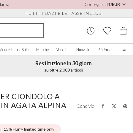
Klarna
Consegna a
IT/EUR
TUTTI I DAZI E LE TASSE INCLUSI
Acquista per Stile
Marche
Vendita
Nuovo In
Più Amati
Restituzione in 30 giorn
Casa
su oltre 2.000 articoli
La nostra storia
Spose Vere
PER SCARPE
CQUISTA PER COLORE
ACCESSORI VARI
ACQUISTA PER MARCA
Chi siamo
ER CIONDOLO A
sualizza tutti
Visualizza tutti
Visualizza tutti
Contatto
IN AGATA ALPINA
orio/Bianco
Scatole per Gioielli
Perfect Bridal
Condividi
e Staccabili
u
Orologi da Sposa
Perfect Occasion
sa Cipria
Scatole per Orologi
Rainbow Club
u Navy
Occhiali da Sole Matrimonio
Avalia
 il 15%
Hurry limited time only!