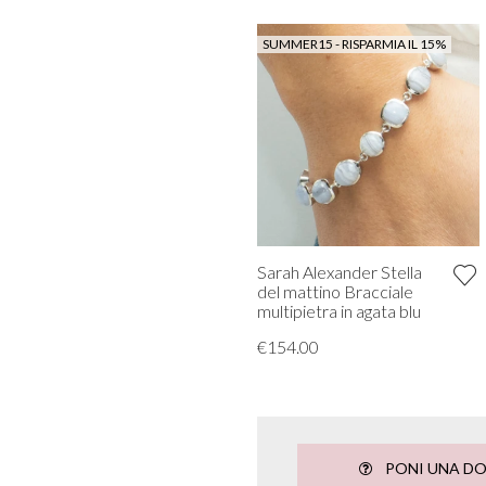
SUMMER15 - RISPARMIA IL 15%
Sarah Alexander Stella
del mattino Bracciale
multipietra in agata blu
€154.00
PONI UNA D