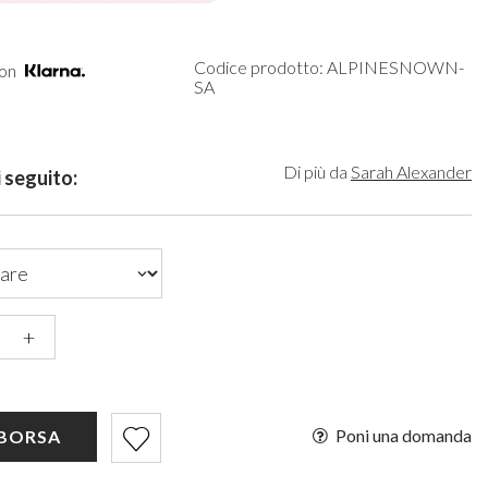
rdi
Organizzatori per Il Trucco
Paradox London
gento
Cappelli da Sposa
Paradox Occasion
ro
Guanti Sposa
Harriet Wilde
Codice prodotto: ALPINESNOWN-
con
rdeaux
Fascinatori da sposa
Freya Rose
SA
rtora
Rachel Simpson
igie
Capollini
ampagne
Di più da
Sarah Alexander
 seguito:
de
o Rosa
ro
sa Caldo
+
Poni una domanda
 BORSA