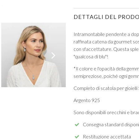
DETTAGLI DEL PROD
Intramontabile pendente a doppi
raffinata catena da gourmet sos
con sfaccettature. Questa splen
VISUALIZZA TUTTI DA PROM
"qualcosa di blu"!
*Il colore e l'opacità della gemm
semipreziose, poiché ogni gemma
Completo di scatola per gioielli
Argento 925
Sono disponibili orecchini e brac
Consegna standard disponi
Restituzione accettata