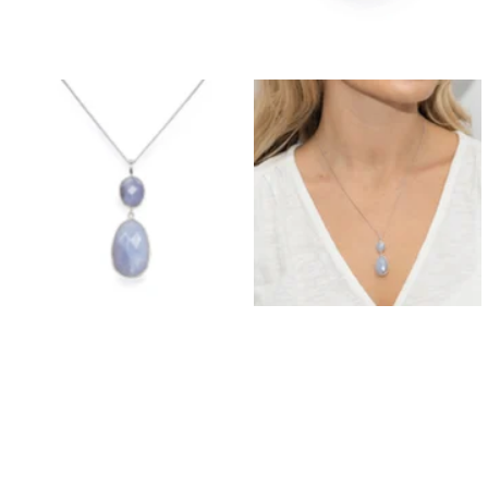
Orecchini da Prom
Bracciali Prom
Collane da Prom
Set di Gioielli per il Grom
Gioielli da Prom in Argento
Gioielli da Prom in Oro