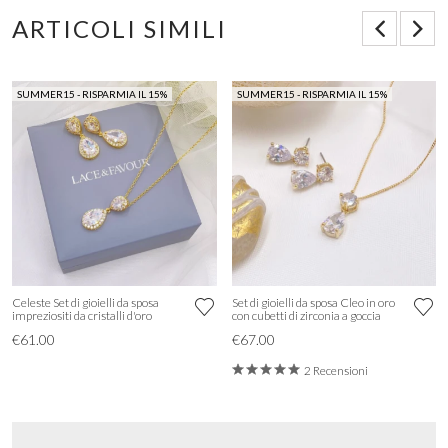
ARTICOLI SIMILI
SUMMER15 - RISPARMIA IL 15%
SUMMER15 - RISPARMIA IL 15%
Celeste Set di gioielli da sposa
Set di gioielli da sposa Cleo in oro
impreziositi da cristalli d'oro
con cubetti di zirconia a goccia
€61.00
€67.00
2 Recensioni