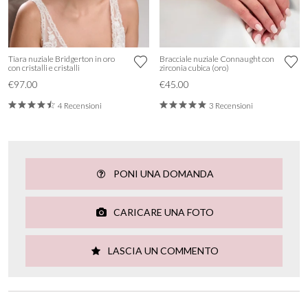
Tiara nuziale Bridgerton in oro
Bracciale nuziale Connaught con
con cristalli e cristalli
zirconia cubica (oro)
€97.00
€45.00
4 Recensioni
3 Recensioni
PONI UNA DOMANDA
CARICARE UNA FOTO
LASCIA UN COMMENTO