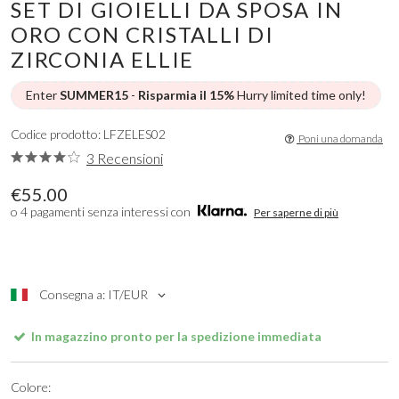
SET DI GIOIELLI DA SPOSA IN
ORO CON CRISTALLI DI
ZIRCONIA ELLIE
Enter
SUMMER15
-
Risparmia il 15%
Hurry limited time only!
Codice prodotto: LFZELES02
Poni una domanda
3 Recensioni
€55.00
o 4 pagamenti senza interessi con
Per saperne di più
Consegna a: IT/EUR
In magazzino pronto per la spedizione immediata
Colore: