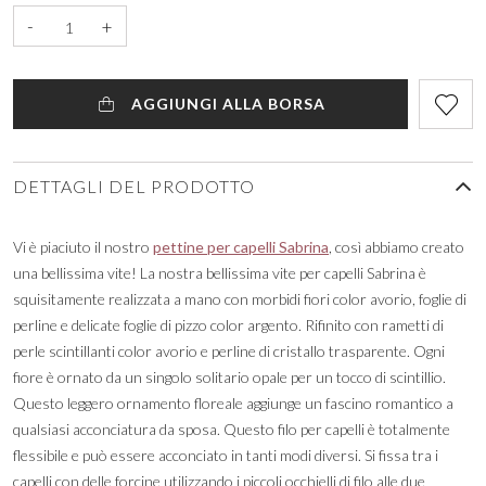
-
+
AGGIUNGI ALLA BORSA
DETTAGLI DEL PRODOTTO
Vi è piaciuto il nostro
pettine per capelli Sabrina
, così abbiamo creato
una bellissima vite! La nostra bellissima vite per capelli Sabrina è
squisitamente realizzata a mano con morbidi fiori color avorio, foglie di
perline e delicate foglie di pizzo color argento. Rifinito con rametti di
perle scintillanti color avorio e perline di cristallo trasparente. Ogni
fiore è ornato da un singolo solitario opale per un tocco di scintillio.
Questo leggero ornamento floreale aggiunge un fascino romantico a
qualsiasi acconciatura da sposa. Questo filo per capelli è totalmente
flessibile e può essere acconciato in tanti modi diversi. Si fissa tra i
capelli con delle forcine utilizzando i piccoli occhielli di filo alle due