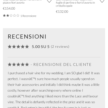
pizzo e fiori avorio
foglie di perline e fiori d'avorio in
cristallo opale
€154.00
€132.00
1 Recensione
RECENSIONI
5.00 SU 5
(2 reviews)
- RECENSIONE DEL CLIENTE
I purchased a hair vine for my wedding, I am SO glad I did! It was
perfect. I wasnâ€™t sure how much people usually spend on
their hair accessories and initially I did think maybe it was a little
costly, however after searching every where online I
couldnâ€™t find anything I liked more than the Lace and favour
vine. The detail is defiantly reflected in the price and it was so
worth it. Packaging is beautiful, the box it came in is just as