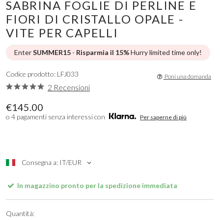
SABRINA FOGLIE DI PERLINE E
FIORI DI CRISTALLO OPALE -
VITE PER CAPELLI
Enter
SUMMER15
-
Risparmia il 15%
Hurry limited time only!
Codice prodotto: LFJ033
Poni una domanda
2 Recensioni
€145.00
o 4 pagamenti senza interessi con
Per saperne di più
Consegna a: IT/EUR
In magazzino pronto per la spedizione immediata
Quantità: