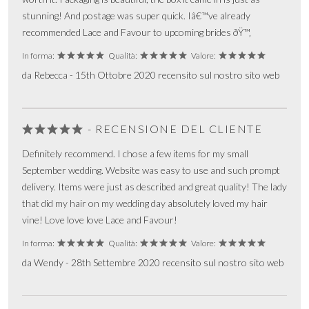
stunning! And postage was super quick. Iâ€™ve already
recommended Lace and Favour to upcoming brides ðŸ™‚
In forma:
Qualità:
Valore:
da Rebecca - 15th Ottobre 2020 recensito sul nostro sito web
- RECENSIONE DEL CLIENTE
Definitely recommend. I chose a few items for my small
September wedding. Website was easy to use and such prompt
delivery. Items were just as described and great quality! The lady
that did my hair on my wedding day absolutely loved my hair
vine! Love love love Lace and Favour!
In forma:
Qualità:
Valore:
da Wendy - 28th Settembre 2020 recensito sul nostro sito web