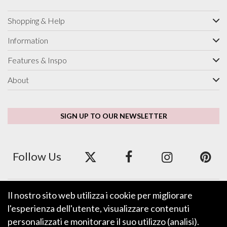
Shopping & Help
Information
Features & Inspo
About
SIGN UP TO OUR NEWSLETTER
Follow Us
Il nostro sito web utilizza i cookie per migliorare
We accept ApplePay, GooglePay, PayPal and Credit/Debit Card.
l'esperienza dell'utente, visualizzare contenuti
personalizzati e monitorare il suo utilizzo (analisi).