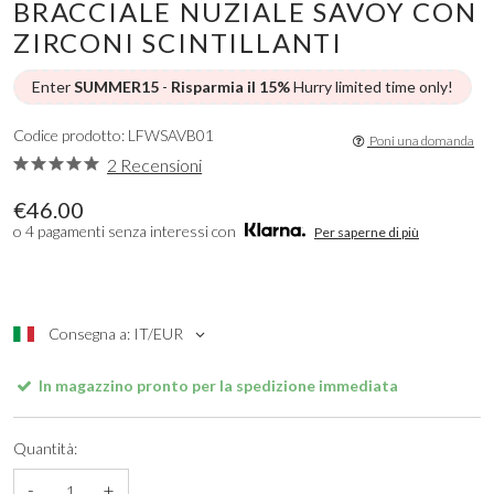
BRACCIALE NUZIALE SAVOY CON
ZIRCONI SCINTILLANTI
Enter
SUMMER15
-
Risparmia il 15%
Hurry limited time only!
Codice prodotto: LFWSAVB01
Poni una domanda
2 Recensioni
€46.00
o 4 pagamenti senza interessi con
Per saperne di più
Consegna a: IT/EUR
In magazzino pronto per la spedizione immediata
Quantità:
-
+