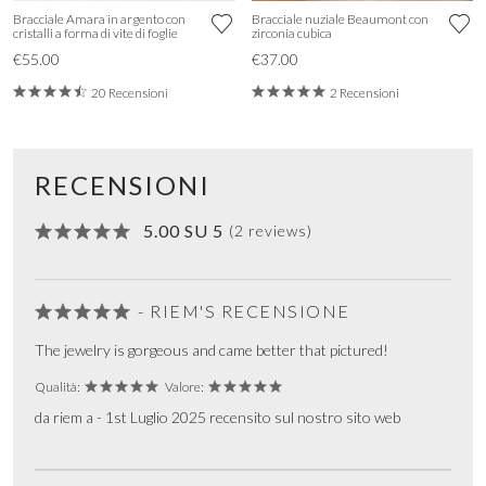
Bracciale Amara in argento con
Bracciale nuziale Beaumont con
cristalli a forma di vite di foglie
zirconia cubica
€55.00
€37.00
20 Recensioni
2 Recensioni
RECENSIONI
5.00 SU 5
(2 reviews)
- RIEM'S RECENSIONE
The jewelry is gorgeous and came better that pictured!
Qualità:
Valore:
da riem a - 1st Luglio 2025 recensito sul nostro sito web