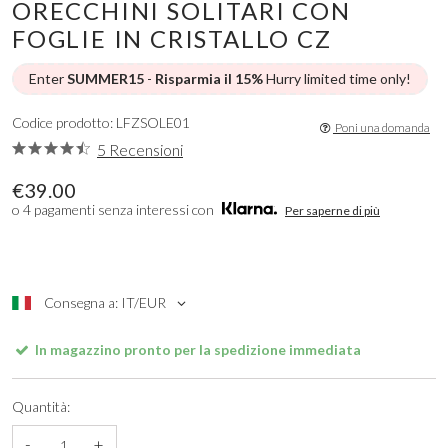
ORECCHINI SOLITARI CON
FOGLIE IN CRISTALLO CZ
Enter
SUMMER15
-
Risparmia il 15%
Hurry limited time only!
Codice prodotto: LFZSOLE01
Poni una domanda
5 Recensioni
€39.00
o 4 pagamenti senza interessi con
Per saperne di più
Consegna a: IT/EUR
In magazzino pronto per la spedizione immediata
Quantità:
-
+