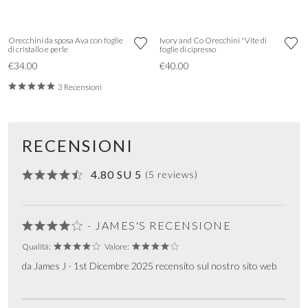
Orecchini da sposa Ava con foglie
Ivory and Co Orecchini "Vite di
di cristallo e perle
foglie di cipresso
€34.00
€40.00
3 Recensioni
RECENSIONI
4.80 SU 5
(5 reviews)
- JAMES'S RECENSIONE
Qualità:
Valore:
da James J - 1st Dicembre 2025 recensito sul nostro sito web