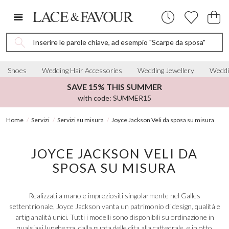
Inserire le parole chiave, ad esempio "Scarpe da sposa"
Shoes
Wedding Hair Accessories
Wedding Jewellery
Weddi
SAVE 15% THIS SUMMER
with code: SUMMER15
Home
Servizi
Servizi su misura
Joyce Jackson Veli da sposa su misura
JOYCE JACKSON VELI DA
SPOSA SU MISURA
Realizzati a mano e impreziositi singolarmente nel Galles
settentrionale, Joyce Jackson vanta un patrimonio di design, qualità e
artigianalità unici. Tutti i modelli sono disponibili su ordinazione in
qualsiasi lunghezza, dalla punta delle dita alla cattedrale, e in otto