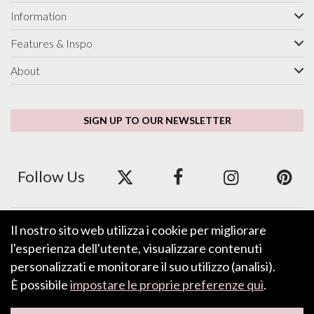
Information
Features & Inspo
About
SIGN UP TO OUR NEWSLETTER
Follow Us
Il nostro sito web utilizza i cookie per migliorare
We accept ApplePay, GooglePay, PayPal and Credit/Debit Card.
l'esperienza dell'utente, visualizzare contenuti
personalizzati e monitorare il suo utilizzo (analisi).
È possibile
impostare le proprie preferenze qui
.
LEAVE FEEDBACK