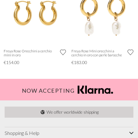
Freya Rose Orecchini a cerchio
Freya Rose Mini orecchini a
mini in oro
cerchio in oro con perle barocche
€154.00
€183.00
NOW ACCEPTING
We offer worldwide shipping
Shopping & Help