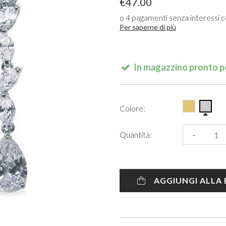
€47.00
Prom Sandals
Makeup & Wash Bags
Wedding Scarves
Light Blue Prom Dresses
Party Shoes
Arianna Bespoke
Freya Rose
Linzi Jay
Gr
Mother of The Bride or Groom
Paradox London
White Prom Shoes
Makeup Organisers
Green Prom Dresses
Prom Shoes
Beads & Beyond
Arianna Bespoke
Twilight Designs
Si
Rose Gold Wedding
Posy & Pearl
o 4 pagamenti senza interessi 
Gold Prom Shoes
Sentiment Pouches
Pink Prom Dresses
Poirier
Olivia Burton
Go
Per saperne di più
Rustic Outdoor Wedding
Rachel Simpson
Silver Prom Shoes
Women's Sunglasses
Champagne Prom Dresses
Twilight Designs
Sarah Alexander
Bu
Vintage Elegance
Rainbow Club
VIEW ALL FROM ACCESSORIES
Sparkly Prom Shoes
Slippers
Teal Prom Dresses
Katie Loxton
Ta
Winter Wonderland
Sarah Alexander
VIEW ALL FROM WEDDING JEWELLERY
VIEW ALL FROM DRESSES
Sleep Masks
Gr
VIEW ALL FROM SHOP BY STYLE
Stackers
In magazzino pronto pe
PROM ACCESSORIES
VIEW ALL FROM WEDDING VEILS
Ch
Tania Olsen Prom
VIEW ALL FROM GIFTS
Nu
Twilight Designs
View All
VIEW ALL FROM WEDDING HAIR ACCESSORIES
Ro
Tiffanys Prom
Colore:
Prom Bags
Bl
VIEW ALL FROM BRANDS
VIEW ALL FROM SHOES
-
Quantità:
AGGIUNGI ALLA