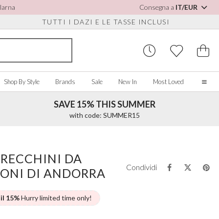
Klarna
Consegna a
IT/EUR
TUTTI I DAZI E LE TASSE INCLUSI
Shop By Style
Brands
Sale
New In
Most Loved
SAVE 15% THIS SUMMER
Home
with code: SUMMER15
Our Story
Real Brides
SORIES
Y COLOUR
MISCELLANEOUS
BY BRAND
About Us
ORECCHINI DA
ew All
View All
View All
Contact Us
Condividi
CONI DI ANDORRA
ory/White
Jewellery Boxes
Perfect Bridal
 Straps
ue
Bridal Watches
Perfect Occasion
ush Pink
Watch Boxes
Rainbow Club
 il 15%
Hurry limited time only!
vy
Wedding Sunglasses
Avalia