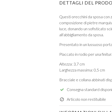
DETTAGLI DEL PROD
Questi orecchini da sposa con z
composizione di pietre marquise 
luce, donando un sofisticato sc
all'abbigliamento da sposa.
VIEW ALL FROM PROM
Presentato in un lussuoso porta
Placcato in rodio per una finit
Altezza: 3,7 cm
Larghezza massima: 0,5 cm
Bracciale e collana abbinati dispo
Consegna standard disponi
Articolo non restituibile