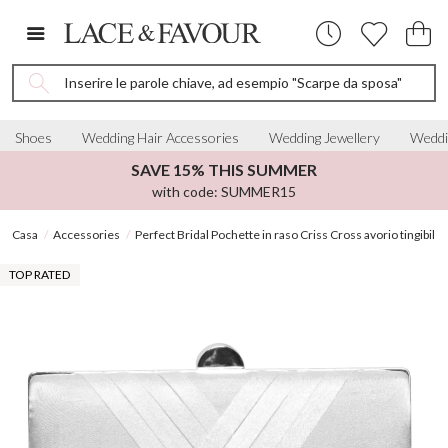
Inserire le parole chiave, ad esempio "Scarpe da sposa"
Shoes
Wedding Hair Accessories
Wedding Jewellery
Weddi
SAVE 15% THIS SUMMER
with code: SUMMER15
Casa
Accessories
Perfect Bridal Pochette in raso Criss Cross avorio tingibile
TOP RATED