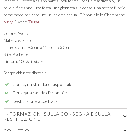
versatile. Perfetta da abbinare a look formali per un matrimonio, un
ballo di fine anno, una festa, una giornata alle corse, una serata fuori o
come modo per abbellire un insieme casual. Disponibile in Champagne,
Navy
, Silver o
Taupe
.
Colore: Avorio
Materiale: Raso
Dimensioni: 19,3 cm x 11,5 cm x 3,3 cm
Stile: Pochette
Tintura: 100% tingibile
Scarpe abbinate disponibili.
Consegna standard disponibile
Consegna rapida disponibile
Restituzione accettata
INFORMAZIONI SULLA CONSEGNA E SULLA
RESTITUZIONE
COLLEZIONI