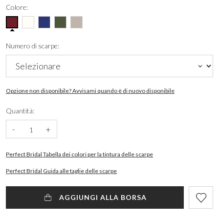
Colore:
Numero di scarpe:
Opzione non disponibile? Avvisami quando è di nuovo disponibile
Quantità:
-
+
Perfect Bridal Tabella dei colori per la tintura delle scarpe
Perfect Bridal Guida alle taglie delle scarpe
AGGIUNGI ALLA BORSA