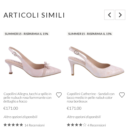
ARTICOLI SIMILI
SUMMER15 - RISPARMIA IL 15%
SUMMER15 - RISPARMIA IL 15%
Capollini Allegra, tacchi a spillo in
Capollini Catherine - Sandali con
pelle nubuck rosa fiammante con
tacco medio in pelle nabuk color
dettaglio a fiocco
rosa bordeaux
€171.00
€171.00
Altre opzioni disponibili
Altre opzioni disponibili
14 Recensioni
4 Recensioni