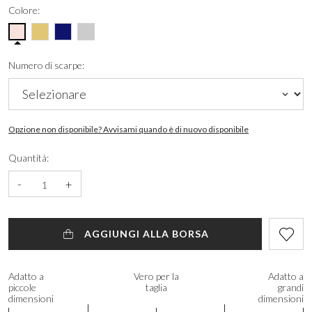
Colore:
Numero di scarpe:
Opzione non disponibile? Avvisami quando è di nuovo disponibile
Quantità:
-
+
AGGIUNGI ALLA BORSA
Adatto a
Vero per la
Adatto a
piccole
taglia
grandi
dimensioni
dimensioni