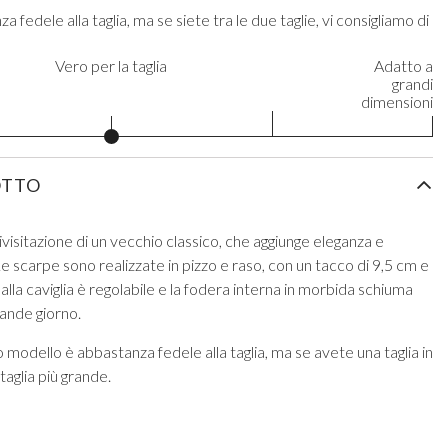
edele alla taglia, ma se siete tra le due taglie, vi consigliamo di
Vero per la taglia
Adatto a
grandi
dimensioni
OTTO
visitazione di un vecchio classico, che aggiunge eleganza e
Le scarpe sono realizzate in pizzo e raso, con un tacco di 9,5 cm e
o alla caviglia è regolabile e la fodera interna in morbida schiuma
rande giorno.
o modello è abbastanza fedele alla taglia, ma se avete una taglia in
 taglia più grande.