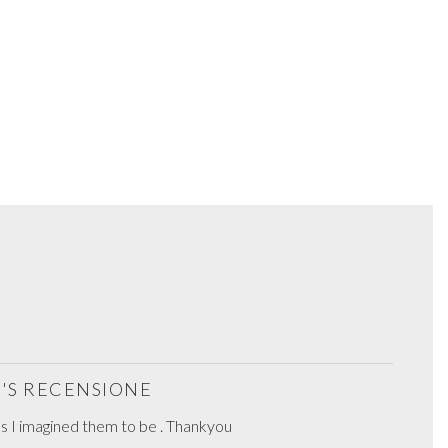
E'S RECENSIONE
as I imagined them to be . Thankyou