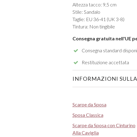
Altezza tacco: 9,5 cm
Stile: Sandalo
Taglie: EU 36-41 (UK 3-8)
Tintura: Non tingibile
Consegna gratuita nell'UE pe
Consegna standard disponi
Restituzione accettata
INFORMAZIONI SULLA
Scarpe da Sposa
Sposa Classica
Scarpe da Sposa con Cinturino
Alla Caviglia