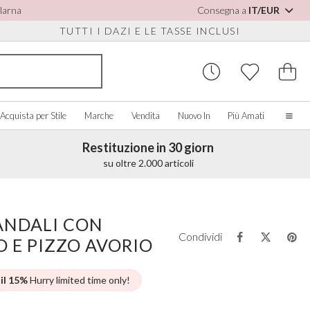
Klarna
Consegna a
IT/EUR
TUTTI I DAZI E LE TASSE INCLUSI
Acquista per Stile
Marche
Vendita
Nuovo In
Più Amati
Restituzione in 30 giorn
Casa
su oltre 2.000 articoli
La nostra storia
Spose Vere
PER SCARPE
CQUISTA PER COLORE
ACCESSORI VARI
ACQUISTA PER MARCA
Chi siamo
SANDALI CON
sualizza tutti
Visualizza tutti
Visualizza tutti
Contatto
Condividi
O E PIZZO AVORIO
orio/Bianco
Scatole per Gioielli
Perfect Bridal
e Staccabili
u
Orologi da Sposa
Perfect Occasion
sa Cipria
Scatole per Orologi
Rainbow Club
 il 15%
Hurry limited time only!
u Navy
Occhiali da Sole Matrimonio
Avalia