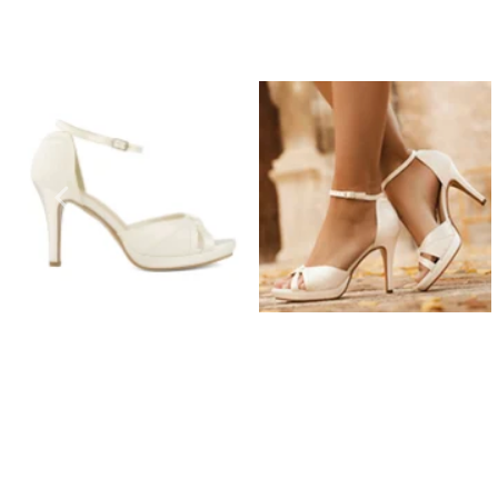
Orecchini da Prom
Bracciali Prom
Collane da Prom
Set di Gioielli per il Grom
Gioielli da Prom in Argento
Gioielli da Prom in Oro