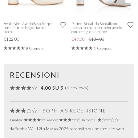
Avalia Vera Avorio Raso Scarpe
Perfect Bridal Isla Sandali con
con cinturino largo e tacco a
tacco a blocco in raso color avorio
blocco
con dettaglio diamante
€122.00
€49.00
€134.00
8 Recensioni
3 Recensioni
RECENSIONI
4.00 SU 5
(4 reviews)
- SOPHIA'S RECENSIONE
Qualità:
Valore:
In forma:
da Sophia W - 12th Marzo 2025 recensito sul nostro sito web