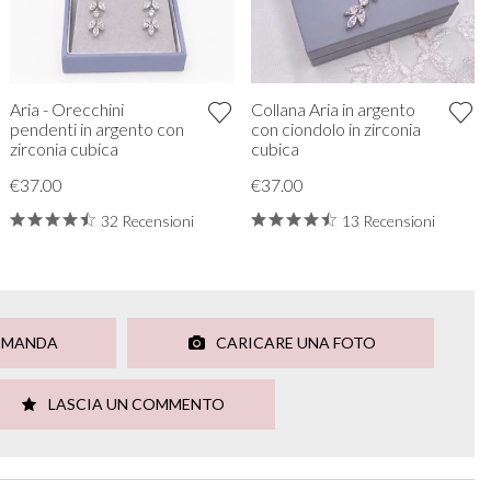
Aria - Orecchini
Collana Aria in argento
pendenti in argento con
con ciondolo in zirconia
zirconia cubica
cubica
€37.00
€37.00
32 Recensioni
13 Recensioni
OMANDA
CARICARE UNA FOTO
LASCIA UN COMMENTO