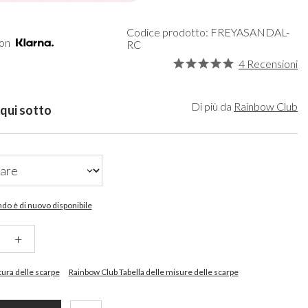
rdi
Organizzatori per Il Trucco
Paradox London
gento
Cappelli da Sposa
Paradox Occasion
Codice prodotto: FREYASANDAL-
ro
Guanti Sposa
Harriet Wilde
con
RC
rdeaux
Fascinatori da sposa
Freya Rose
4 Recensioni
rtora
Rachel Simpson
igie
Capollini
ampagne
Di più da
Rainbow Club
 qui sotto
de
o Rosa
ro
sa Caldo
do è di nuovo disponibile
+
ntura delle scarpe
Rainbow Club Tabella delle misure delle scarpe