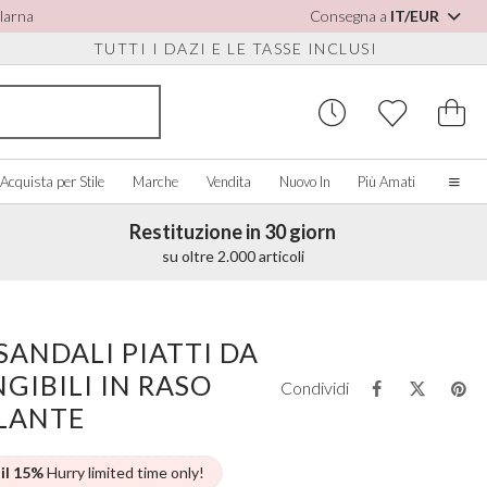
Klarna
Consegna a
IT/EUR
TUTTI I DAZI E LE TASSE INCLUSI
Acquista per Stile
Marche
Vendita
Nuovo In
Più Amati
Restituzione in 30 giorn
Casa
su oltre 2.000 articoli
La nostra storia
Spose Vere
PER SCARPE
CQUISTA PER COLORE
ACCESSORI VARI
ACQUISTA PER MARCA
Chi siamo
ANDALI PIATTI DA
sualizza tutti
Visualizza tutti
Visualizza tutti
Contatto
GIBILI IN RASO
orio/Bianco
Scatole per Gioielli
Perfect Bridal
Condividi
e Staccabili
u
Orologi da Sposa
Perfect Occasion
LLANTE
sa Cipria
Scatole per Orologi
Rainbow Club
u Navy
Occhiali da Sole Matrimonio
Avalia
 il 15%
Hurry limited time only!