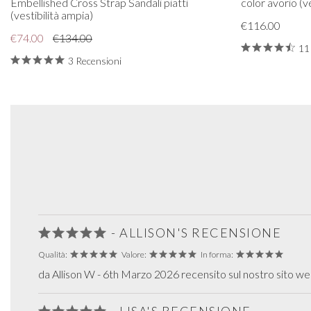
Embellished Cross Strap Sandali piatti
color avorio (v
(vestibilità ampia)
€116.00
€74.00
€134.00
11
3 Recensioni
- ALLISON'S RECENSIONE
Qualità:
Valore:
In forma:
da Allison W - 6th Marzo 2026 recensito sul nostro sito w
- LISA'S RECENSIONE