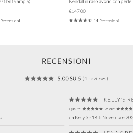
estibilità ampia)
Kendall in raso avorio con perle
€147.00
 Recensioni
14 Recensioni
RECENSIONI
5.00 SU 5
(4 reviews)
- KELLY'S 
Qualità:
Valore:
eb
da Kelly S - 18th Novembre 2025
- LENA'S 