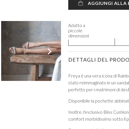
AGGIUNGI ALLA
Adatto a
piccole
dimensioni
VISUALIZZA TUTTI DA PROM
DETTAGLI DEL PROD
Freya è una vera icona di Rainbo
stato reimmaginato in un sanda
perfetto per i matrimoni di des
Disponibile la pochette abbinat
Inoltre, l'esclusivo Bliss Cushi
comfort morbidissimo sotto il pi