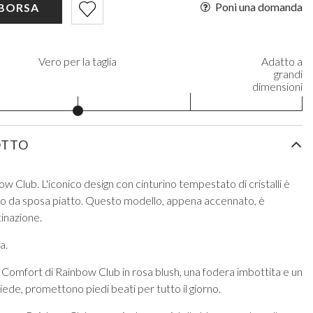
Poni una domanda
 BORSA
Vero per la taglia
Adatto a
grandi
dimensioni
OTTO
w Club. L'iconico design con cinturino tempestato di cristalli è
lo da sposa piatto. Questo modello, appena accennato, è
tinazione.
a.
on Comfort di Rainbow Club in rosa blush, una fodera imbottita e un
ede, promettono piedi beati per tutto il giorno.