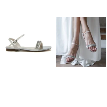
Orecchini da Prom
Bracciali Prom
Collane da Prom
Set di Gioielli per il Grom
Gioielli da Prom in Argento
Gioielli da Prom in Oro