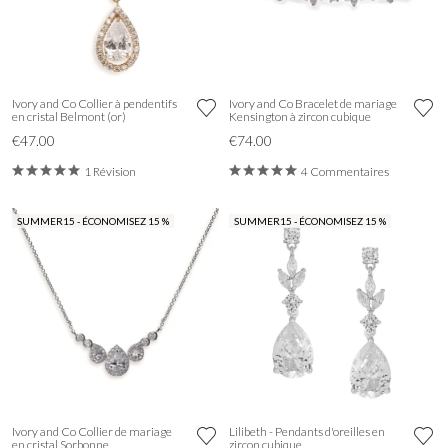
Ivory and Co Collier à pendentifs
Ivory and Co Bracelet de mariage
en cristal Belmont (or)
Kensington à zircon cubique
€47.00
€74.00
1 Révision
4 Commentaires
SUMMER15 - ÉCONOMISEZ 15 %
SUMMER15 - ÉCONOMISEZ 15 %
Ivory and Co Collier de mariage
Lilibeth - Pendants d'oreilles en
en cristal Sorbonne
zircon cubique