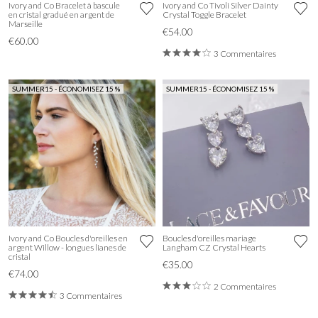
Ivory and Co Bracelet à bascule
Ivory and Co Tivoli Silver Dainty
en cristal gradué en argent de
Crystal Toggle Bracelet
Marseille
€54.00
€60.00
3 Commentaires
SUMMER15 - ÉCONOMISEZ 15 %
SUMMER15 - ÉCONOMISEZ 15 %
Ivory and Co Boucles d'oreilles en
Boucles d'oreilles mariage
argent Willow - longues lianes de
Langham CZ Crystal Hearts
cristal
€35.00
€74.00
2 Commentaires
3 Commentaires