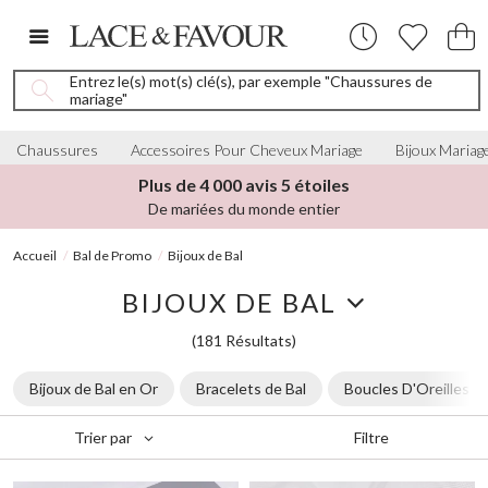
Entrez le(s) mot(s) clé(s), par exemple "Chaussures de
mariage"
Chaussures
Accessoires Pour Cheveux Mariage
Bijoux Mariag
Plus de 4 000 avis 5 étoiles
De mariées du monde entier
Accueil
Bal de Promo
Bijoux de Bal
BIJOUX DE BAL
(181 Résultats)
Bijoux de Bal en Or
Bracelets de Bal
Boucles D'Oreilles de
Filtre
Trier par