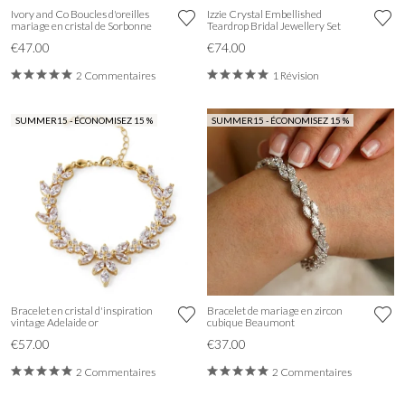
Ivory and Co Boucles d'oreilles
Izzie Crystal Embellished
mariage en cristal de Sorbonne
Teardrop Bridal Jewellery Set
€47.00
€74.00
2 Commentaires
1 Révision
SUMMER15 - ÉCONOMISEZ 15 %
SUMMER15 - ÉCONOMISEZ 15 %
Bracelet en cristal d'inspiration
Bracelet de mariage en zircon
vintage Adelaide or
cubique Beaumont
€57.00
€37.00
2 Commentaires
2 Commentaires