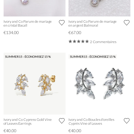
Ivory and Co Parure de mariage
Ivory and Co Parure de mariage
en cristal Bacall
en argent Balmoral
€134.00
€67.00
2 Commentaires
SUMMER15 - ÉCONOMISEZ 15 %
SUMMER15 - ÉCONOMISEZ 15 %
Ivory and Co Cypress Gold Vine
Ivory and Co Boucles d'oreilles
of Leaves Earrings
Cyprès Vine of Leaves
€40.00
€40.00