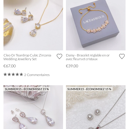
Cleo Or Teardrop Cubic Zirconia
Daisy - Bracelet réglable en or
Wedding Jewellery Set
avec fleurs et cristaux
€67.00
€39.00
2 Commentaires
SUMMER15 - ÉCONOMISEZ 15 %
SUMMER15 - ÉCONOMISEZ 15 %