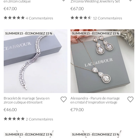
en zircon cubique
Zirconia Wedding Jewellery Set
€47.00
€67.00
4 Commentaires
12 Commentaires
SUMMER15 - ÉCONOMISEZ 15 %
SUMMER15 - ÉCONOMISEZ 15 %
Bracelet de mariage Savoy en
Alessandra - Parure de mariage
zircon cubique étincelant
en cristal d'inspiration vintage
€46.00
€79.00
2 Commentaires
SUMMER15 - ÉCONOMISEZ 15 %
SUMMER15 - ÉCONOMISEZ 15 %