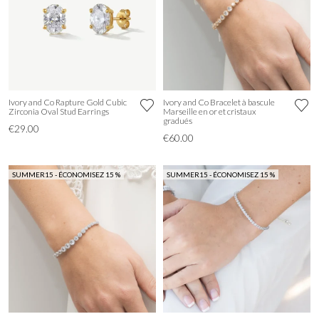
Ivory and Co Rapture Gold Cubic
Ivory and Co Bracelet à bascule
Zirconia Oval Stud Earrings
Marseille en or et cristaux
gradués
€29.00
€60.00
SUMMER15 - ÉCONOMISEZ 15 %
SUMMER15 - ÉCONOMISEZ 15 %