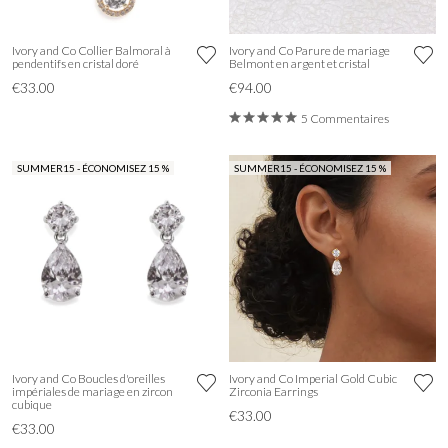
Ivory and Co Collier Balmoral à
Ivory and Co Parure de mariage
pendentifs en cristal doré
Belmont en argent et cristal
€33.00
€94.00
5 Commentaires
SUMMER15 - ÉCONOMISEZ 15 %
SUMMER15 - ÉCONOMISEZ 15 %
Ivory and Co Boucles d'oreilles
Ivory and Co Imperial Gold Cubic
impériales de mariage en zircon
Zirconia Earrings
cubique
€33.00
€33.00