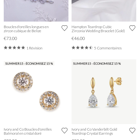
Boucles d'oreilles longues en
Hampton Teardrop Cubic
zircon cubique de Belize
Zirconia Wedding Bracelet (Gold)
€73.00
€46.00
1 Révision
5 Commentaires
SUMMER15 - ÉCONOMISEZ 15 %
SUMMER15 - ÉCONOMISEZ 15 %
Ivory and Co Boucles d'oreilles
Ivory and Co Vanderbilt Gold
Balmoral en cristal doré
Teardrop Crystal Earrings