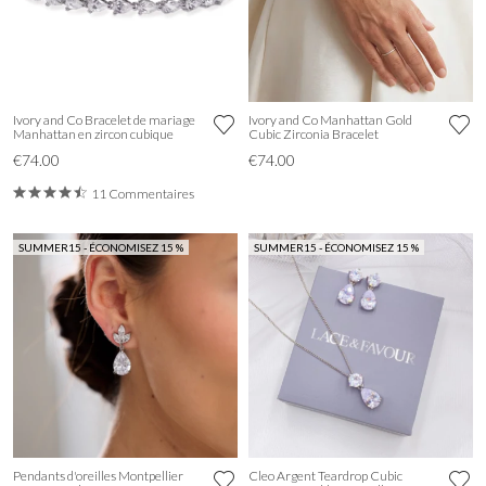
Ivory and Co Bracelet de mariage
Ivory and Co Manhattan Gold
Manhattan en zircon cubique
Cubic Zirconia Bracelet
€74.00
€74.00
11 Commentaires
SUMMER15 - ÉCONOMISEZ 15 %
SUMMER15 - ÉCONOMISEZ 15 %
Pendants d'oreilles Montpellier
Cleo Argent Teardrop Cubic