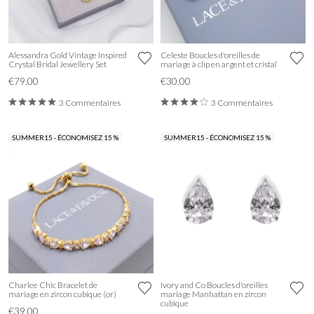
Alessandra Gold Vintage Inspired
Celeste Boucles d'oreilles de
Crystal Bridal Jewellery Set
mariage à clip en argent et cristal
€79.00
€30.00
3 Commentaires
3 Commentaires
SUMMER15 - ÉCONOMISEZ 15 %
SUMMER15 - ÉCONOMISEZ 15 %
Charlee Chic Bracelet de
Ivory and Co Boucles d'oreilles
mariage en zircon cubique (or)
mariage Manhattan en zircon
cubique
€39.00