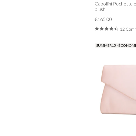
Capollini Pochette 
blush
€165.00
12 Comm
SUMMER15 - ÉCONOMIS