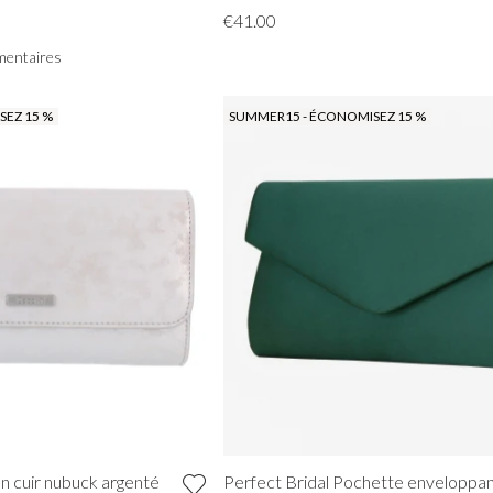
€41.00
entaires
EZ 15 %
SUMMER15 - ÉCONOMISEZ 15 %
TOUT VOIR DE BAL DE PROMO
en cuir nubuck argenté
Perfect Bridal Pochette enveloppa