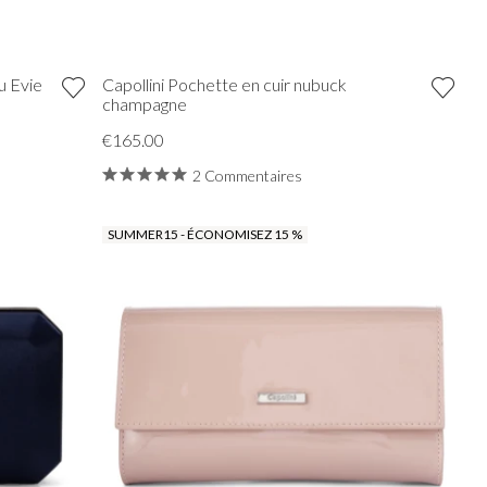
u Evie
Capollini Pochette en cuir nubuck
champagne
€165.00
2 Commentaires
SUMMER15 - ÉCONOMISEZ 15 %