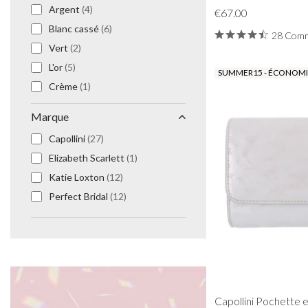
Argent
(4)
Boucles D'Oreilles de Bal
€67.00
Bracelets de Bal
Blanc cassé
(6)
28 Comm
Colliers de Bal
Vert
(2)
Ensembles de Bijoux de Bal
L'or
(5)
SUMMER15 - ÉCONOMIS
Bijoux de Bal de fin D'Année en Argent
Crème
(1)
Bijoux de Bal en Or
Blush / Rose
(11)
Marque
Champagne
(3)
Capollini
(27)
Or rose
(1)
Elizabeth Scarlett
(1)
Taupe
(3)
Katie Loxton
(12)
Noir
(2)
Perfect Bridal
(12)
Marine
(6)
Nude
(4)
Gris
(5)
Blanc
(2)
Moka
(2)
Ardoise
(1)
Capollini Pochette 