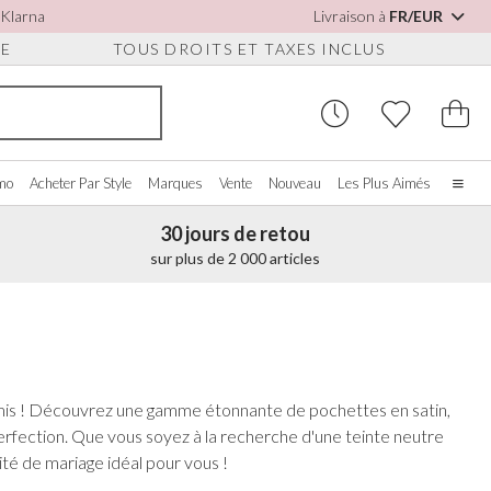
 Klarna
Livraison à
FR/EUR
UE
TOUS DROITS ET TAXES INCLUS
omo
Acheter Par Style
Marques
Vente
Nouveau
Les Plus Aimés
30 jours de retou
Accueil
sur plus de 2 000 articles
Notre histoire
Les vraies mariées
S POUR
CHETER PAR COULEUR
DIVERS
ACHETER PAR MARQUE
S
À propos de nous
ir tout
Voir tout
Voir tout
Nous contacter
oire/Blanc
Boîtes à Bijoux
Perfect Bridal
ures
s amis ! Découvrez une gamme étonnante de pochettes en satin,
eu
Montres de Mariée
Perfect Occasion
ssures Détachables
perfection. Que vous soyez à la recherche d'une teinte neutre
se Poudré
Coffrets Pour Montres
Rainbow Club
on
ité de mariage idéal pour vous !
eu Marine
Lunettes de Soleil de Mariage
Avalia