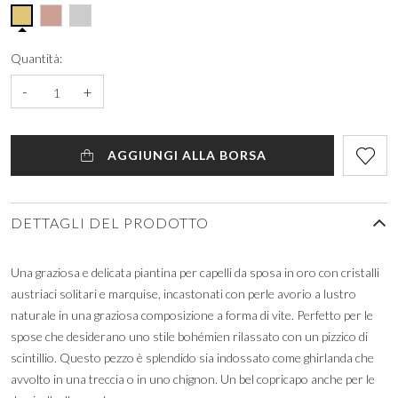
Quantità:
-
+
AGGIUNGI ALLA BORSA
DETTAGLI DEL PRODOTTO
Una graziosa e delicata piantina per capelli da sposa in oro con cristalli
austriaci solitari e marquise, incastonati con perle avorio a lustro
naturale in una graziosa composizione a forma di vite. Perfetto per le
spose che desiderano uno stile bohémien rilassato con un pizzico di
scintillio. Questo pezzo è splendido sia indossato come ghirlanda che
avvolto in una treccia o in uno chignon. Un bel copricapo anche per le