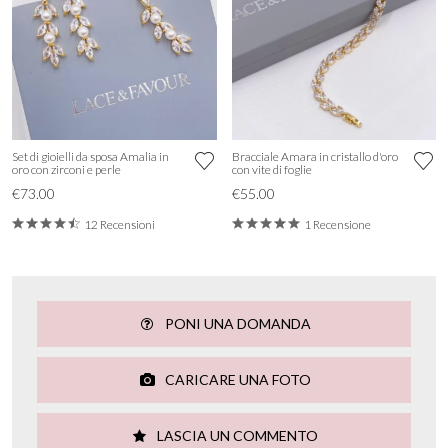
Set di gioielli da sposa Amalia in
Bracciale Amara in cristallo d'oro
oro con zirconi e perle
con vite di foglie
€73.00
€55.00
12 Recensioni
1 Recensione
PONI UNA DOMANDA
CARICARE UNA FOTO
LASCIA UN COMMENTO