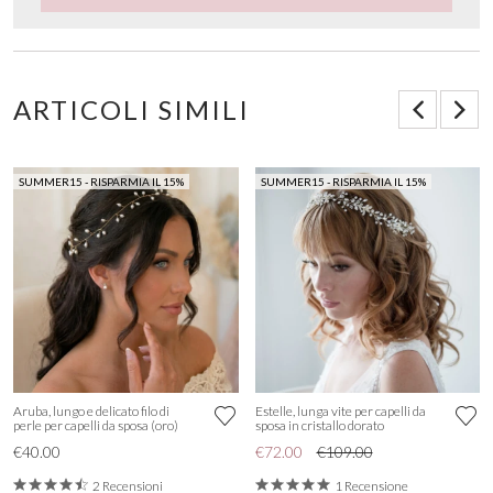
ARTICOLI SIMILI
SUMMER15 - RISPARMIA IL 15%
SUMMER15 - RISPARMIA IL 15%
Aruba, lungo e delicato filo di
Estelle, lunga vite per capelli da
perle per capelli da sposa (oro)
sposa in cristallo dorato
€40.00
€72.00
€109.00
2 Recensioni
1 Recensione