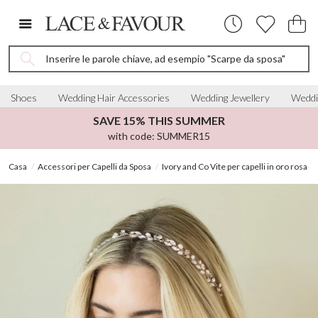
Inserire le parole chiave, ad esempio "Scarpe da sposa"
Shoes
Wedding Hair Accessories
Wedding Jewellery
Weddi
SAVE 15% THIS SUMMER
with code: SUMMER15
Casa
Accessori per Capelli da Sposa
Ivory and Co Vite per capelli in oro rosa di