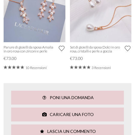
Parure di gioielli da sposa Amalia
Set di gioielli da sposa Dolci in oro
in oro rosa con zirconi e perle
rosa, cristalli e perle a goccia
€73.00
€73.00
10 Recensioni
3 Recensioni
PONI UNA DOMANDA
CARICARE UNA FOTO
LASCIA UN COMMENTO