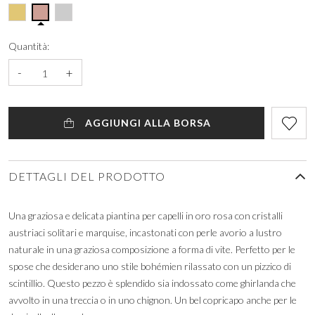
Quantità:
-
+
AGGIUNGI ALLA BORSA
DETTAGLI DEL PRODOTTO
Una graziosa e delicata piantina per capelli in oro rosa con cristalli
austriaci solitari e marquise, incastonati con perle avorio a lustro
naturale in una graziosa composizione a forma di vite. Perfetto per le
spose che desiderano uno stile bohémien rilassato con un pizzico di
scintillio. Questo pezzo è splendido sia indossato come ghirlanda che
avvolto in una treccia o in uno chignon. Un bel copricapo anche per le