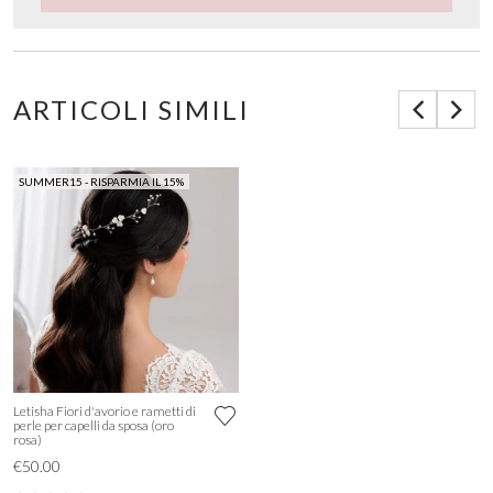
ARTICOLI SIMILI
SUMMER15 - RISPARMIA IL 15%
Letisha Fiori d'avorio e rametti di
perle per capelli da sposa (oro
rosa)
€50.00