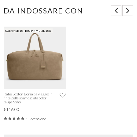
DA INDOSSARE CON
SUMMER15 - RISPARMIA IL 15%
Katie Loxton Borsa da viaggio in
finta pelle scamosciata color
taupe Soho
€116.00
1 Recensione