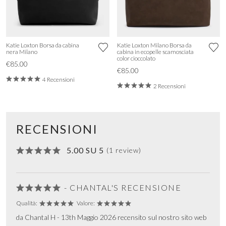
Katie Loxton Borsa da cabina
Katie Loxton Milano Borsa da
nera Milano
cabina in ecopelle scamosciata
color cioccolato
€85.00
€85.00
4 Recensioni
2 Recensioni
RECENSIONI
5.00 SU 5
(1 review)
- CHANTAL'S RECENSIONE
Qualità:
Valore:
da Chantal H - 13th Maggio 2026 recensito sul nostro sito web