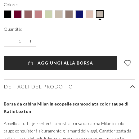
Colore:
Quantità:
-
+
AGGIUNGI ALLA BORSA
DETTAGLI DEL PRODOTTO
Borsa da cabina Milan in ecopelle scamosciata color taupe di
Katie Loxton
Appello a tutti i jet-setter! La nostra borsa da cabina Milan in color
taupe conquisterà sicuramente gli amanti dei viaggi. Caratterizzata da
tutti i classici dettagli di design che già conoscono e amano: morbida