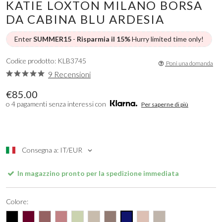
KATIE LOXTON MILANO BORSA
DA CABINA BLU ARDESIA
Enter
SUMMER15
-
Risparmia il 15%
Hurry limited time only!
Codice prodotto: KLB3745
Poni una domanda
9 Recensioni
€85.00
o 4 pagamenti senza interessi con
Per saperne di più
Consegna a: IT/EUR
In magazzino pronto per la spedizione immediata
Colore: