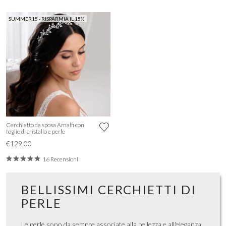
SUMMER15 - RISPARMIA IL 15%
Cerchietto da sposa Amalfi con
foglie di cristallo e perle
€129.00
16 Recensioni
BELLISSIMI CERCHIETTI DI
PERLE
Le perle sono da sempre associate alla bellezza e all'eleganza