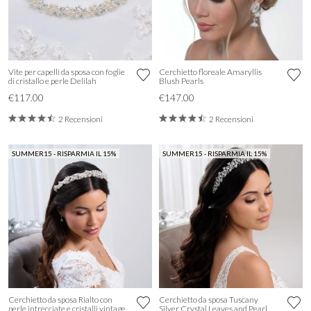
Vite per capelli da sposa con foglie
Cerchietto floreale Amaryllis
di cristallo e perle Delilah
Blush Pearls
€117.00
€147.00
2 Recensioni
2 Recensioni
SUMMER15 - RISPARMIA IL 15%
SUMMER15 - RISPARMIA IL 15%
Cerchietto da sposa Rialto con
Cerchietto da sposa Tuscany
perle intrecciate e cristalli vintage
Silver Crystal Leaves and Pearl