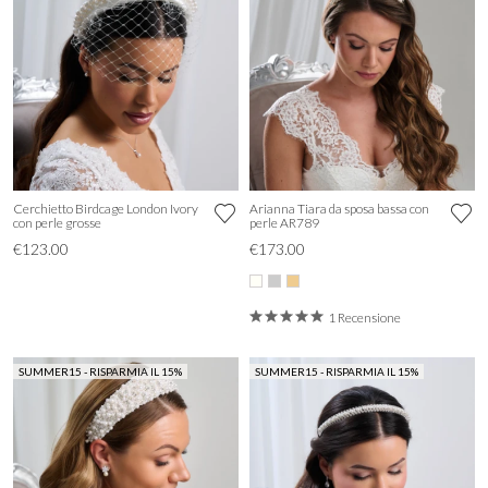
Cerchietto Birdcage London Ivory
Arianna Tiara da sposa bassa con
con perle grosse
perle AR789
€123.00
€173.00
1 Recensione
SUMMER15 - RISPARMIA IL 15%
SUMMER15 - RISPARMIA IL 15%