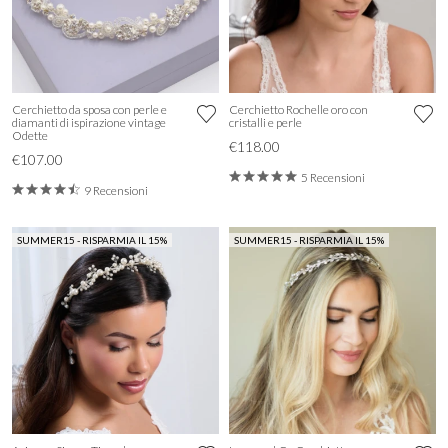
Cerchietto da sposa con perle e
Cerchietto Rochelle oro con
diamanti di ispirazione vintage
cristalli e perle
Odette
€118.00
€107.00
5 Recensioni
9 Recensioni
SUMMER15 - RISPARMIA IL 15%
SUMMER15 - RISPARMIA IL 15%