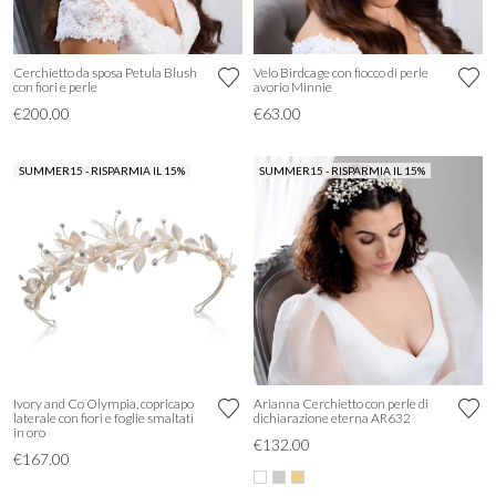
Cerchietto da sposa Petula Blush
Velo Birdcage con fiocco di perle
con fiori e perle
avorio Minnie
€200.00
€63.00
SUMMER15 - RISPARMIA IL 15%
SUMMER15 - RISPARMIA IL 15%
Ivory and Co Olympia, copricapo
Arianna Cerchietto con perle di
laterale con fiori e foglie smaltati
dichiarazione eterna AR632
in oro
€132.00
€167.00