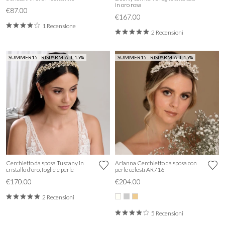
in oro rosa
€87.00
€167.00
1 Recensione
2 Recensioni
SUMMER15 - RISPARMIA IL 15%
SUMMER15 - RISPARMIA IL 15%
Cerchietto da sposa Tuscany in
Arianna Cerchietto da sposa con
cristallo d'oro, foglie e perle
perle celesti AR716
€170.00
€204.00
2 Recensioni
5 Recensioni