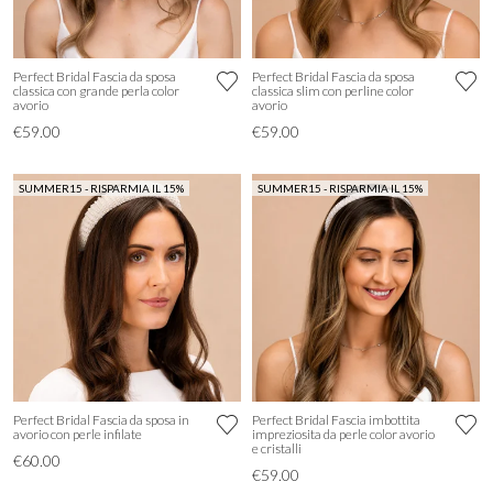
Perfect Bridal Fascia da sposa
Perfect Bridal Fascia da sposa
classica con grande perla color
classica slim con perline color
avorio
avorio
€59.00
€59.00
SUMMER15 - RISPARMIA IL 15%
SUMMER15 - RISPARMIA IL 15%
Perfect Bridal Fascia da sposa in
Perfect Bridal Fascia imbottita
avorio con perle infilate
impreziosita da perle color avorio
e cristalli
€60.00
€59.00