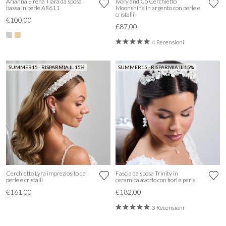
Arianna Sirena Tiara da sposa
Ivory and Co Cerchietto
bassa in perle AR611
Moonshine in argento con perle e
cristalli
€100.00
€87.00
4 Recensioni
SUMMER15 - RISPARMIA IL 15%
SUMMER15 - RISPARMIA IL 15%
Cerchietto Lyra impreziosito da
Fascia da sposa Trinity in
perle e cristalli
ceramica avorio con fiori e perle
€161.00
€182.00
3 Recensioni