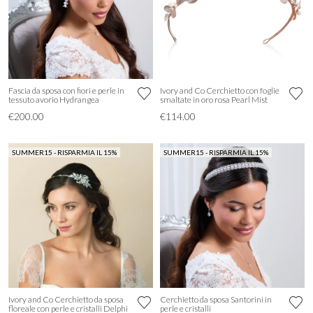
Fascia da sposa con fiori e perle in
Ivory and Co Cerchietto con foglie
tessuto avorio Hydrangea
smaltate in oro rosa Pearl Mist
€200.00
€114.00
SUMMER15 - RISPARMIA IL 15%
SUMMER15 - RISPARMIA IL 15%
Ivory and Co Cerchietto da sposa
Cerchietto da sposa Santorini in
floreale con perle e cristalli Delphi
perle e cristalli