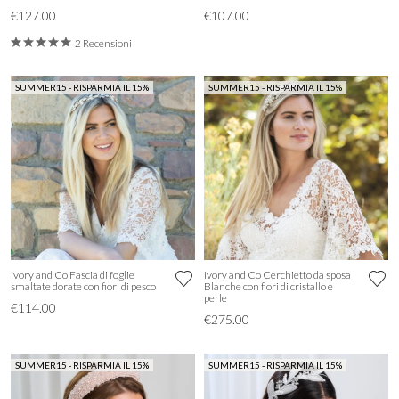
€127.00
€107.00
2 Recensioni
SUMMER15 - RISPARMIA IL 15%
SUMMER15 - RISPARMIA IL 15%
Ivory and Co Fascia di foglie
Ivory and Co Cerchietto da sposa
smaltate dorate con fiori di pesco
Blanche con fiori di cristallo e
perle
€114.00
€275.00
SUMMER15 - RISPARMIA IL 15%
SUMMER15 - RISPARMIA IL 15%