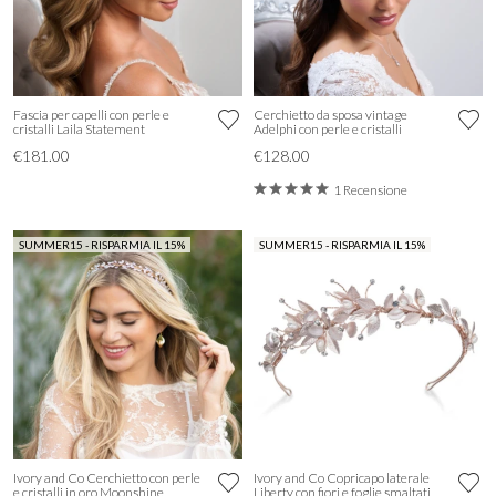
Fascia per capelli con perle e
Cerchietto da sposa vintage
cristalli Laila Statement
Adelphi con perle e cristalli
€181.00
€128.00
1 Recensione
SUMMER15 - RISPARMIA IL 15%
SUMMER15 - RISPARMIA IL 15%
Ivory and Co Cerchietto con perle
Ivory and Co Copricapo laterale
e cristalli in oro Moonshine
Liberty con fiori e foglie smaltati