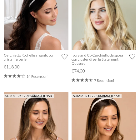
Cerchietto Rochelle argento con
Ivory and Co Cerchietto da sposa
cristalli e perle
con cluster di perle Statement
Odyssey
€118.00
€74.00
14 Recensioni
7 Recensioni
SUMMER15 - RISPARMIA IL 15%
SUMMER15 - RISPARMIA IL 15%