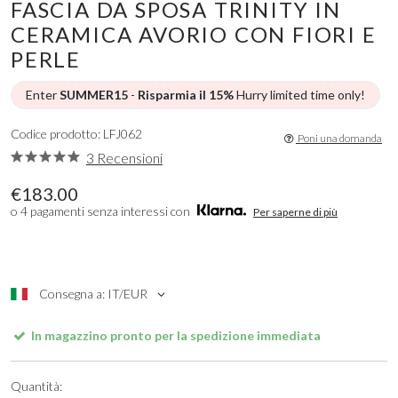
FASCIA DA SPOSA TRINITY IN
CERAMICA AVORIO CON FIORI E
PERLE
Enter
SUMMER15
-
Risparmia il 15%
Hurry limited time only!
Codice prodotto: LFJ062
Poni una domanda
3 Recensioni
€183.00
o 4 pagamenti senza interessi con
Per saperne di più
Consegna a: IT/EUR
In magazzino pronto per la spedizione immediata
Quantità: