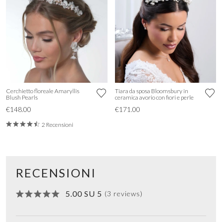
Cerchietto floreale Amaryllis
Tiara da sposa Bloomsbury in
Blush Pearls
ceramica avorio con fiori e perle
€148.00
€171.00
2 Recensioni
RECENSIONI
5.00 SU 5
(3 reviews)