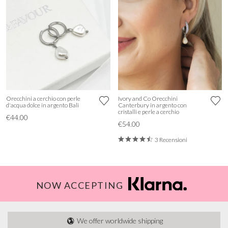
Orecchini a cerchio con perle
Ivory and Co Orecchini
d'acqua dolce in argento Bali
Canterbury in argento con
cristalli e perle a cerchio
€44.00
€54.00
3 Recensioni
NOW ACCEPTING
We offer worldwide shipping