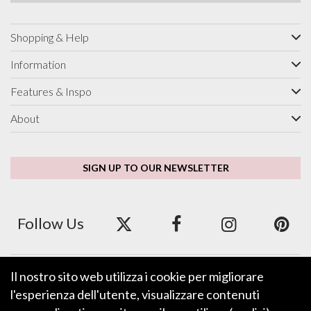
Shopping & Help
Information
Features & Inspo
About
SIGN UP TO OUR NEWSLETTER
Follow Us
Il nostro sito web utilizza i cookie per migliorare
We accept ApplePay, GooglePay, PayPal and Credit/Debit Card.
l'esperienza dell'utente, visualizzare contenuti