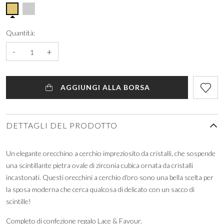
Quantità:
-
+
AGGIUNGI ALLA BORSA
DETTAGLI DEL PRODOTTO
Un elegante orecchino a cerchio impreziosito da cristalli, che sospende
una scintillante pietra ovale di zirconia cubica ornata da cristalli
incastonati. Questi orecchini a cerchio d'oro sono una bella scelta per
la sposa moderna che cerca qualcosa di delicato con un sacco di
scintille!
Completo di confezione regalo Lace & Favour.