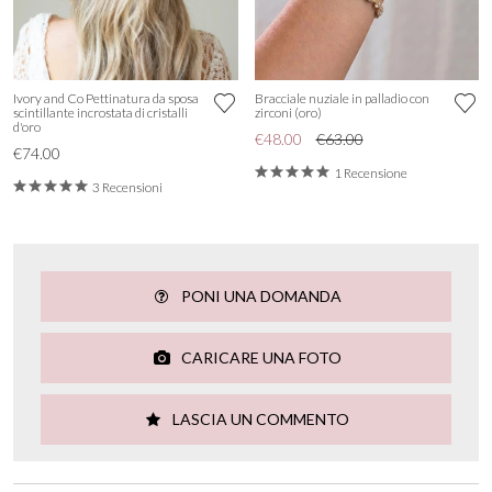
Ivory and Co Pettinatura da sposa
Bracciale nuziale in palladio con
scintillante incrostata di cristalli
zirconi (oro)
d'oro
€48.00
€63.00
€74.00
1 Recensione
3 Recensioni
PONI UNA DOMANDA
CARICARE UNA FOTO
LASCIA UN COMMENTO