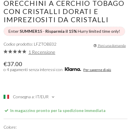
ORECCHINI A CERCHIO TOBAGO
CON CRISTALLI DORATI E
IMPREZIOSITI DA CRISTALLI
Enter
SUMMER15
-
Risparmia il 15%
Hurry limited time only!
Codice prodotto: LFZTOBE02
Poni una domanda
1 Recensione
€37.00
o 4 pagamenti senza interessi con
Per saperne di più
Consegna a: IT/EUR
In magazzino pronto per la spedizione immediata
Colore: