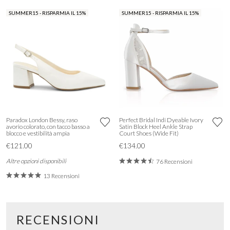
SUMMER15 - RISPARMIA IL 15%
SUMMER15 - RISPARMIA IL 15%
Paradox London Bessy, raso
Perfect Bridal Indi Dyeable Ivory
avorio colorato, con tacco basso a
Satin Block Heel Ankle Strap
blocco e vestibilità ampia
Court Shoes (Wide Fit)
€121.00
€134.00
Altre opzioni disponibili
76 Recensioni
13 Recensioni
RECENSIONI