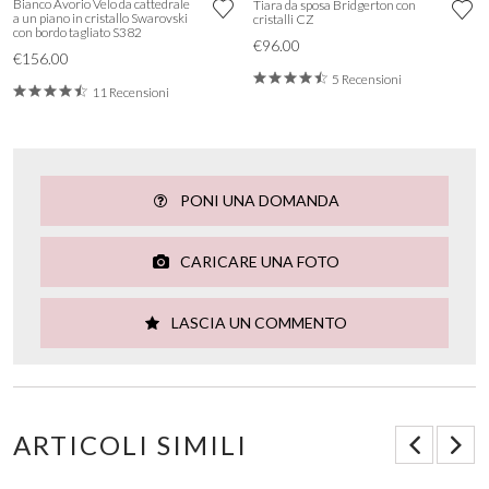
Bianco Avorio Velo da cattedrale
Tiara da sposa Bridgerton con
a un piano in cristallo Swarovski
cristalli CZ
con bordo tagliato S382
€96.00
€156.00
5 Recensioni
11 Recensioni
PONI UNA DOMANDA
CARICARE UNA FOTO
LASCIA UN COMMENTO
ARTICOLI SIMILI