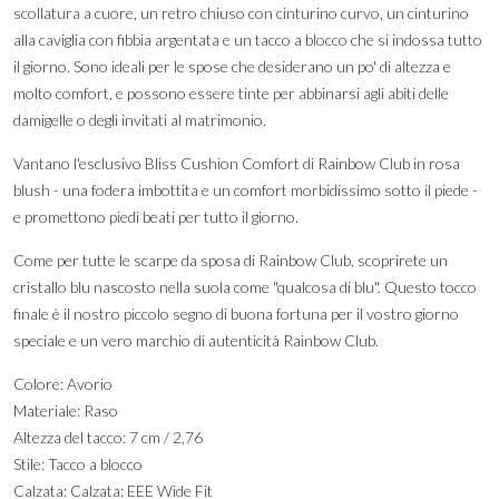
scollatura a cuore, un retro chiuso con cinturino curvo, un cinturino
alla caviglia con fibbia argentata e un tacco a blocco che si indossa tutto
il giorno. Sono ideali per le spose che desiderano un po' di altezza e
molto comfort, e possono essere tinte per abbinarsi agli abiti delle
damigelle o degli invitati al matrimonio.
Vantano l'esclusivo Bliss Cushion Comfort di Rainbow Club in rosa
blush - una fodera imbottita e un comfort morbidissimo sotto il piede -
e promettono piedi beati per tutto il giorno.
Come per tutte le scarpe da sposa di Rainbow Club, scoprirete un
cristallo blu nascosto nella suola come "qualcosa di blu". Questo tocco
finale è il nostro piccolo segno di buona fortuna per il vostro giorno
speciale e un vero marchio di autenticità Rainbow Club.
Colore: Avorio
Materiale: Raso
Altezza del tacco: 7 cm / 2,76
Stile: Tacco a blocco
Calzata: Calzata: EEE Wide Fit