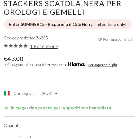
STACKERS SCATOLA NERA PER
OROLOGI E GEMELLI
Enter
SUMMER15
-
Risparmia il 15%
Hurry limited time only!
Codice prodotto: 76205
Poni una domanda
1 Recensione
€43.00
o 4 pagamenti senza interessi con
Per saperne di più
Consegna a: IT/EUR
In magazzino pronto per la spedizione immediata
Quantità:
-
+