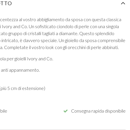
OTTO
lucentezza al vostro abbigliamento da sposa con questa classica
 Ivory and Co. Un sofisticato ciondolo di perle con una singola
ato gruppo di cristalli tagliati a diamante. Questo splendido
 intricato, è davvero speciale. Un gioiello da sposa comprensibile
. Completate il vostro look con gli orecchini di perle abbinati.
la per gioielli Ivory and Co.
ra anti appannamento.
più 5 cm di estensione)
bile
Consegna rapida disponibile