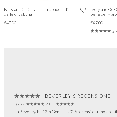
Ivory and Co Collana con ciondolo di
Ivory and Co C
perle di Lisbona
perle del Mar
€47.00
€47.00
2 
- BEVERLEY'S RECENSIONE
Qualità:
Valore:
da Beverley B - 12th Gennaio 2026 recensito sul nostro s