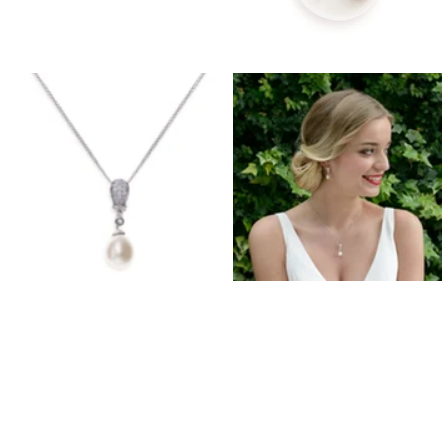
Orecchini da Prom
Bracciali Prom
Collane da Prom
Set di Gioielli per il Grom
Gioielli da Prom in Argento
Gioielli da Prom in Oro