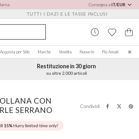
Klarna
Consegna a
IT/EUR
TUTTI I DAZI E LE TASSE INCLUSI
Acquista per Stile
Marche
Vendita
Nuovo In
Più Amati
Restituzione in 30 giorn
Casa
su oltre 2.000 articoli
La nostra storia
Spose Vere
PER SCARPE
CQUISTA PER COLORE
ACCESSORI VARI
ACQUISTA PER MARCA
Chi siamo
COLLANA CON
sualizza tutti
Visualizza tutti
Visualizza tutti
Contatto
Condividi
ERLE SERRANO
orio/Bianco
Scatole per Gioielli
Perfect Bridal
e Staccabili
u
Orologi da Sposa
Perfect Occasion
sa Cipria
Scatole per Orologi
Rainbow Club
 il 15%
Hurry limited time only!
u Navy
Occhiali da Sole Matrimonio
Avalia