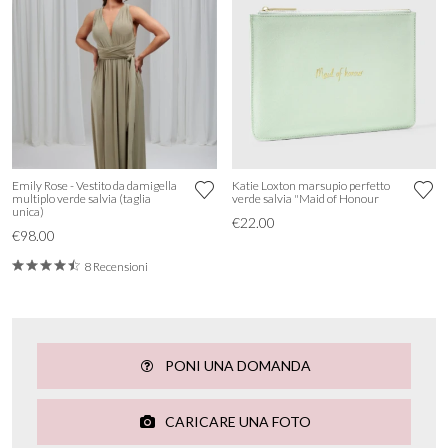
Emily Rose - Vestito da damigella
Katie Loxton marsupio perfetto
multiplo verde salvia (taglia
verde salvia "Maid of Honour
unica)
€22.00
€98.00
8 Recensioni
PONI UNA DOMANDA
CARICARE UNA FOTO