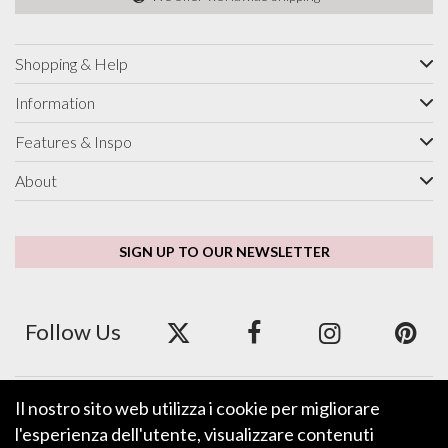
Shopping & Help
Information
Features & Inspo
About
SIGN UP TO OUR NEWSLETTER
Follow Us
Il nostro sito web utilizza i cookie per migliorare
We accept ApplePay, GooglePay, PayPal and Credit/Debit Card.
l'esperienza dell'utente, visualizzare contenuti