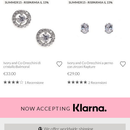
SUMMER15 - RISPARMIA IL 15%
SUMMER15 - RISPARMIA IL 15%
Ivory and Co Orecchini di
Ivory and Co Orecchini a perno
cristallo Balmoral
con zirconi Rapture
€33.00
€29.00
1 Recensione
2 Recensioni
NOW ACCEPTING
We offer worldwide shipping