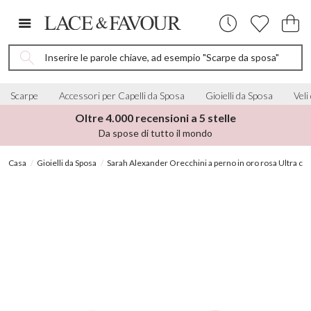
Inserire le parole chiave, ad esempio "Scarpe da sposa"
Scarpe
Accessori per Capelli da Sposa
Gioielli da Sposa
Veli
Oltre 4.000 recensioni a 5 stelle
Da spose di tutto il mondo
Casa
Gioielli da Sposa
Sarah Alexander Orecchini a perno in oro rosa Ultra con s