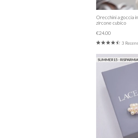
Orecchini a goccia 
zircone cubico
€24.00
3 Recens
SUMMER15 - RISPARMIA