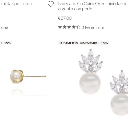
ini da sposa con
Ivory and Co Cairo Orecchini classici
n
argento con perle
€27.00
sione
3 Recensioni
 IL 15%
SUMMER15 - RISPARMIA IL 15%