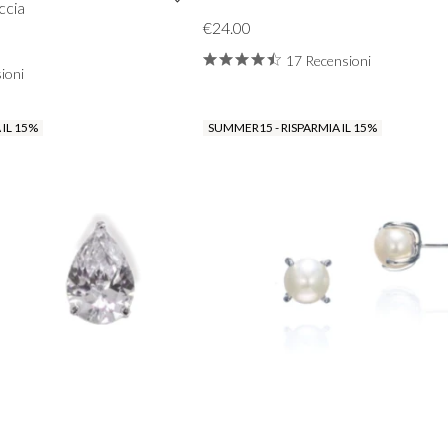
occia
€24.00
17 Recensioni
ioni
 IL 15%
SUMMER15 - RISPARMIA IL 15%