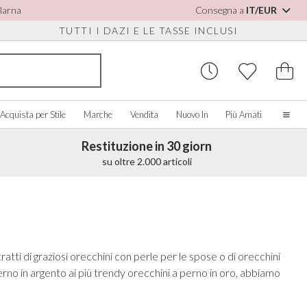
Klarna
Consegna a
IT/EUR
TUTTI I DAZI E LE TASSE INCLUSI
Acquista per Stile
Marche
Vendita
Nuovo In
Più Amati
Restituzione in 30 giorn
Casa
su oltre 2.000 articoli
La nostra storia
Spose Vere
PER SCARPE
CQUISTA PER COLORE
ACCESSORI VARI
ACQUISTA PER MARCA
Chi siamo
sualizza tutti
Visualizza tutti
Visualizza tutti
Contatto
orio/Bianco
Scatole per Gioielli
Perfect Bridal
tratti di graziosi orecchini con perle per le spose o di orecchini
e Staccabili
u
Orologi da Sposa
Perfect Occasion
erno in argento ai più trendy orecchini a perno in oro, abbiamo
sa Cipria
Scatole per Orologi
Rainbow Club
u Navy
Occhiali da Sole Matrimonio
Avalia