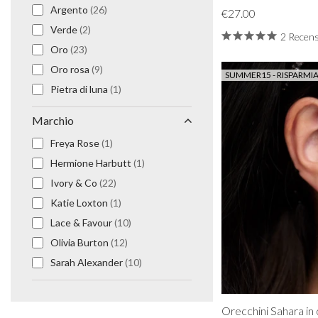
Argento
(26)
Orecchini da Prom
€27.00
Bracciali Prom
Verde
(2)
2 Recens
Collane da Prom
Oro
(23)
Set di Gioielli per il Grom
Oro rosa
(9)
SUMMER15 - RISPARMIA
Gioielli da Prom in Argento
Pietra di luna
(1)
Gioielli da Prom in Oro
Marchio
Freya Rose
(1)
Hermione Harbutt
(1)
Ivory & Co
(22)
Katie Loxton
(1)
Lace & Favour
(10)
Olivia Burton
(12)
Sarah Alexander
(10)
Orecchini Sahara in o