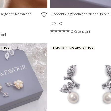
in argento Roma con
Orecchini a goccia con zirconi in or
€24.00
2 Recensioni
ioni
 IL 15%
SUMMER15 - RISPARMIA IL 15%