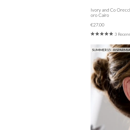
Ivory and Co Orecchi
oro Cairo
€27.00
3 Recens
SUMMER15 - RISPARMIA