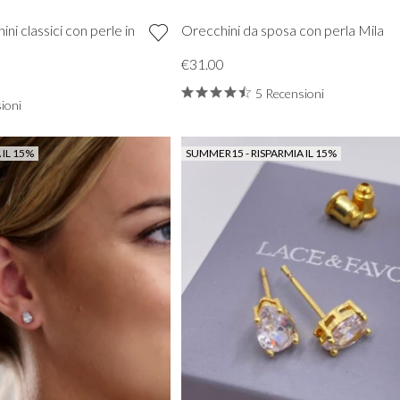
ni classici con perle in
Orecchini da sposa con perla Mila
€31.00
5 Recensioni
ioni
 IL 15%
SUMMER15 - RISPARMIA IL 15%