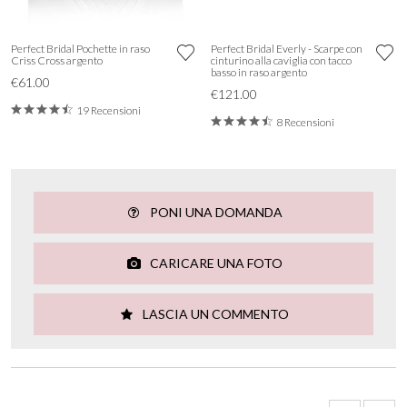
Perfect Bridal Pochette in raso
Perfect Bridal Everly - Scarpe con
Criss Cross argento
cinturino alla caviglia con tacco
basso in raso argento
€61.00
€121.00
19 Recensioni
8 Recensioni
PONI UNA DOMANDA
CARICARE UNA FOTO
LASCIA UN COMMENTO