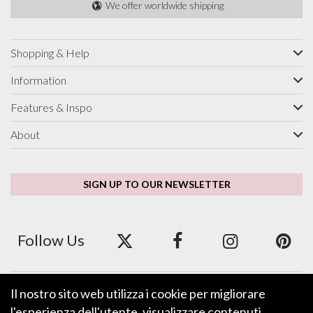
We offer worldwide shipping
Shopping & Help
Information
Features & Inspo
About
SIGN UP TO OUR NEWSLETTER
Follow Us
Il nostro sito web utilizza i cookie per migliorare
We accept ApplePay, GooglePay, PayPal and Credit/Debit Card.
l'esperienza dell'utente, visualizzare contenuti