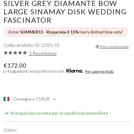
SILVER GREY DIAMANTE BOW
LARGE SINAMAY DISK WEDDING
FASCINATOR
Enter
SUMMER15
-
Risparmia il 15%
Hurry limited time only!
Codice prodotto: 15-12101-55
Poni una domanda
1 Recensione
€172.00
o 4 pagamenti senza interessi con
Per saperne di più
Consegna a: IT/EUR
In magazzino pronto per la spedizione immediata
Colore: