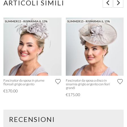
ARTICOLI SIMILI
SUMMER15 - RISPARMIA IL 15%
SUMMER15 - RISPARMIA IL 15%
Fascinator da sposa in piume
Fascinator da sposa a disco in
floreali grigio argento
sinamia grigio argento con fiori
grandi
€170.00
€175.00
RECENSIONI