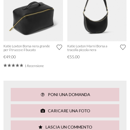
Katie Loxton Borsa nera grande
Katie Loxton Marni Borsa a
per il trucco e il bucato
tracolla piccola nera
€49.00
€55.00
1 Recensione
PONI UNA DOMANDA
CARICARE UNA FOTO
LASCIA UN COMMENTO