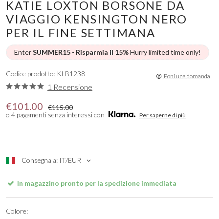
KATIE LOXTON BORSONE DA
VIAGGIO KENSINGTON NERO
PER IL FINE SETTIMANA
Enter
SUMMER15
-
Risparmia il 15%
Hurry limited time only!
Codice prodotto: KLB1238
Poni una domanda
1 Recensione
€101.00
€115.00
o 4 pagamenti senza interessi con
Per saperne di più
Consegna a: IT/EUR
In magazzino pronto per la spedizione immediata
Colore: