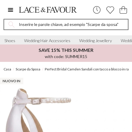
Inserire le parole chiave, ad esempio "Scarpe da sposa"
Shoes
Wedding Hair Accessories
Wedding Jewellery
Weddi
SAVE 15% THIS SUMMER
with code: SUMMER15
Casa
Scarpe da Sposa
Perfect Bridal Camden Sandali con tacco a blocco in raso 
NUOVO IN