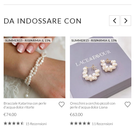
DA INDOSSARE CON
SUMMER15 - RISPARMIA IL 15%
SUMMER15 - RISPARMIA IL 15%
Bracciale Katarina con perle
Orecchini a cerchio piccoli con
d'acqua dolce ritorte
perle d'acqua dolce Liana
€74.00
€63.00
15 Recensioni
11 Recensioni