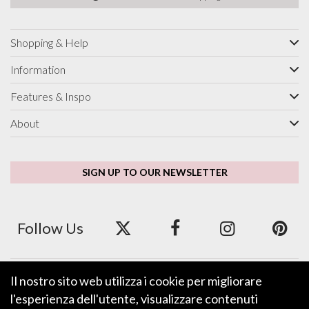
Shopping & Help
Information
Features & Inspo
About
SIGN UP TO OUR NEWSLETTER
Follow Us
Il nostro sito web utilizza i cookie per migliorare
We accept ApplePay, GooglePay, PayPal and Credit/Debit Card.
l'esperienza dell'utente, visualizzare contenuti