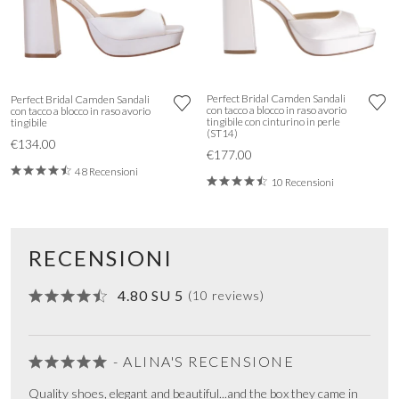
Perfect Bridal Camden Sandali
Perfect Bridal Camden Sandali
con tacco a blocco in raso avorio
con tacco a blocco in raso avorio
tingibile con cinturino in perle
tingibile
(ST14)
€134.00
€177.00
48 Recensioni
10 Recensioni
RECENSIONI
4.80 SU 5
(10 reviews)
- ALINA'S RECENSIONE
Quality shoes, elegant and beautiful...and the box they came in