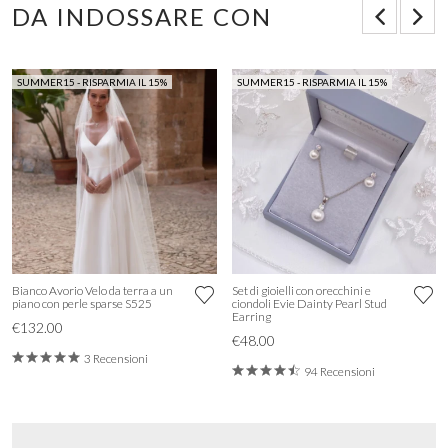
DA INDOSSARE CON
SUMMER15 - RISPARMIA IL 15%
SUMMER15 - RISPARMIA IL 15%
Bianco Avorio Velo da terra a un
Set di gioielli con orecchini e
piano con perle sparse S525
ciondoli Evie Dainty Pearl Stud
Earring
€132.00
€48.00
3 Recensioni
94 Recensioni