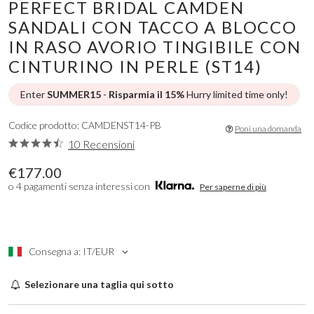
PERFECT BRIDAL CAMDEN
SANDALI CON TACCO A BLOCCO
IN RASO AVORIO TINGIBILE CON
CINTURINO IN PERLE (ST14)
Enter
SUMMER15
-
Risparmia il 15%
Hurry limited time only!
Codice prodotto: CAMDENST14-PB
Poni una domanda
10 Recensioni
€177.00
o 4 pagamenti senza interessi con
Per saperne di più
Consegna a: IT/EUR
Selezionare una taglia qui sotto