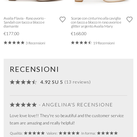
Avalia Flavia - Raso avorio -
Scarpe con cinturino alla caviglia
Sandali con tacco a blocco e
con tacco a blocco in raso avorio e
diamante
glitter argento Avalia Mary
€177.00
€168.00
3 Recensioni
19 Recensioni
RECENSIONI
4.92 SU 5
(13 reviews)
- ANGELINA'S RECENSIONE
Love love love!! They're so beautiful and the customer service
team are amazing and really helpful!
Qualità:
Valore:
In forma: