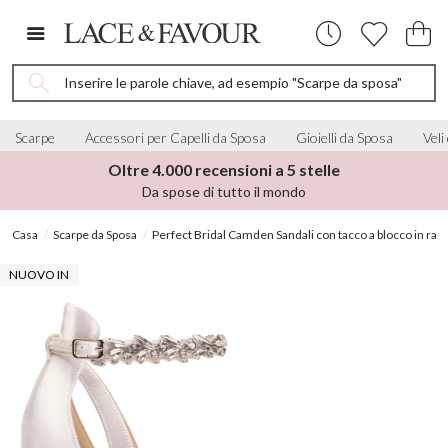
Inserire le parole chiave, ad esempio "Scarpe da sposa"
Scarpe
Accessori per Capelli da Sposa
Gioielli da Sposa
Veli
Oltre 4.000 recensioni a 5 stelle
Da spose di tutto il mondo
Casa
Scarpe da Sposa
Perfect Bridal Camden Sandali con tacco a blocco in raso a
NUOVO IN