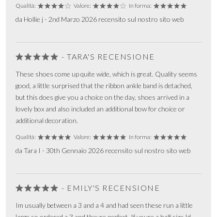
Qualità:
Valore:
In forma:
da Hollie j - 2nd Marzo 2026 recensito sul nostro sito web
- TARA'S RECENSIONE
These shoes come up quite wide, which is great. Quality seems
good, a little surprised that the ribbon ankle band is detached,
but this does give you a choice on the day, shoes arrived in a
lovely box and also included an additional bow for choice or
additional decoration.
Qualità:
Valore:
In forma:
da Tara I - 30th Gennaio 2026 recensito sul nostro sito web
- EMILY'S RECENSIONE
Im usually between a 3 and a 4 and had seen these run a little
large so ordered a 3 and theyre perfect. If youre a half size Id