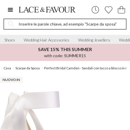
Inserire le parole chiave, ad esempio "Scarpe da sposa"
Shoes
Wedding Hair Accessories
Wedding Jewellery
Weddi
SAVE 15% THIS SUMMER
with code: SUMMER15
Casa
Scarpe da Sposa
Perfect Bridal Camden - Sandali con tacco a blocco in ra
NUOVO IN