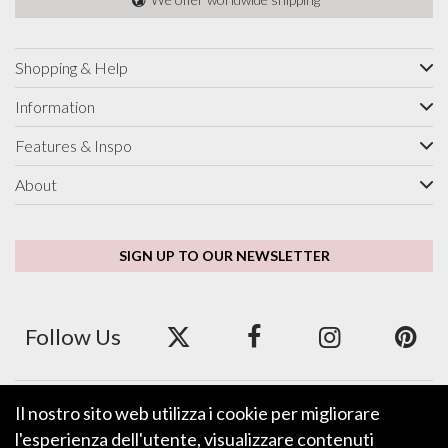
Shopping & Help
Information
Features & Inspo
About
SIGN UP TO OUR NEWSLETTER
Follow Us
Il nostro sito web utilizza i cookie per migliorare
We accept ApplePay, GooglePay, PayPal and Credit/Debit Card.
l'esperienza dell'utente, visualizzare contenuti