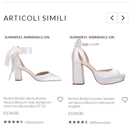
ARTICOLI SIMILI
SUMMER15 - RISPARMIA IL 15%
SUMMER15 - RISPARMIA IL 15%
Perfect Bridal Liberty Avorio
Perfect Bridal Camden Sandali
Tacco a blocco in raso, Scarpe con
con tacco a blocco in raso avorio
cinturino alla caviglia (ST12)
tingibile
€134.00
€134.00
6 Recensioni
48 Recensioni