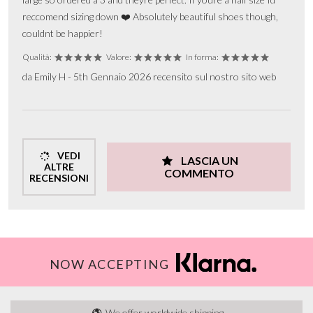
reccomend sizing down ❤️ Absolutely beautiful shoes though,
couldnt be happier!
Qualità:
Valore:
In forma:
da Emily H - 5th Gennaio 2026 recensito sul nostro sito web
VEDI
LASCIA UN
ALTRE
COMMENTO
RECENSIONI
NOW ACCEPTING
We offer worldwide shipping