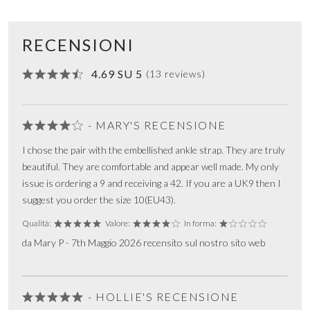
RECENSIONI
4.69 SU 5
(13 reviews)
- MARY'S RECENSIONE
I chose the pair with the embellished ankle strap. They are truly
beautiful. They are comfortable and appear well made. My only
issue is ordering a 9 and receiving a 42. If you are a UK9 then I
suggest you order the size 10(EU43).
Qualità:
Valore:
In forma:
da Mary P - 7th Maggio 2026 recensito sul nostro sito web
- HOLLIE'S RECENSIONE