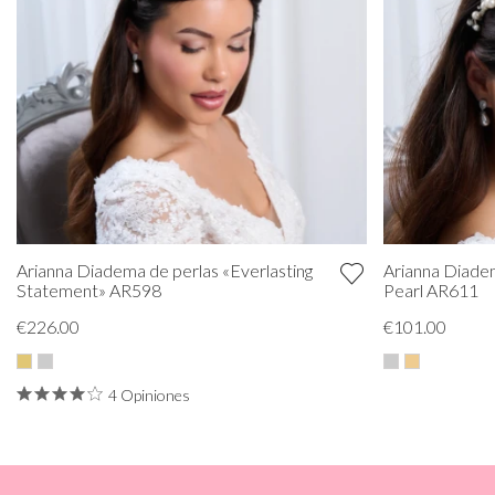
Arianna Diadema de perlas «Everlasting
Arianna Diade
Statement» AR598
Pearl AR611
€226.00
€101.00
4 Opiniones