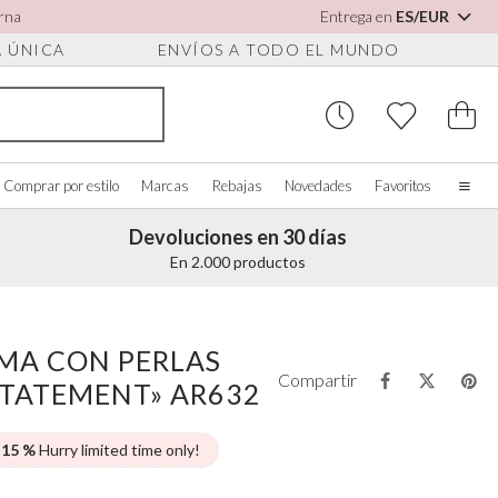
arna
Entrega en
ES/EUR
A ÚNICA
ENVÍOS A TODO EL MUNDO
Comprar por estilo
Marcas
Rebajas
Novedades
Favoritos
Devoluciones en 30 días
Inicio
En 2.000 productos
Nuestra historia
Novias de verdad
 PARA ZAPATOS
OMPRAR POR COLOR
ACCESORIOS VARIOS
COMPRAR POR MARCA
Quiénes somos
MA CON PERLAS
r todo
Ver todo
Ver todo
Contáctanos
Compartir
STATEMENT» AR632
os
rfil/Blanco
Cajas para joyas
Perfect Bridal
es para zapatos
ul
Relojes de novia
Perfect Occasion
sa palo
Cajas para relojes
Rainbow Club
 15 %
Hurry limited time only!
ul marino
Gafas de sol para bodas
Avalia