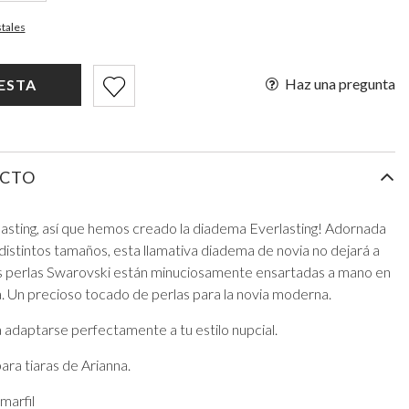
stales
Haz una pregunta
CESTA
UCTO
lasting, así que hemos creado la diadema Everlasting! Adornada
distintos tamaños, esta llamativa diadema de novia no dejará a
as perlas Swarovski están minuciosamente ensartadas a mano en
 Un precioso tocado de perlas para la novia moderna.
 adaptarse perfectamente a tu estilo nupcial.
ara tiaras de Arianna.
marfil