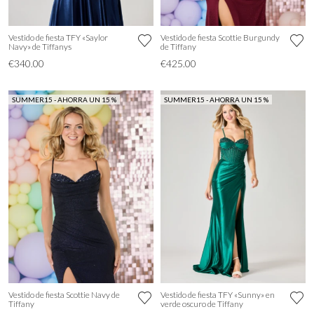
Vestido de fiesta TFY «Saylor
Vestido de fiesta Scottie Burgundy
Navy» de Tiffanys
de Tiffany
€340.00
€425.00
SUMMER15 - AHORRA UN 15 %
SUMMER15 - AHORRA UN 15 %
Vestido de fiesta Scottie Navy de
Vestido de fiesta TFY «Sunny» en
Tiffany
verde oscuro de Tiffany