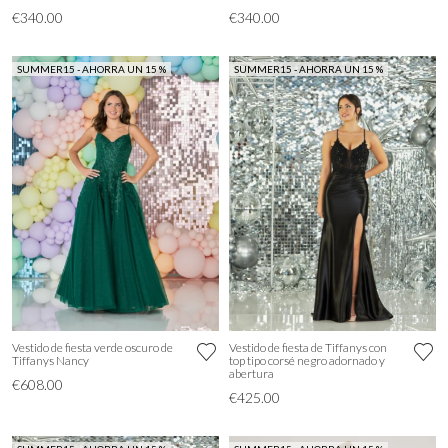
€340.00
€340.00
SUMMER15 - AHORRA UN 15 %
SUMMER15 - AHORRA UN 15 %
Vestido de fiesta verde oscuro de
Vestido de fiesta de Tiffanys con
Tiffanys Nancy
top tipo corsé negro adornado y
abertura
€608.00
€425.00