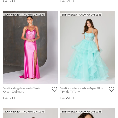
€457.00
€432.00
SUMMER15 - AHORRA UN 15 %
SUMMER15 - AHORRA UN 15 %
Vestido de gala rosa de Tania
Vestido de fiesta Abby Aqua Blue
Olsen Delmare
TFY de Tiffany
€432.00
€486.00
SUMMER15 - AHORRA UN 15 %
SUMMER15 - AHORRA UN 15 %