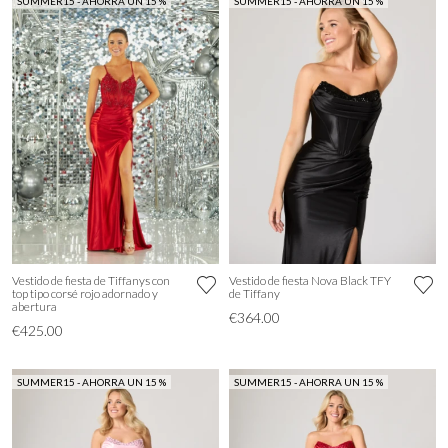
SUMMER15 - AHORRA UN 15 %
SUMMER15 - AHORRA UN 15 %
Vestido de fiesta de Tiffanys con
Vestido de fiesta Nova Black TFY
top tipo corsé rojo adornado y
de Tiffany
abertura
€364.00
€425.00
SUMMER15 - AHORRA UN 15 %
SUMMER15 - AHORRA UN 15 %