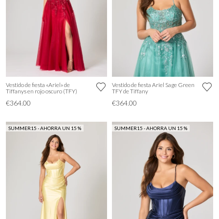
Vestido de fiesta «Ariel» de
Vestido de fiesta Ariel Sage Green
Tiffanys en rojo oscuro (TFY)
TFY de Tiffany
€364.00
€364.00
SUMMER15 - AHORRA UN 15 %
SUMMER15 - AHORRA UN 15 %