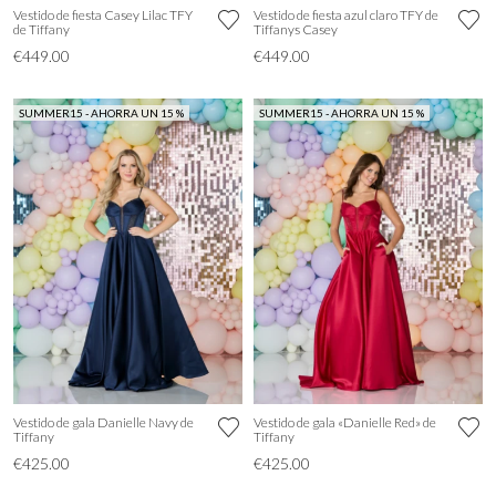
Vestido de fiesta Casey Lilac TFY
Vestido de fiesta azul claro TFY de
de Tiffany
Tiffanys Casey
€449.00
€449.00
SUMMER15 - AHORRA UN 15 %
SUMMER15 - AHORRA UN 15 %
Vestido de gala Danielle Navy de
Vestido de gala «Danielle Red» de
Tiffany
Tiffany
€425.00
€425.00