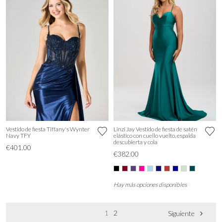
Vestido de fiesta Tiffany's Wynter
Linzi Jay Vestido de fiesta de satén
Navy TFY
elástico con cuello vuelto, espalda
descubierta y cola
€401.00
€382.00
Hay más opciones disponibles
1
2
Siguiente