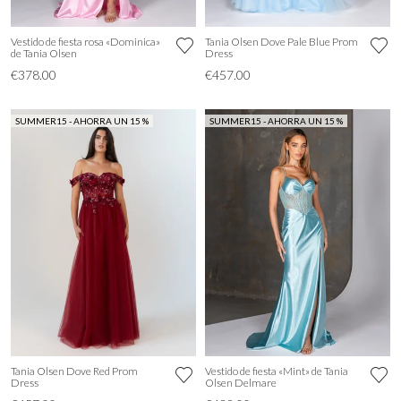
Vestido de fiesta rosa «Dominica»
Tania Olsen Dove Pale Blue Prom
de Tania Olsen
Dress
€378.00
€457.00
SUMMER15 - AHORRA UN 15 %
SUMMER15 - AHORRA UN 15 %
Tania Olsen Dove Red Prom
Vestido de fiesta «Mint» de Tania
Dress
Olsen Delmare