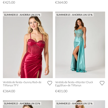
€425.00
€364.00
SUMMER15 - AHORRA UN 15 %
SUMMER15 - AHORRA UN 15 %
Vestido de fiesta «Sunny Red» de
Vestido de fiesta «Wynter Duck
Tiffanys TFY
Egg Blue» de Tiffanys
€364.00
€401.00
SUMMER15 - AHORRA UN 15 %
SUMMER15 - AHORRA UN 15 %