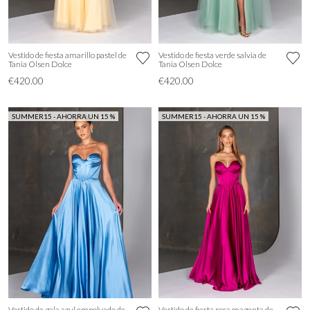
Vestido de fiesta amarillo pastel de
Vestido de fiesta verde salvia de
Tania Olsen Dolce
Tania Olsen Dolce
€420.00
€420.00
SUMMER15 - AHORRA UN 15 %
SUMMER15 - AHORRA UN 15 %
Vestido de gala azul empolvado de
Vestido de fiesta rosa magenta de