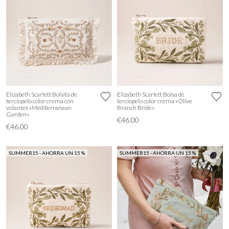
Elizabeth Scarlett Bolsita de
Elizabeth Scarlett Bolsa de
terciopelo color crema con
terciopelo color crema «Olive
volantes «Mediterranean
Branch Bride»
Garden»
€46.00
€46.00
SUMMER15 - AHORRA UN 15 %
SUMMER15 - AHORRA UN 15 %