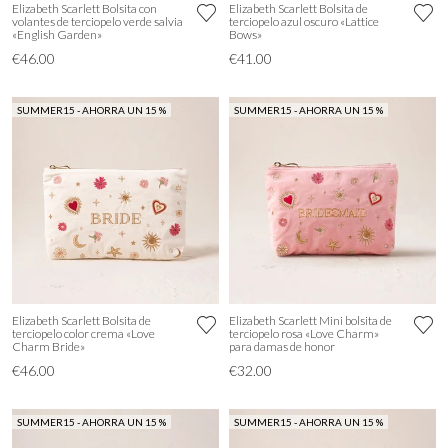
Elizabeth Scarlett Bolsita con
Elizabeth Scarlett Bolsita de
volantes de terciopelo verde salvia
terciopelo azul oscuro «Lattice
«English Garden»
Bows»
€46.00
€41.00
SUMMER15 - AHORRA UN 15 %
SUMMER15 - AHORRA UN 15 %
Elizabeth Scarlett Bolsita de
Elizabeth Scarlett Mini bolsita de
terciopelo color crema «Love
terciopelo rosa «Love Charm»
Charm Bride»
para damas de honor
€46.00
€32.00
SUMMER15 - AHORRA UN 15 %
SUMMER15 - AHORRA UN 15 %