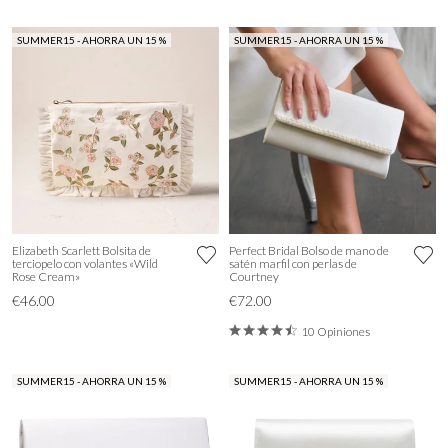
SUMMER15 - AHORRA UN 15 %
SUMMER15 - AHORRA UN 15 %
Elizabeth Scarlett Bolsita de
Perfect Bridal Bolso de mano de
terciopelo con volantes «Wild
satén marfil con perlas de
Rose Cream»
Courtney
€46.00
€72.00
10 Opiniones
SUMMER15 - AHORRA UN 15 %
SUMMER15 - AHORRA UN 15 %