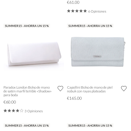
€61.00
6 Opiniones
SUMMER15 - AHORRA UN 15 %
SUMMER15 - AHORRA UN 15 %
Paradox London Bolso de mano
Capollini Bolso de mano de piel
de satén marfil teñible «Shadow»
nobuk con rayas plateadas
para boda
€165.00
€60.00
3 Opiniones
SUMMER15 - AHORRA UN 15 %
SUMMER15 - AHORRA UN 15 %