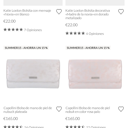
Katie Loxton Bolsita con mensaje
Katie Loxton Bolsita decorativa
«Novia» en blanco
«Madre de la novia» en dorado
metalizado
€22.00
€22.00
7 Opiniones
4 Opiniones
SUMMER15 - AHORRA UN 15 %
SUMMER15 - AHORRA UN 15 %
Capollini Bolso de mano de piel de
Capollini Bolso de mano de piel
nubuck plateada
nobuk en color rosa palo
€165.00
€165.00
16 Opiniones
12 Opiniones