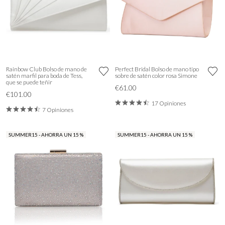
Rainbow Club Bolso de mano de
Perfect Bridal Bolso de mano tipo
satén marfil para boda de Tess,
sobre de satén color rosa Simone
que se puede teñir
€61.00
€101.00
17 Opiniones
7 Opiniones
SUMMER15 - AHORRA UN 15 %
SUMMER15 - AHORRA UN 15 %