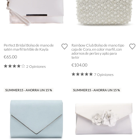
Perfect Bridal Bolso de mano de
Rainbow Club Bolso de mano tipo
satén marfil teñible de Kayla
caja de Cora, en color marfil, con
adornos de perlas y apto para
€65.00
teñir
€104.00
2 Opiniones
7 Opiniones
SUMMER15 - AHORRA UN 15 %
SUMMER15 - AHORRA UN 15 %