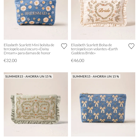
Elizabeth Scarlett Mini bolsita de
Elizabeth Scarlett Bolsa de
terciopelo azul oscuro «Daisy
terciopelo con volantes «Earth
Dream» para damas de honor
Goddess Bride»
€32.00
€46.00
SUMMER15 - AHORRA UN 15 %
SUMMER15 - AHORRA UN 15 %