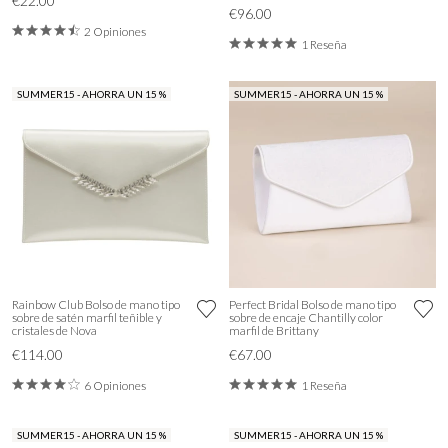
€22.00
€96.00
2 Opiniones
1 Reseña
SUMMER15 - AHORRA UN 15 %
SUMMER15 - AHORRA UN 15 %
Rainbow Club Bolso de mano tipo
Perfect Bridal Bolso de mano tipo
sobre de satén marfil teñible y
sobre de encaje Chantilly color
cristales de Nova
marfil de Brittany
€114.00
€67.00
6 Opiniones
1 Reseña
SUMMER15 - AHORRA UN 15 %
SUMMER15 - AHORRA UN 15 %