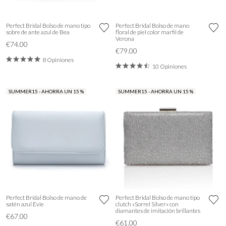
Perfect Bridal Bolso de mano tipo
Perfect Bridal Bolso de mano
sobre de ante azul de Bea
floral de piel color marfil de
Verona
€74.00
€79.00
8 Opiniones
10 Opiniones
SUMMER15 - AHORRA UN 15 %
SUMMER15 - AHORRA UN 15 %
Perfect Bridal Bolso de mano de
Perfect Bridal Bolso de mano tipo
satén azul Evie
clutch «Sorrel Silver» con
diamantes de imitación brillantes
€67.00
€61.00