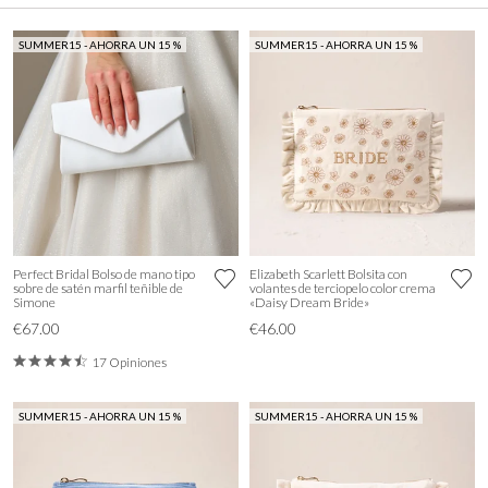
SUMMER15 - AHORRA UN 15 %
SUMMER15 - AHORRA UN 15 %
Perfect Bridal Bolso de mano tipo
Elizabeth Scarlett Bolsita con
sobre de satén marfil teñible de
volantes de terciopelo color crema
Simone
«Daisy Dream Bride»
€67.00
€46.00
17 Opiniones
SUMMER15 - AHORRA UN 15 %
SUMMER15 - AHORRA UN 15 %