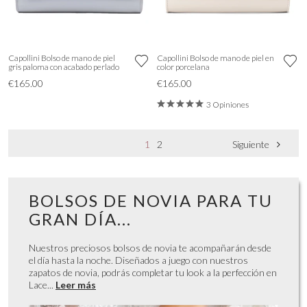
Capollini Bolso de mano de piel
Capollini Bolso de mano de piel en
gris paloma con acabado perlado
color porcelana
€165.00
€165.00
3 Opiniones
1
2
Siguiente
BOLSOS DE NOVIA PARA TU
GRAN DÍA...
Nuestros preciosos bolsos de novia te acompañarán desde
el día hasta la noche. Diseñados a juego con nuestros
zapatos de novia, podrás completar tu look a la perfección en
Lace...
Leer más