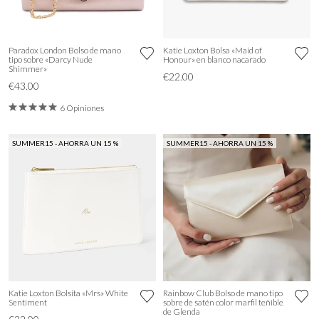
Paradox London Bolso de mano
Katie Loxton Bolsa «Maid of
tipo sobre «Darcy Nude
Honour» en blanco nacarado
Shimmer»
€22.00
€43.00
6 Opiniones
SUMMER15 - AHORRA UN 15 %
SUMMER15 - AHORRA UN 15 %
Katie Loxton Bolsita «Mrs» White
Rainbow Club Bolso de mano tipo
Sentiment
sobre de satén color marfil teñible
de Glenda