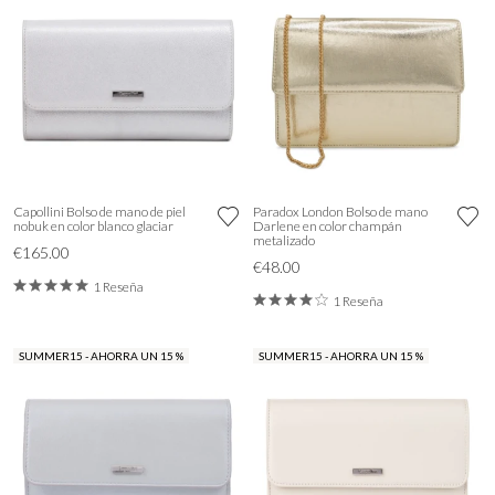
Capollini Bolso de mano de piel
Paradox London Bolso de mano
nobuk en color blanco glaciar
Darlene en color champán
metalizado
€165.00
€48.00
1 Reseña
1 Reseña
SUMMER15 - AHORRA UN 15 %
SUMMER15 - AHORRA UN 15 %