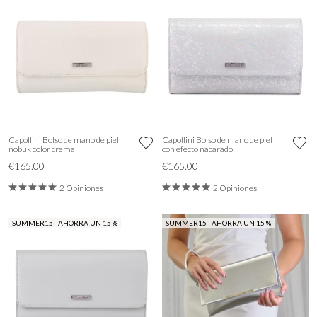
Capollini Bolso de mano de piel
Capollini Bolso de mano de piel
nobuk color crema
con efecto nacarado
€165.00
€165.00
2 Opiniones
2 Opiniones
SUMMER15 - AHORRA UN 15 %
SUMMER15 - AHORRA UN 15 %