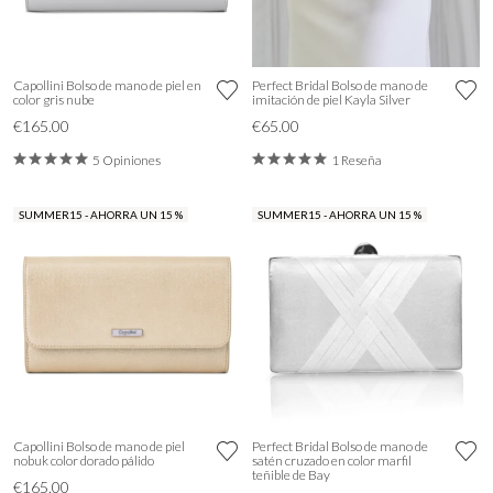
Capollini Bolso de mano de piel en
Perfect Bridal Bolso de mano de
color gris nube
imitación de piel Kayla Silver
€165.00
€65.00
5 Opiniones
1 Reseña
SUMMER15 - AHORRA UN 15 %
SUMMER15 - AHORRA UN 15 %
Capollini Bolso de mano de piel
Perfect Bridal Bolso de mano de
nobuk color dorado pálido
satén cruzado en color marfil
teñible de Bay
€165.00