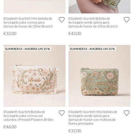
Elizabeth Scarlett Mini bolsita de
Elizabeth Scarlett Bolsita de
terciopelo color crema para
terciopelo verde salvia para
damas de honor de Olive Branch
damas de honor de Olive Branch
€32.00
€43.00
SUMMER15 - AHORRA UN 15 %
SUMMER15 - AHORRA UN 15 %
Elizabeth Scarlett Bolsita de
Elizabeth Scarlett Mini bolsita de
terciopelo color crema con
terciopelo verde salvia para
volantes «Pressed Flowers Bride»
damas de honor con motivos de
flores prensadas
€46.00
€32.00