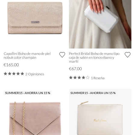
Capollini Bolso de mano de piel
Perfect Bridal Bolso de mano tipo
nobuk color champán
caja de satén en tonos ébano y
marfil
€165.00
€67.00
2 Opiniones
1 Reseña
SUMMER15 - AHORRA UN 15 %
SUMMER15 - AHORRA UN 15 %