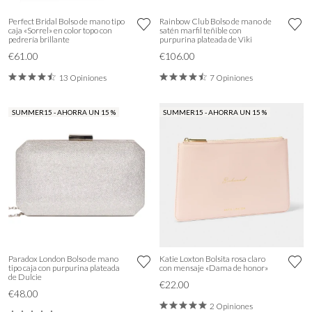
Perfect Bridal Bolso de mano tipo
Rainbow Club Bolso de mano de
caja «Sorrel» en color topo con
satén marfil teñible con
pedrería brillante
purpurina plateada de Viki
€61.00
€106.00
13 Opiniones
7 Opiniones
SUMMER15 - AHORRA UN 15 %
SUMMER15 - AHORRA UN 15 %
Paradox London Bolso de mano
Katie Loxton Bolsita rosa claro
tipo caja con purpurina plateada
con mensaje «Dama de honor»
de Dulcie
€22.00
€48.00
2 Opiniones