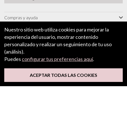
Compras y ayuda
Información
Nuestro sitio web utiliza cookies para mejorar la
experiencia del usuario, mostrar contenido
Características e inspiración
personalizado y realizar un seguimiento de tu uso
Acerca de
(análisis).
Puedes
configurar tus preferencias aquí
.
SUSCRÍBETE A NUESTRO BOLETÍN
ACEPTAR TODAS LAS COOKIES
Síguenos
Aceptamos Apple Pay, Google Pay, PayPal y tarjetas de crédito y
débito.