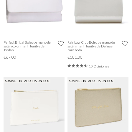
Perfect Bridal Bolso de mano de
Rainbow Club Bolso de mano de
satén color marfil teñible de
satén marfil teñible de Dafnee
Jordan
para boda
€67.00
€101.00
10 Opiniones
SUMMER15 - AHORRA UN 15 %
SUMMER15 - AHORRA UN 15 %