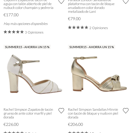
aguja con talón abierto de piel de
plataforma con tacón de bloque
nubuck color champán y pedrería
anudado en color dorado
metalizado de Lani
€177.00
€79.00
Hay más opciones disponibles
2 Opiniones
3 Opiniones
SUMMER15 - AHORRA UN 15 %
SUMMER15 - AHORRA UN 15 %
Rachel Simpson Zapatos de tacón
Rachel Simpson Sandalias Minnie
grueso de ante color marfil y piel
con tacón de bloque y nudo en piel
dorada
dorada
€226.00
€206.00