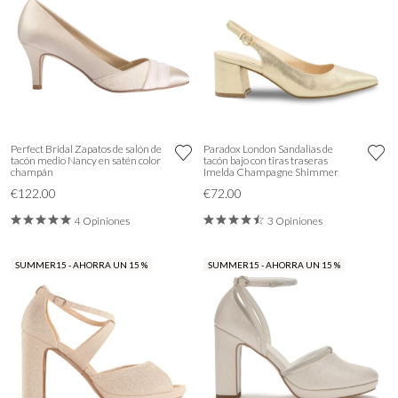
Perfect Bridal Zapatos de salón de
Paradox London Sandalias de
tacón medio Nancy en satén color
tacón bajo con tiras traseras
champán
Imelda Champagne Shimmer
€122.00
€72.00
4 Opiniones
3 Opiniones
SUMMER15 - AHORRA UN 15 %
SUMMER15 - AHORRA UN 15 %