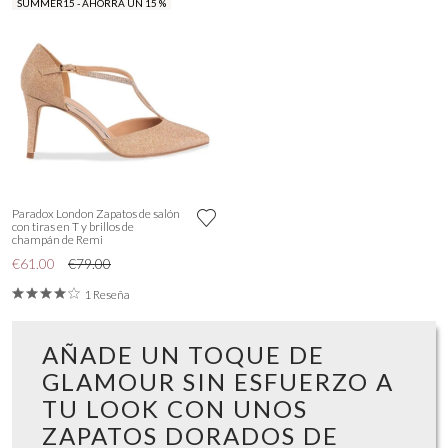
SUMMER15 - AHORRA UN 15 %
Paradox London Zapatos de salón
con tiras en T y brillos de
champán de Remi
€61.00
€79.00
1 Reseña
AÑADE UN TOQUE DE
GLAMOUR SIN ESFUERZO A
TU LOOK CON UNOS
ZAPATOS DORADOS DE