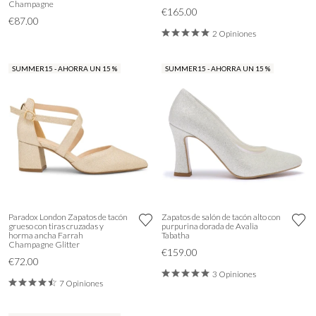
Champagne
€165.00
€87.00
2 Opiniones
SUMMER15 - AHORRA UN 15 %
SUMMER15 - AHORRA UN 15 %
Paradox London Zapatos de tacón
Zapatos de salón de tacón alto con
grueso con tiras cruzadas y
purpurina dorada de Avalia
horma ancha Farrah
Tabatha
Champagne Glitter
€159.00
€72.00
3 Opiniones
7 Opiniones