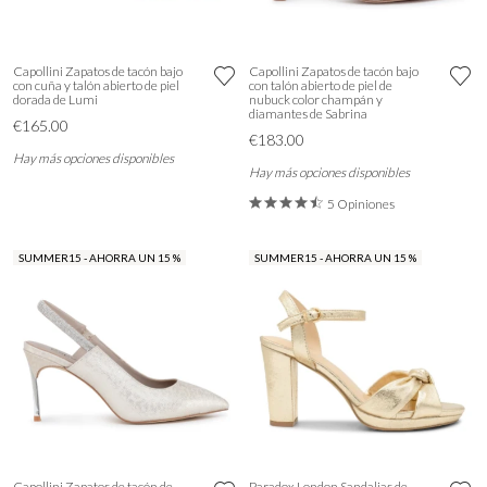
Capollini Zapatos de tacón bajo
Capollini Zapatos de tacón bajo
con cuña y talón abierto de piel
con talón abierto de piel de
dorada de Lumi
nubuck color champán y
diamantes de Sabrina
€165.00
€183.00
Hay más opciones disponibles
Hay más opciones disponibles
5 Opiniones
SUMMER15 - AHORRA UN 15 %
SUMMER15 - AHORRA UN 15 %
Capollini Zapatos de tacón de
Paradox London Sandalias de