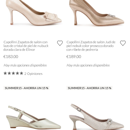
Capollini Zapatos de salón con
Capollini Zapatos de salón Judi de
lazo de cristal de piel de nubuck
piel nobuk color prosecco dorado
dorada clara de Elinor
con ribete de pedrería
€183.00
€189.00
Hay más opciones disponibles
Hay más opciones disponibles
2 Opiniones
SUMMER15 - AHORRA UN 15 %
SUMMER15 - AHORRA UN 15 %