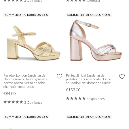
2 Opiniones
1 Reseña
SUMMER15 - AHORRA UN 15 %
SUMMER15 - AHORRA UN 15 %
Paradox London Sandalias de
Perfect Bridal Sandalias de
plataforma con tacón grueso y
plataforma con tacón de bloque
horma ancha Nerita en color
anudado y piel dorada de Birdie
champán metalizado
€153.00
€84.00
5 Opiniones
3 Opiniones
SUMMER15 - AHORRA UN 15 %
SUMMER15 - AHORRA UN 15 %