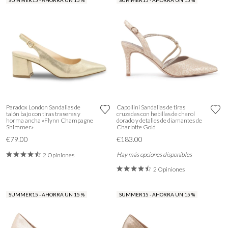
SUMMER15 - AHORRA UN 15 %
SUMMER15 - AHORRA UN 15 %
Paradox London Sandalias de
Capollini Sandalias de tiras
talón bajo con tiras traseras y
cruzadas con hebillas de charol
horma ancha «Flynn Champagne
dorado y detalles de diamantes de
Shimmer»
Charlotte Gold
€79.00
€183.00
Hay más opciones disponibles
2 Opiniones
2 Opiniones
SUMMER15 - AHORRA UN 15 %
SUMMER15 - AHORRA UN 15 %