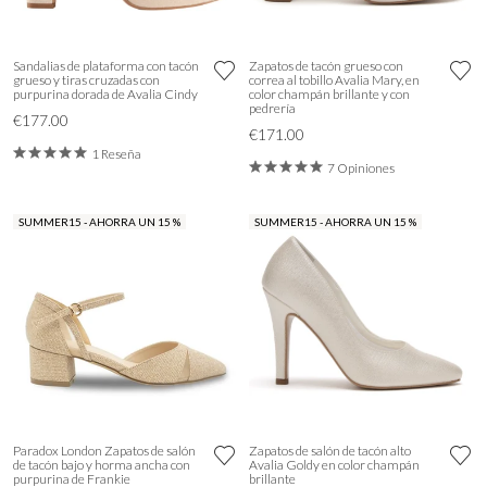
Sandalias de plataforma con tacón
Zapatos de tacón grueso con
grueso y tiras cruzadas con
correa al tobillo Avalia Mary, en
purpurina dorada de Avalia Cindy
color champán brillante y con
pedrería
€177.00
€171.00
1 Reseña
7 Opiniones
SUMMER15 - AHORRA UN 15 %
SUMMER15 - AHORRA UN 15 %
Paradox London Zapatos de salón
Zapatos de salón de tacón alto
de tacón bajo y horma ancha con
Avalia Goldy en color champán
purpurina de Frankie
brillante