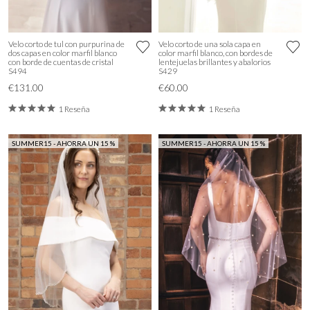
Velo corto de tul con purpurina de
Velo corto de una sola capa en
dos capas en color marfil blanco
color marfil blanco, con bordes de
con borde de cuentas de cristal
lentejuelas brillantes y abalorios
S494
S429
€131.00
€60.00
1 Reseña
1 Reseña
SUMMER15 - AHORRA UN 15 %
SUMMER15 - AHORRA UN 15 %