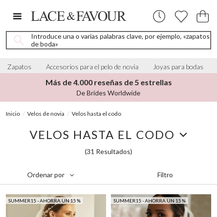
Introduce una o varias palabras clave, por ejemplo, «zapatos
de boda»
Zapatos
Accesorios para el pelo de novia
Joyas para bodas
Más de 4.000 reseñas de 5 estrellas
De Brides Worldwide
Inicio
Velos de novia
Velos hasta el codo
VELOS HASTA EL CODO
(31 Resultados)
Filtro
Ordenar por
SUMMER15 - AHORRA UN 15 %
SUMMER15 - AHORRA UN 15 %