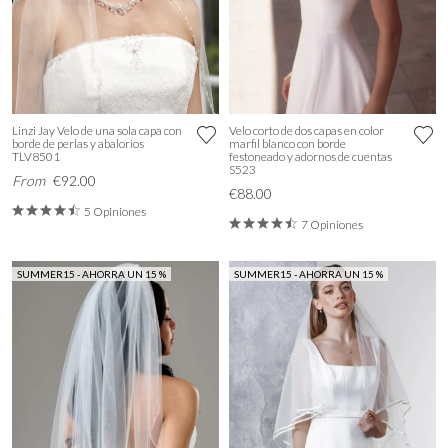
Linzi Jay Velo de una sola capa con
Velo corto de dos capas en color
borde de perlas y abalorios
marfil blanco con borde
TLV8501
festoneado y adornos de cuentas
S523
From
€92.00
€88.00
5 Opiniones
7 Opiniones
SUMMER15 - AHORRA UN 15 %
SUMMER15 - AHORRA UN 15 %