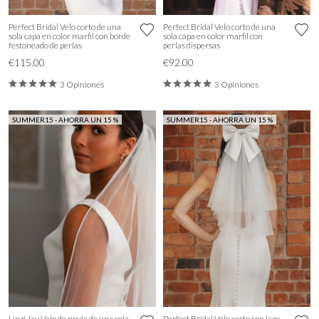
Perfect Bridal Velo corto de una
Perfect Bridal Velo corto de una
sola capa en color marfil con borde
sola capa en color marfil con
festoneado de perlas
perlas dispersas
€115.00
€92.00
3 Opiniones
3 Opiniones
SUMMER15 - AHORRA UN 15 %
SUMMER15 - AHORRA UN 15 %
Linzi Jay Velo de novia de una sola
Perfect Bridal Velo corto con lazo