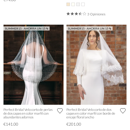
3 Opiniones
SUMMER15 - AHORRA UN 15 %
SUMMER15 - AHORRA UN 15 %
Perfect Bridal Velo corto de perlas
Perfect Bridal Velo corto de dos
de dos capas en color marfil con
capas en color marfil con borde de
abundantes adornos
encaje floral ancho
€141.00
€201.00