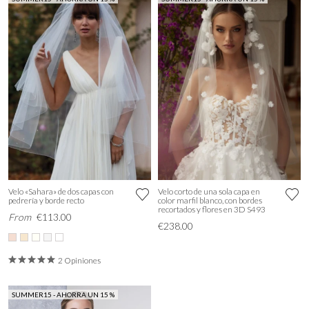
Velo «Sahara» de dos capas con
Velo corto de una sola capa en
pedrería y borde recto
color marfil blanco, con bordes
recortados y flores en 3D S493
From
€113.00
€238.00
2 Opiniones
SUMMER15 - AHORRA UN 15 %