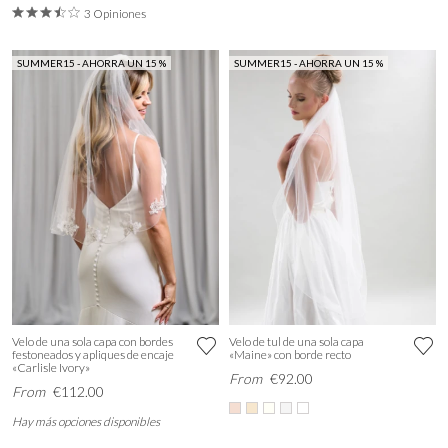
3 Opiniones
SUMMER15 - AHORRA UN 15 %
SUMMER15 - AHORRA UN 15 %
Velo de una sola capa con bordes
Velo de tul de una sola capa
festoneados y apliques de encaje
«Maine» con borde recto
«Carlisle Ivory»
From
€92.00
From
€112.00
Hay más opciones disponibles