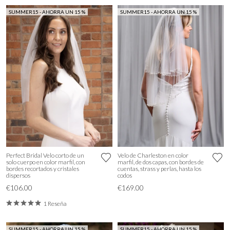
SUMMER15 - AHORRA UN 15 %
SUMMER15 - AHORRA UN 15 %
Perfect Bridal Velo corto de un
Velo de Charleston en color
solo cuerpo en color marfil, con
marfil, de dos capas, con bordes de
bordes recortados y cristales
cuentas, strass y perlas, hasta los
dispersos
codos
€106.00
€169.00
1 Reseña
SUMMER15 - AHORRA UN 15 %
SUMMER15 - AHORRA UN 15 %