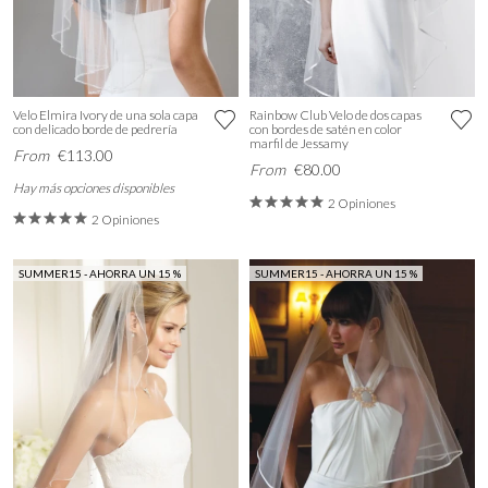
Velo Elmira Ivory de una sola capa
Rainbow Club Velo de dos capas
con delicado borde de pedrería
con bordes de satén en color
marfil de Jessamy
From
€113.00
From
€80.00
Hay más opciones disponibles
2 Opiniones
2 Opiniones
SUMMER15 - AHORRA UN 15 %
SUMMER15 - AHORRA UN 15 %