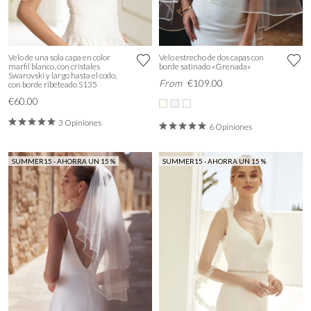
Velo de una sola capa en color
Velo estrecho de dos capas con
marfil blanco, con cristales
borde satinado «Grenada»
Swarovski y largo hasta el codo,
From
€109.00
con borde ribeteado S135
€60.00
3 Opiniones
6 Opiniones
SUMMER15 - AHORRA UN 15 %
SUMMER15 - AHORRA UN 15 %