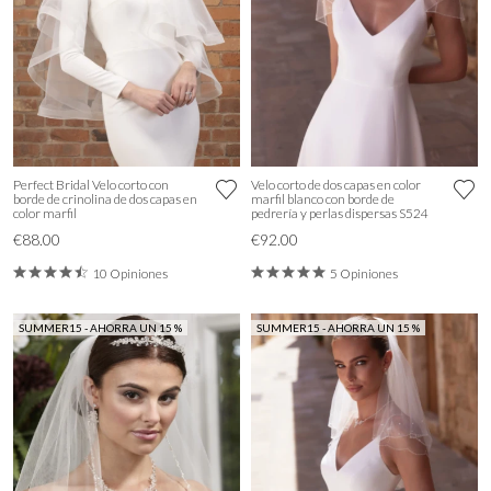
Perfect Bridal Velo corto con
Velo corto de dos capas en color
borde de crinolina de dos capas en
marfil blanco con borde de
color marfil
pedrería y perlas dispersas S524
€88.00
€92.00
10 Opiniones
5 Opiniones
SUMMER15 - AHORRA UN 15 %
SUMMER15 - AHORRA UN 15 %