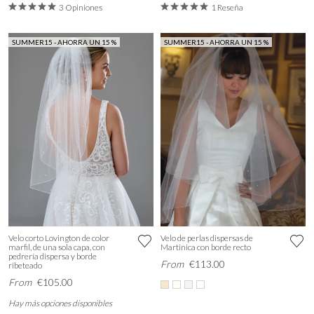
3 Opiniones
1 Reseña
SUMMER15 - AHORRA UN 15 %
SUMMER15 - AHORRA UN 15 %
Velo corto Lovington de color
Velo de perlas dispersas de
marfil, de una sola capa, con
Martinica con borde recto
pedrería dispersa y borde
From
€113.00
ribeteado
From
€105.00
Hay más opciones disponibles