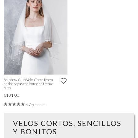
Rainbow Club Velo «Tosca Ivory»
de dos capas con borde de trenza
rusa
€101.00
4 Opiniones
VELOS CORTOS, SENCILLOS
Y BONITOS