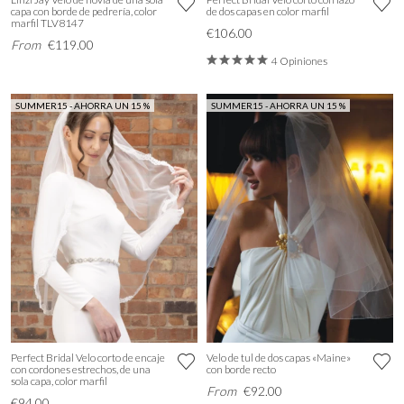
capa con borde de pedrería, color
de dos capas en color marfil
marfil TLV8147
€106.00
From
€119.00
4 Opiniones
SUMMER15 - AHORRA UN 15 %
SUMMER15 - AHORRA UN 15 %
Perfect Bridal Velo corto de encaje
Velo de tul de dos capas «Maine»
con cordones estrechos, de una
con borde recto
sola capa, color marfil
From
€92.00
€94.00