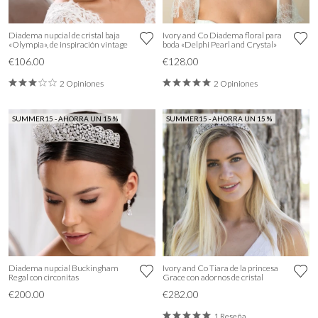
Diadema nupcial de cristal baja
Ivory and Co Diadema floral para
«Olympia», de inspiración vintage
boda «Delphi Pearl and Crystal»
€106.00
€128.00
2 Opiniones
2 Opiniones
SUMMER15 - AHORRA UN 15 %
SUMMER15 - AHORRA UN 15 %
Diadema nupcial Buckingham
Ivory and Co Tiara de la princesa
Regal con circonitas
Grace con adornos de cristal
€200.00
€282.00
1 Reseña