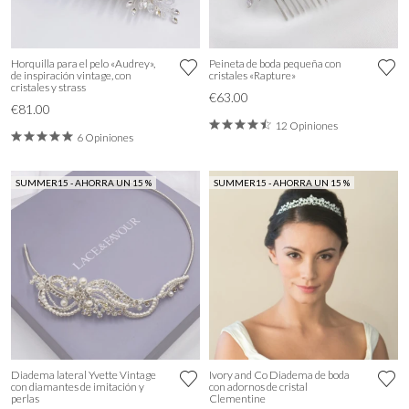
Horquilla para el pelo «Audrey»,
Peineta de boda pequeña con
de inspiración vintage, con
cristales «Rapture»
cristales y strass
€63.00
€81.00
12 Opiniones
6 Opiniones
SUMMER15 - AHORRA UN 15 %
SUMMER15 - AHORRA UN 15 %
Diadema lateral Yvette Vintage
Ivory and Co Diadema de boda
con diamantes de imitación y
con adornos de cristal
perlas
Clementine