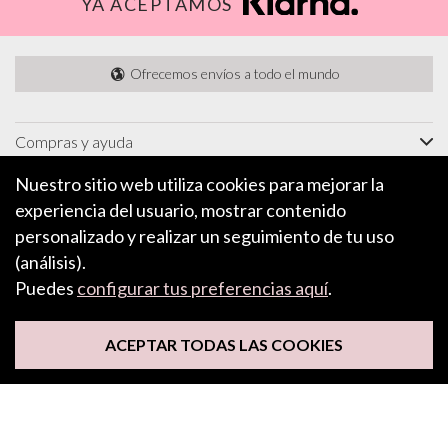
YA ACEPTAMOS
Ofrecemos envíos a todo el mundo
Compras y ayuda
Información
Nuestro sitio web utiliza cookies para mejorar la
experiencia del usuario, mostrar contenido
Características e inspiración
personalizado y realizar un seguimiento de tu uso
Acerca de
(análisis).
Puedes
configurar tus preferencias aquí
.
SUSCRÍBETE A NUESTRO BOLETÍN
ACEPTAR TODAS LAS COOKIES
Síguenos