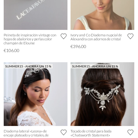
Peineta de inspiración vintage con
Ivory and Co Diadema nupcial de
hojas de abalorios y perlas color
Alexandra con adornos de cristal
champán de Elouise
€396.00
€106.00
SUMMER15 - AHORRA UN 15 %
SUMMER15 - AHORRA UN 15 %
Diadema lateral «Leona» de
Tocado de cristal para boda
encaje plateado y cristales, de
«Chatsworth Statement»