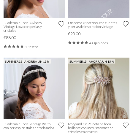
Diadema nupcial «Albany
Diadema «Beatrice» con cuentas
Vintage Low» con perlas y
y perlas de inspiración vintage
cristales
€90.00
€88.00
4 Opiniones
1 Reseña
SUMMER15 - AHORRA UN 15 %
SUMMER15 - AHORRA UN 15 %
Diadema nupcial vintage Rialto
Ivory and Co Peineta de boda
con perlas y cristales entrelazados
brillante con incrustaciones de
cristales en oro rosa