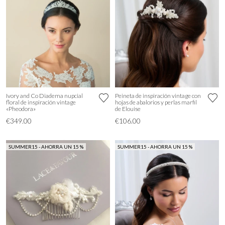
Ivory and Co Diadema nupcial
Peineta de inspiración vintage con
floral de inspiración vintage
hojas de abalorios y perlas marfil
«Pheodora»
de Elouise
€349.00
€106.00
SUMMER15 - AHORRA UN 15 %
SUMMER15 - AHORRA UN 15 %