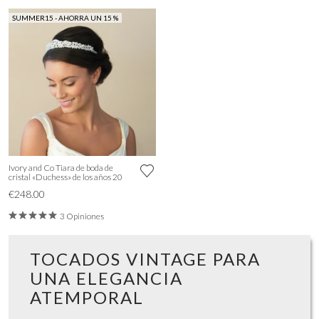
SUMMER15 - AHORRA UN 15 %
Ivory and Co Tiara de boda de
cristal «Duchess» de los años 20
€248.00
3 Opiniones
TOCADOS VINTAGE PARA
UNA ELEGANCIA
ATEMPORAL