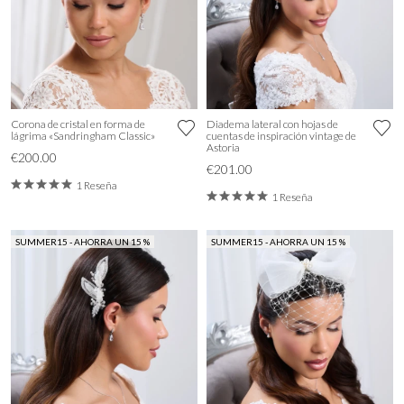
Corona de cristal en forma de
Diadema lateral con hojas de
lágrima «Sandringham Classic»
cuentas de inspiración vintage de
Astoria
€200.00
€201.00
1 Reseña
1 Reseña
SUMMER15 - AHORRA UN 15 %
SUMMER15 - AHORRA UN 15 %