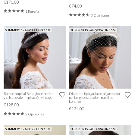
€171.00
€74.00
1 Reseña
3 Opiniones
SUMMER15 - AHORRA UN 15 %
SUMMER15 - AHORRA UN 15 %
Tocado nupcial Bellagio de perlas
Diadema tipo jaula de pájaros con
y cristales de inspiración vintage
perlas gruesas color marfil de
Londres
€128.00
€124.00
2 Opiniones
SUMMER15 - AHORRA UN 15 %
SUMMER15 - AHORRA UN 15 %