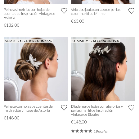
Peine asimétrico con hojas de
Velo tipo jaula con lazo de perlas
cuentas de inspiración vintage de
color marfil de Minnie
Astoria
€63.00
€132.00
SUMMER15 - AHORRA UN 15 %
SUMMER15 - AHORRA UN 15 %
Peineta con hojas de cuentas de
Diadema de hojas con abalorios y
inspiración vintage de Astoria
perlas marfil de inspiración
vintage de Elouise
€148.00
€148.00
1 Reseña