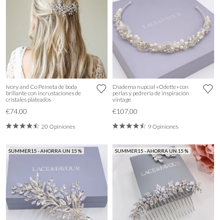
Ivory and Co Peineta de boda
Diadema nupcial «Odette» con
brillante con incrustaciones de
perlas y pedrería de inspiración
cristales plateados
vintage
€74.00
€107.00
20 Opiniones
9 Opiniones
SUMMER15 - AHORRA UN 15 %
SUMMER15 - AHORRA UN 15 %