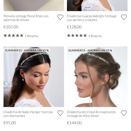
Peineta vintage floral Elsie con
Diadema nupcial Adelphi Vintage
adornos de strass
con perlas y cristales
€102.00
€128.00
1 Reseña
1 Reseña
SUMMER15 - AHORRA UN 15 %
SUMMER15 - AHORRA UN 15 %
Diadema de boda Harper Narrow
Diadema de cristal de inspiración
con diamantes
vintage de Alice Silver
€95.00
€144.00