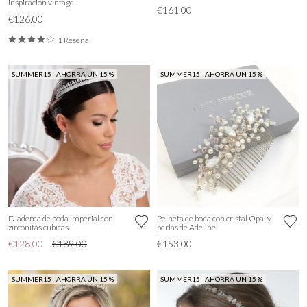
inspiración vintage
€161.00
€126.00
1 Reseña
SUMMER15 - AHORRA UN 15 %
SUMMER15 - AHORRA UN 15 %
Diadema de boda imperial con
Peineta de boda con cristal Opal y
zirconitas cúbicas
perlas de Adeline
€128.00
€189.00
€153.00
SUMMER15 - AHORRA UN 15 %
SUMMER15 - AHORRA UN 15 %