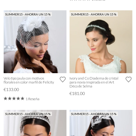
SUMMER15 - AHORRA UN 15 %
SUMMER15 - AHORRA UN 15 %
Velo tipo jaula con motivos
Ivory and Co Diadema de cristal
florales en color marfil de Felicity
para novia inspirada en el Art
Déco de Selma
€133.00
€181.00
1 Reseña
SUMMER15 - AHORRA UN 15 %
SUMMER15 - AHORRA UN 15 %