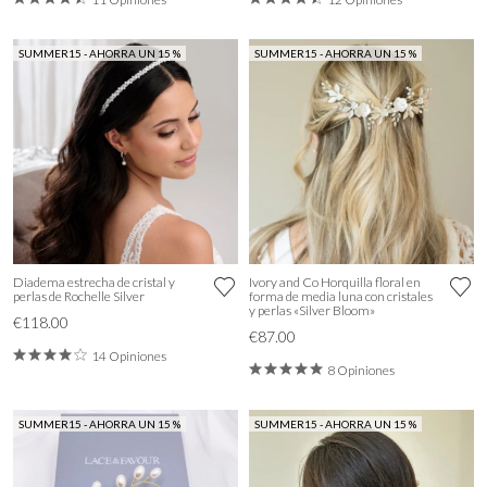
SUMMER15 - AHORRA UN 15 %
SUMMER15 - AHORRA UN 15 %
Diadema estrecha de cristal y
Ivory and Co Horquilla floral en
perlas de Rochelle Silver
forma de media luna con cristales
y perlas «Silver Bloom»
€118.00
€87.00
14 Opiniones
8 Opiniones
SUMMER15 - AHORRA UN 15 %
SUMMER15 - AHORRA UN 15 %