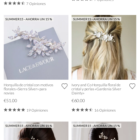
7 Opiniones
SUMMER15 - AHORRA UN 15 %
SUMMER15 - AHORRA UN 15 %
Horquilla de cristal con motivos
Ivory and Co Horquilla floral de
florales «Sierra Silver» para
cristal y perlas «Gardenia Silver
novias
Dainty»
€51.00
€60.00
19 Opiniones
16 Opiniones
SUMMER15 - AHORRA UN 15 %
SUMMER15 - AHORRA UN 15 %