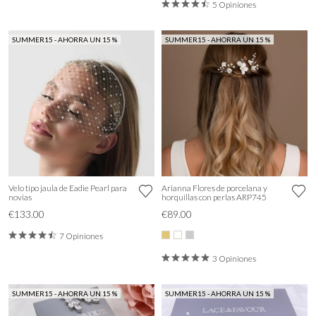
5 Opiniones
SUMMER15 - AHORRA UN 15 %
SUMMER15 - AHORRA UN 15 %
Velo tipo jaula de Eadie Pearl para
Arianna Flores de porcelana y
novias
horquillas con perlas ARP745
€133.00
€89.00
7 Opiniones
3 Opiniones
SUMMER15 - AHORRA UN 15 %
SUMMER15 - AHORRA UN 15 %