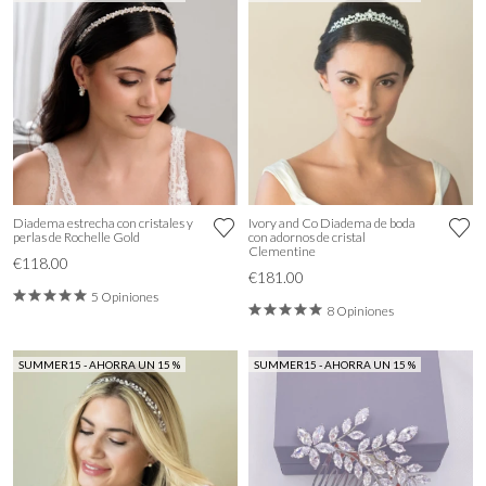
Diadema estrecha con cristales y
Ivory and Co Diadema de boda
perlas de Rochelle Gold
con adornos de cristal
Clementine
€118.00
€181.00
5 Opiniones
8 Opiniones
SUMMER15 - AHORRA UN 15 %
SUMMER15 - AHORRA UN 15 %