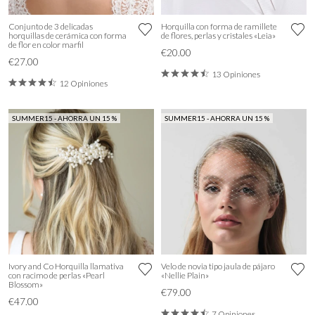
Conjunto de 3 delicadas
Horquilla con forma de ramillete
horquillas de cerámica con forma
de flores, perlas y cristales «Leia»
de flor en color marfil
€20.00
€27.00
13 Opiniones
12 Opiniones
SUMMER15 - AHORRA UN 15 %
SUMMER15 - AHORRA UN 15 %
Ivory and Co Horquilla llamativa
Velo de novia tipo jaula de pájaro
con racimo de perlas «Pearl
«Nellie Plain»
Blossom»
€79.00
€47.00
7 Opiniones