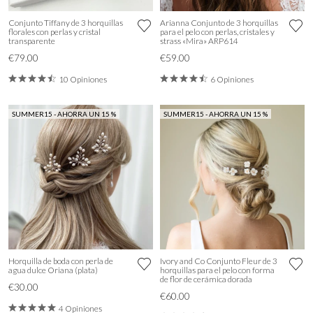
Conjunto Tiffany de 3 horquillas
Arianna Conjunto de 3 horquillas
florales con perlas y cristal
para el pelo con perlas, cristales y
transparente
strass «Mira» ARP614
€79.00
€59.00
10 Opiniones
6 Opiniones
SUMMER15 - AHORRA UN 15 %
SUMMER15 - AHORRA UN 15 %
Horquilla de boda con perla de
Ivory and Co Conjunto Fleur de 3
agua dulce Oriana (plata)
horquillas para el pelo con forma
de flor de cerámica dorada
€30.00
€60.00
4 Opiniones