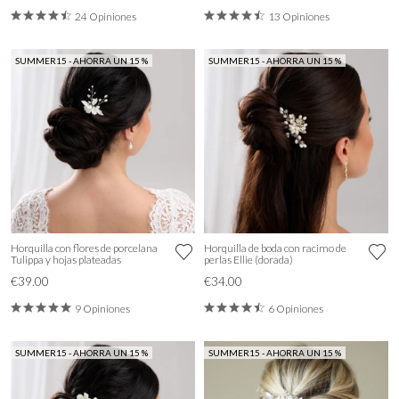
24 Opiniones
13 Opiniones
SUMMER15 - AHORRA UN 15 %
SUMMER15 - AHORRA UN 15 %
Horquilla con flores de porcelana
Horquilla de boda con racimo de
Tulippa y hojas plateadas
perlas Ellie (dorada)
€39.00
€34.00
9 Opiniones
6 Opiniones
SUMMER15 - AHORRA UN 15 %
SUMMER15 - AHORRA UN 15 %