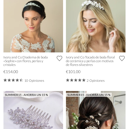
Ivory and Co Diadema de boda
Ivory and Co Tocado de boda floral
«Sophie» con flores, perlas y
de cerámica y perlas con motivos
cristales
de flores silvestres
€154.00
€101.00
10 Opiniones
2 Opiniones
SUMMER15 - AHORRA UN 15 %
SUMMER15 - AHORRA UN 15 %