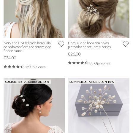
Ivory and Co Delicada horquilla
Horquilla de boda con hojas
de boda con flores de cerámic de
plateadas de octubre y perlas
flor de saúco
€26.00
€34.00
33 Opiniones
12 Opiniones
SUMMER15 - AHORRA UN 15 %
SUMMER15 - AHORRA UN 15 %