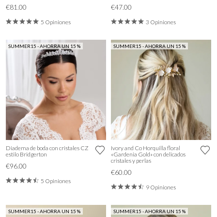
€81.00
€47.00
5 Opiniones
3 Opiniones
SUMMER15 - AHORRA UN 15 %
SUMMER15 - AHORRA UN 15 %
Diadema de boda con cristales CZ
Ivory and Co Horquilla floral
estilo Bridgerton
«Gardenia Gold» con delicados
cristales y perlas
€96.00
€60.00
5 Opiniones
9 Opiniones
SUMMER15 - AHORRA UN 15 %
SUMMER15 - AHORRA UN 15 %