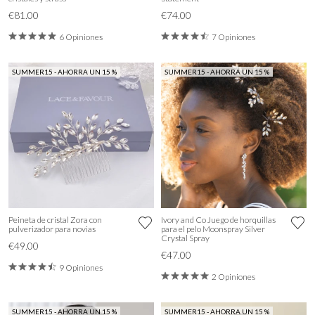
€81.00
€74.00
6 Opiniones
7 Opiniones
SUMMER15 - AHORRA UN 15 %
SUMMER15 - AHORRA UN 15 %
Peineta de cristal Zora con
Ivory and Co Juego de horquillas
pulverizador para novias
para el pelo Moonspray Silver
Crystal Spray
€49.00
€47.00
9 Opiniones
2 Opiniones
SUMMER15 - AHORRA UN 15 %
SUMMER15 - AHORRA UN 15 %