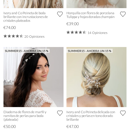
Ivory and Co Peineta de boda
Horquilla con flores de porcelana
brillante con incrustaciones de
Tulippa y hojas doradas champán
cristales plateados
€39.00
€74.00
14 Opiniones
20 Opiniones
SUMMER15 - AHORRA UN 15 %
SUMMER15 - AHORRA UN 15 %
Diadema de flores de marfil y
Ivory and Co Peineta delicada con
ramitas de perlas para boda
cristales y perlas en tono dorado
(plateada)
brillante
€50.00
€47.00