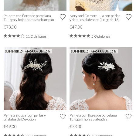
Peineta con flores de porcelana
Ivory and Co Horquilla con perlas
Tulippa y hojas doradas champán
y detalles plateados (juego de 18)
€73.00
€47.00
11 Opiniones
5 Opiniones
SUMMER15 - AHORRA UN 15 %
SUMMER15 - AHORRA UN 15 %
Peineta nupcial con perlas y
Peineta con flores de porcelana
cristales de Devotion
Tulippa y hojas plateadas
€49.00
€73.00
11 Opiniones
12 Opiniones