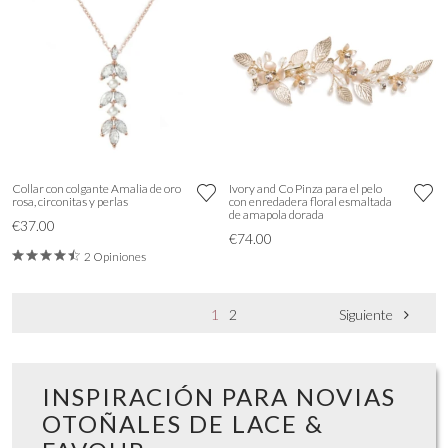
Collar con colgante Amalia de oro
Ivory and Co Pinza para el pelo
rosa, circonitas y perlas
con enredadera floral esmaltada
de amapola dorada
€37.00
€74.00
2 Opiniones
1
2
Siguiente
INSPIRACIÓN PARA NOVIAS
OTOÑALES DE LACE &