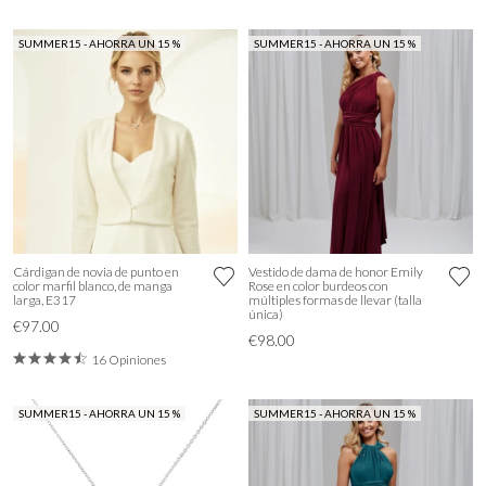
SUMMER15 - AHORRA UN 15 %
SUMMER15 - AHORRA UN 15 %
Cárdigan de novia de punto en
Vestido de dama de honor Emily
color marfil blanco, de manga
Rose en color burdeos con
larga, E317
múltiples formas de llevar (talla
única)
€97.00
€98.00
16 Opiniones
SUMMER15 - AHORRA UN 15 %
SUMMER15 - AHORRA UN 15 %