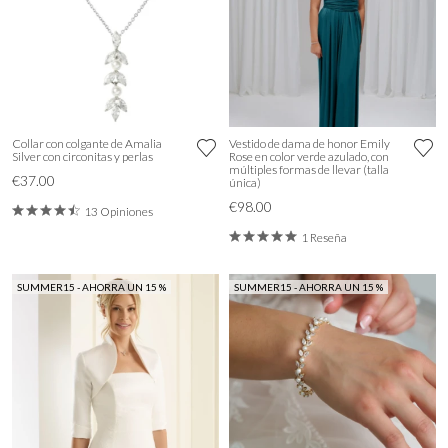
Collar con colgante de Amalia
Vestido de dama de honor Emily
Silver con circonitas y perlas
Rose en color verde azulado, con
múltiples formas de llevar (talla
€37.00
única)
€98.00
13 Opiniones
1 Reseña
SUMMER15 - AHORRA UN 15 %
SUMMER15 - AHORRA UN 15 %