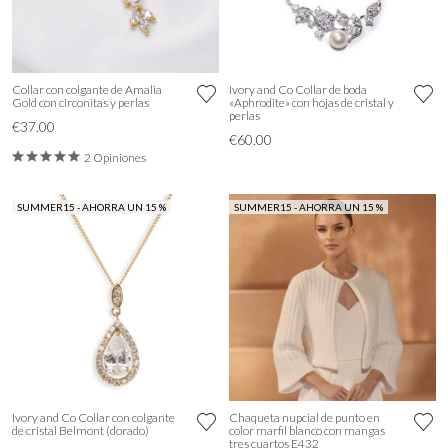
Collar con colgante de Amalia
Ivory and Co Collar de boda
Gold con circonitas y perlas
«Aphrodite» con hojas de cristal y
perlas
€37.00
€60.00
2 Opiniones
SUMMER15 - AHORRA UN 15 %
SUMMER15 - AHORRA UN 15 %
Ivory and Co Collar con colgante
Chaqueta nupcial de punto en
de cristal Belmont (dorado)
color marfil blanco con mangas
tres cuartos E432