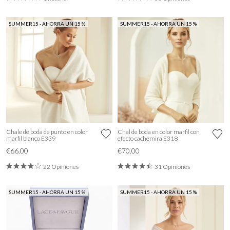
SUMMER15 - AHORRA UN 15 %
SUMMER15 - AHORRA UN 15 %
Chale de boda de punto en color
Chal de boda en color marfil con
marfil blanco E339
efecto cachemira E318
€66.00
€70.00
22 Opiniones
31 Opiniones
SUMMER15 - AHORRA UN 15 %
SUMMER15 - AHORRA UN 15 %