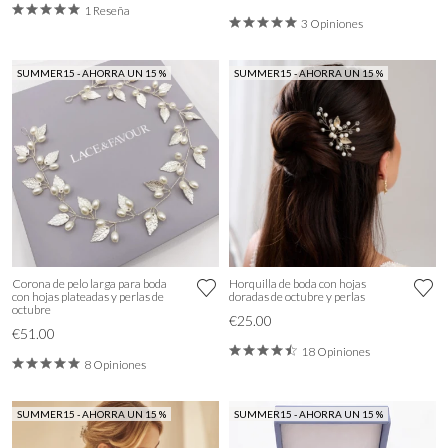
1 Reseña
3 Opiniones
SUMMER15 - AHORRA UN 15 %
SUMMER15 - AHORRA UN 15 %
Corona de pelo larga para boda
Horquilla de boda con hojas
con hojas plateadas y perlas de
doradas de octubre y perlas
octubre
€25.00
€51.00
18 Opiniones
8 Opiniones
SUMMER15 - AHORRA UN 15 %
SUMMER15 - AHORRA UN 15 %