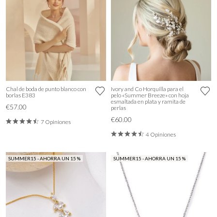
Chal de boda de punto blanco con
Ivory and Co Horquilla para el
borlas E383
pelo «Summer Breeze» con hoja
esmaltada en plata y ramita de
€57.00
perlas
€60.00
7 Opiniones
4 Opiniones
SUMMER15 - AHORRA UN 15 %
SUMMER15 - AHORRA UN 15 %