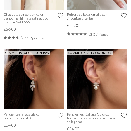
Chaqueta de novia en color
Pulsera de boda Amalia con
blanco marfil mate satinado con
zirconitas y perlas
mangas 3/4 E55S
€54.00
€56.00
13 Opiniones
11 Opiniones
SUMMER15 - AHORRA UN 15 %
SUMMER15 - AHORRA UN 15 %
Pendientes largos Lila con
Pendientes «Sahara Gold» con
circonitas (dorado)
hojas de cristal y perlas en forma
de lágrima
€34.00
€34.00