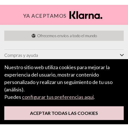
YA ACEPTAMOS
Ofrecemos envíos a todo el mundo
Compras y ayuda
Información
Nuestro sitio web utiliza cookies para mejorar la
experiencia del usuario, mostrar contenido
Características e inspiración
personalizado y realizar un seguimiento de tu uso
Acerca de
(análisis).
Puedes
configurar tus preferencias aquí
.
SUSCRÍBETE A NUESTRO BOLETÍN
ACEPTAR TODAS LAS COOKIES