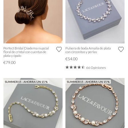
Perfect Bridal Diadema nupcial
Pulsera de boda Amalia de plata
floral de cristal con cuentas de
con circonitas y perlas
plata y ópalo
€54.00
€79.00
66 Opiniones
SUMMER15 - AHORRA UN 15 %
SUMMER15 - AHORRA UN 15 %