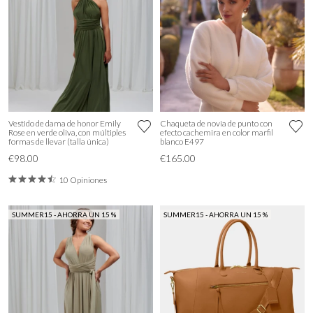
Vestido de dama de honor Emily
Chaqueta de novia de punto con
Rose en verde oliva, con múltiples
efecto cachemira en color marfil
formas de llevar (talla única)
blanco E497
€98.00
€165.00
10 Opiniones
SUMMER15 - AHORRA UN 15 %
SUMMER15 - AHORRA UN 15 %