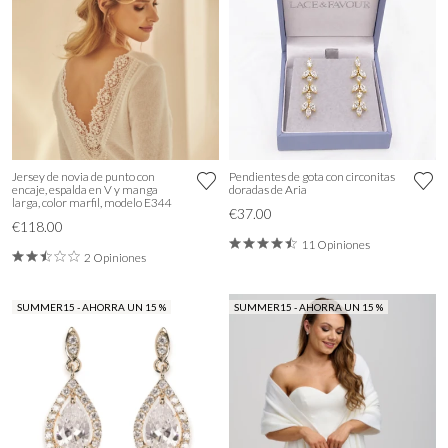
Jersey de novia de punto con
Pendientes de gota con circonitas
encaje, espalda en V y manga
doradas de Aria
larga, color marfil, modelo E344
€37.00
€118.00
11 Opiniones
2 Opiniones
SUMMER15 - AHORRA UN 15 %
SUMMER15 - AHORRA UN 15 %