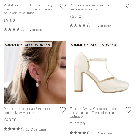
Vestido de dama de honor Emily
Pendientes de Amalia con
Rose Rust con múltiples formas
zirconitas y perlas
de llevar (talla única)
€37.00
€98.00
20 Opiniones
5 Opiniones
SUMMER15 - AHORRA UN 15 %
SUMMER15 - AHORRA UN 15 %
Pendientes de boda «Elegance»
Zapatos Avalia Coco con tacón
con cristales y perlas (dorado)
alto y barra en T, en color marfil
satinado
€43.00
€159.00
15 Opiniones
33 Opiniones