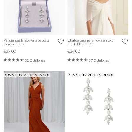
Pendientes largos Aria de plata
Chal de gasa para novia en color
con circonitas
marfil blanco E13
€37.00
€34.00
32 Opiniones
37 Opiniones
SUMMER15 - AHORRA UN 15 %
SUMMER15 - AHORRA UN 15 %