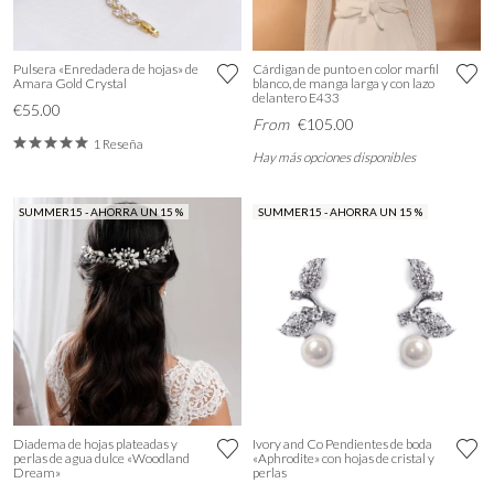
Pulsera «Enredadera de hojas» de
Cárdigan de punto en color marfil
Amara Gold Crystal
blanco, de manga larga y con lazo
delantero E433
€55.00
From
€105.00
1 Reseña
Hay más opciones disponibles
SUMMER15 - AHORRA UN 15 %
SUMMER15 - AHORRA UN 15 %
Diadema de hojas plateadas y
Ivory and Co Pendientes de boda
perlas de agua dulce «Woodland
«Aphrodite» con hojas de cristal y
Dream»
perlas