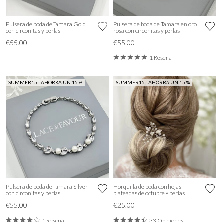
Pulsera de boda de Tamara Gold
Pulsera de boda de Tamara en oro
con circonitas y perlas
rosa con circonitas y perlas
€55.00
€55.00
1 Reseña
SUMMER15 - AHORRA UN 15 %
SUMMER15 - AHORRA UN 15 %
Pulsera de boda de Tamara Silver
Horquilla de boda con hojas
con circonitas y perlas
plateadas de octubre y perlas
€55.00
€25.00
1 Reseña
33 Opiniones