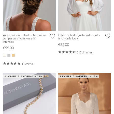
Arianna Conjunto de 3 horquillas
Estola de boda ajustada de punto
con perlas y hojas Aurelia
fino Maria Ivory
ARP635
€82.00
€55.00
5 Opiniones
1 Reseña
SUMMER15 - AHORRA UN 15 %
SUMMER15 - AHORRA UN 15 %