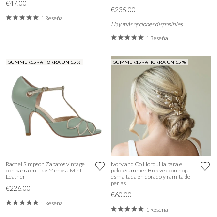
€47.00
€235.00
1 Reseña
Hay más opciones disponibles
1 Reseña
SUMMER15 - AHORRA UN 15 %
SUMMER15 - AHORRA UN 15 %
Rachel Simpson Zapatos vintage
Ivory and Co Horquilla para el
con barra en T de Mimosa Mint
pelo «Summer Breeze» con hoja
Leather
esmaltada en dorado y ramita de
perlas
€226.00
€60.00
1 Reseña
1 Reseña