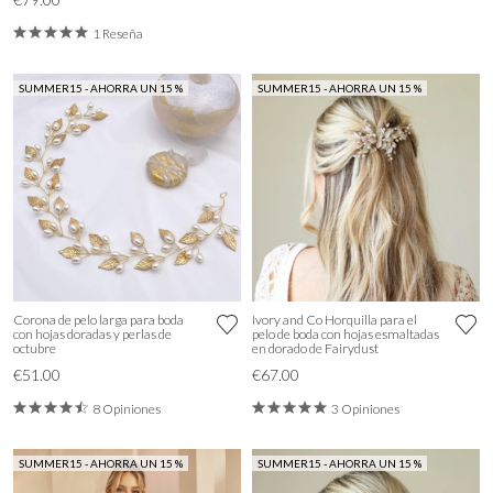
1 Reseña
SUMMER15 - AHORRA UN 15 %
SUMMER15 - AHORRA UN 15 %
Corona de pelo larga para boda
Ivory and Co Horquilla para el
con hojas doradas y perlas de
pelo de boda con hojas esmaltadas
octubre
en dorado de Fairydust
€51.00
€67.00
8 Opiniones
3 Opiniones
SUMMER15 - AHORRA UN 15 %
SUMMER15 - AHORRA UN 15 %