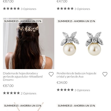
€87.00
€47.00
3 Opiniones
3 Opiniones
SUMMER15 - AHORRA UN 15 %
SUMMER15 - AHORRA UN 15 %
Diadema de hojas doradas y
Pendientes de boda con hojas de
perlas de agua dulce «Woodland
cristal y perlas de Ava
Dream»
€34.00
€87.00
3 Opiniones
2 Opiniones
SUMMER15 - AHORRA UN 15 %
SUMMER15 - AHORRA UN 15 %