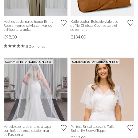
Vestido de dama de honor Emily
Katie Loxton Bolso de viaje tipo
Rose en verde salvia, con varios
duffle Chelsea Cognac para el fin
estilos (talla única)
de semana
€98.00
€134.00
8 Opiniones
SUMMER15 - AHORRA UN 15 %
SUMMER15 - AHORRA UN 15 %
Velo de capilla de una sola capa
Perfect Bridal Lace and Tulle
con hojas de encaje, color marfil,
Butterfly Sleeve Topper
de Pasadena
€213.00