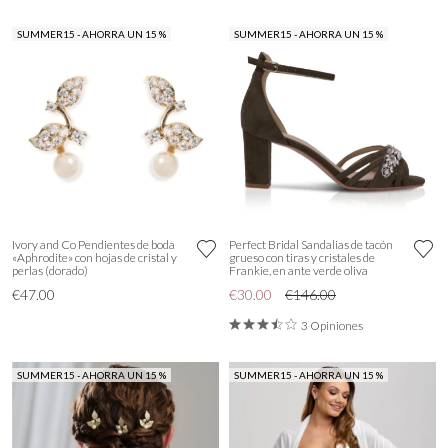
SUMMER15 - AHORRA UN 15 %
SUMMER15 - AHORRA UN 15 %
Ivory and Co Pendientes de boda
Perfect Bridal Sandalias de tacón
«Aphrodite» con hojas de cristal y
grueso con tiras y cristales de
perlas (dorado)
Frankie, en ante verde oliva
€47.00
€30.00
€146.00
3 Opiniones
SUMMER15 - AHORRA UN 15 %
SUMMER15 - AHORRA UN 15 %