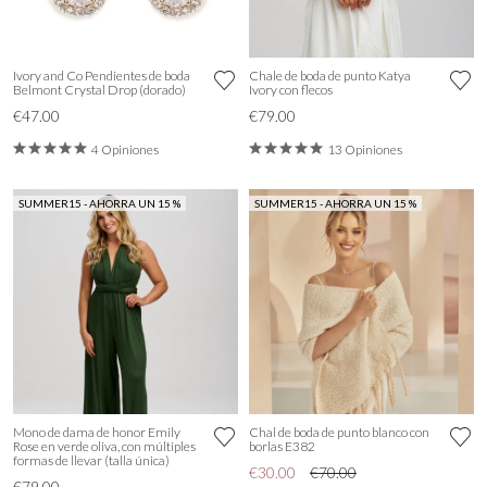
Ivory and Co Pendientes de boda
Chale de boda de punto Katya
Belmont Crystal Drop (dorado)
Ivory con flecos
€47.00
€79.00
4 Opiniones
13 Opiniones
SUMMER15 - AHORRA UN 15 %
SUMMER15 - AHORRA UN 15 %
Mono de dama de honor Emily
Chal de boda de punto blanco con
Rose en verde oliva, con múltiples
borlas E382
formas de llevar (talla única)
€30.00
€70.00
€79.00