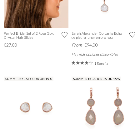
Perfect Bridal Set of 2 Rose Gold
Sarah Alexander Colgante Echo
Crystal Hair Slides
de piedra lunar en oro rosa
€27.00
From
€94.00
Hay más opciones disponibles
1 Reseña
SUMMER15 - AHORRA UN 15 %
SUMMER15 - AHORRA UN 15 %