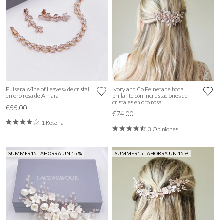
Pulsera «Vine of Leaves» de cristal
Ivory and Co Peineta de boda
en oro rosa de Amara
brillante con incrustaciones de
cristales en oro rosa
€55.00
€74.00
1 Reseña
3 Opiniones
SUMMER15 - AHORRA UN 15 %
SUMMER15 - AHORRA UN 15 %