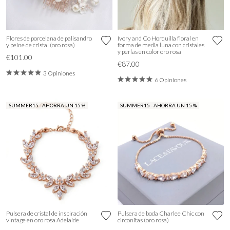
Flores de porcelana de palisandro
Ivory and Co Horquilla floral en
y peine de cristal (oro rosa)
forma de media luna con cristales
y perlas en color oro rosa
€101.00
€87.00
3 Opiniones
6 Opiniones
SUMMER15 - AHORRA UN 15 %
SUMMER15 - AHORRA UN 15 %
Pulsera de cristal de inspiración
Pulsera de boda Charlee Chic con
vintage en oro rosa Adelaide
circonitas (oro rosa)