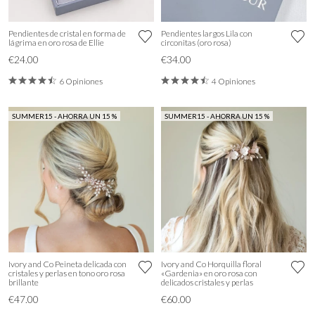
Pendientes de cristal en forma de
Pendientes largos Lila con
lágrima en oro rosa de Ellie
circonitas (oro rosa)
€24.00
€34.00
6 Opiniones
4 Opiniones
SUMMER15 - AHORRA UN 15 %
SUMMER15 - AHORRA UN 15 %
Ivory and Co Peineta delicada con
Ivory and Co Horquilla floral
cristales y perlas en tono oro rosa
«Gardenia» en oro rosa con
brillante
delicados cristales y perlas
€47.00
€60.00