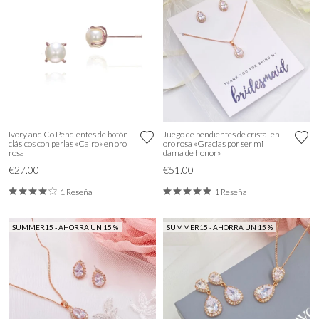
Ivory and Co Pendientes de botón
Juego de pendientes de cristal en
clásicos con perlas «Cairo» en oro
oro rosa «Gracias por ser mi
rosa
dama de honor»
€27.00
€51.00
1 Reseña
1 Reseña
SUMMER15 - AHORRA UN 15 %
SUMMER15 - AHORRA UN 15 %