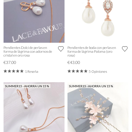
Pendientes Dolci de perlas en
Pendientes de boda con perlas en
forma de lágrima con adornos de
forma de lágrima Paloma (oro
cristal en oro rosa
rosa)
€37.00
€43.00
1 Reseña
5 Opiniones
SUMMER15 - AHORRA UN 15 %
SUMMER15 - AHORRA UN 15 %