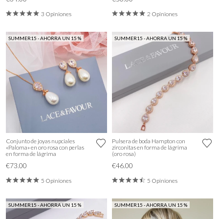
3 Opiniones
2 Opiniones
SUMMER15 - AHORRA UN 15 %
SUMMER15 - AHORRA UN 15 %
Conjunto de joyas nupciales
Pulsera de boda Hampton con
«Paloma» en oro rosa con perlas
zirconitas en forma de lágrima
en forma de lágrima
(oro rosa)
€73.00
€46.00
5 Opiniones
5 Opiniones
SUMMER15 - AHORRA UN 15 %
SUMMER15 - AHORRA UN 15 %