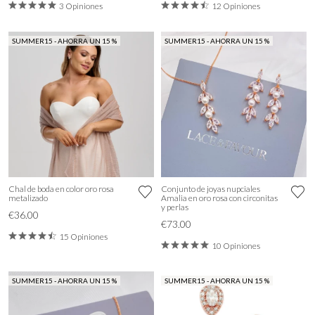
3 Opiniones
12 Opiniones
SUMMER15 - AHORRA UN 15 %
SUMMER15 - AHORRA UN 15 %
Chal de boda en color oro rosa
Conjunto de joyas nupciales
metalizado
Amalia en oro rosa con circonitas
y perlas
€36.00
€73.00
15 Opiniones
10 Opiniones
SUMMER15 - AHORRA UN 15 %
SUMMER15 - AHORRA UN 15 %