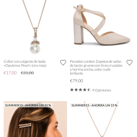
Collar con colgante de boda
Paradox London Zapatos de salón
«Opulence Pearl» (oro rosa)
de tacón grueso con tiras cruzadas
y horma ancha, color nude
€17.00
€31.00
brillante
€79.00
9 Opiniones
SUMMER15 - AHORRA UN 15 %
SUMMER15 - AHORRA UN 15 %