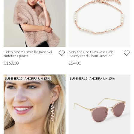
Helen Moore Estola larga de piel
Ivory and Co St Ives Rose Gold
sintética Quartz
Dainty Pearl Chain Bracelet
€160.00
€54.00
SUMMER15 - AHORRA UN 15 %
SUMMER15 - AHORRA UN 15 %