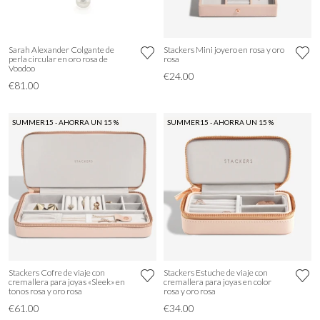
Sarah Alexander Colgante de
Stackers Mini joyero en rosa y oro
perla circular en oro rosa de
rosa
Voodoo
€24.00
€81.00
SUMMER15 - AHORRA UN 15 %
SUMMER15 - AHORRA UN 15 %
Stackers Cofre de viaje con
Stackers Estuche de viaje con
cremallera para joyas «Sleek» en
cremallera para joyas en color
tonos rosa y oro rosa
rosa y oro rosa
€61.00
€34.00