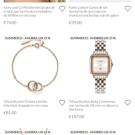
Ivory and Co Pendientes largos de
Katie Loxton Gafas de sol
cristal con forma de enredadera
Santorini de oro rosa con
de Willow en oro rosa
montura ancha tipo «ojo de gato»
€74.00
€39.00
SUMMER15 - AHORRA UN 15 %
SUMMER15 - AHORRA UN 15 %
Olivia Burton Pulsera Amity
Olivia Burton Reloj Grosvenor
Interlock chapada en oro rosa
con correa de 28 mm en blanco y
dos tonos
€81.00
€187.00
SUMMER15 - AHORRA UN 15 %
SUMMER15 - AHORRA UN 15 %