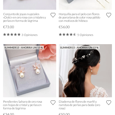
Conjunto de joyas nupciales
Horquilla para el pelo con flores
«Dolci» en oro rosa con cristales y
de porcelana de color rosa pálido
perlas en forma de lágrima
con motivos de hibisco
€73.00
€56.00
3 Opiniones
5 Opiniones
SUMMER15 - AHORRA UN 15 %
SUMMER15 - AHORRA UN 15 %
Pendientes Sahara de oro rosa
Diadema de flores de marfil y
con hojas de cristal y perlas en
ramitas de perlas para boda (oro
forma de lágrima
rosa)
€34.00
€50.00