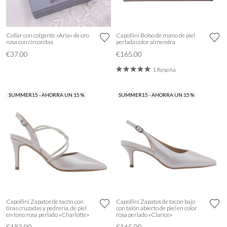
Collar con colgante «Aria» de oro
Capollini Bolso de mano de piel
rosa con circonitas
perlada color almendra
€37.00
€165.00
1 Reseña
SUMMER15 - AHORRA UN 15 %
SUMMER15 - AHORRA UN 15 %
Capollini Zapatos de tacón con
Capollini Zapatos de tacón bajo
tiras cruzadas y pedrería, de piel
con talón abierto de piel en color
en tono rosa perlado «Charlotte»
rosa perlado «Clarice»
€183.00
€165.00