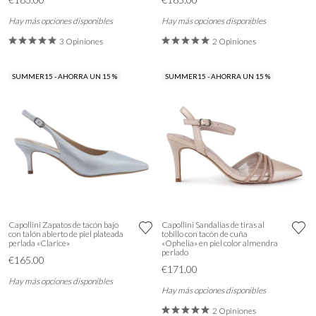
Hay más opciones disponibles
Hay más opciones disponibles
3 Opiniones
2 Opiniones
SUMMER15 - AHORRA UN 15 %
SUMMER15 - AHORRA UN 15 %
Capollini Zapatos de tacón bajo
Capollini Sandalias de tiras al
con talón abierto de piel plateada
tobillo con tacón de cuña
perlada «Clarice»
«Ophelia» en piel color almendra
perlado
€165.00
€171.00
Hay más opciones disponibles
Hay más opciones disponibles
2 Opiniones