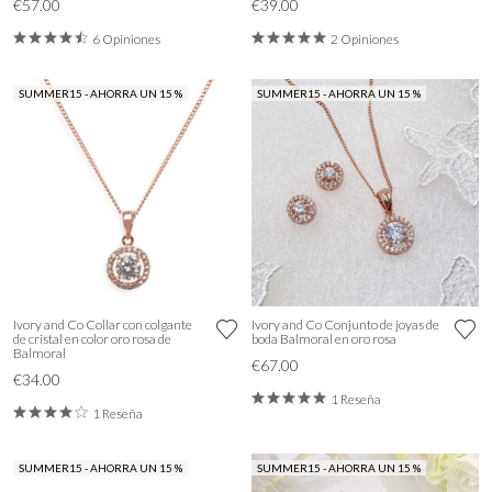
€57.00
€39.00
6 Opiniones
2 Opiniones
SUMMER15 - AHORRA UN 15 %
SUMMER15 - AHORRA UN 15 %
Ivory and Co Collar con colgante
Ivory and Co Conjunto de joyas de
de cristal en color oro rosa de
boda Balmoral en oro rosa
Balmoral
€67.00
€34.00
1 Reseña
1 Reseña
SUMMER15 - AHORRA UN 15 %
SUMMER15 - AHORRA UN 15 %