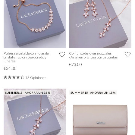
Pulsera ajustable con hojas de
Conjunto de joyas nupciales
cristal en color rosa dorado y
«Aria» en oro rosa con circonitas
lunares
€73.00
€34.00
13 Opiniones
SUMMER15 - AHORRA UN 15 %
SUMMER15 - AHORRA UN 15 %