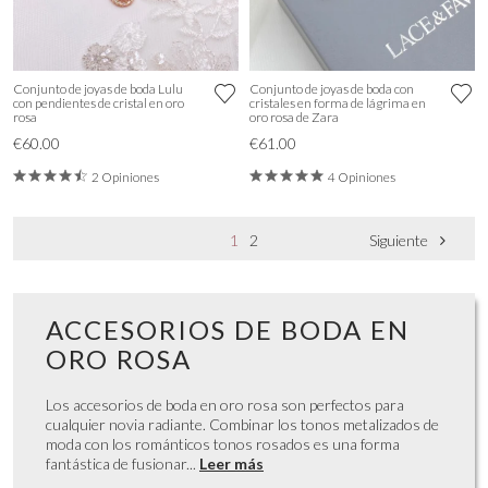
Conjunto de joyas de boda Lulu
Conjunto de joyas de boda con
con pendientes de cristal en oro
cristales en forma de lágrima en
rosa
oro rosa de Zara
€60.00
€61.00
2 Opiniones
4 Opiniones
1
2
Siguiente
ACCESORIOS DE BODA EN
ORO ROSA
Los accesorios de boda en oro rosa son perfectos para
cualquier novia radiante. Combinar los tonos metalizados de
moda con los románticos tonos rosados es una forma
fantástica de fusionar...
Leer más