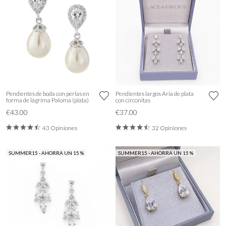
Pendientes de boda con perlas en
Pendientes largos Aria de plata
forma de lágrima Paloma (plata)
con circonitas
€43.00
€37.00
43 Opiniones
32 Opiniones
SUMMER15 - AHORRA UN 15 %
SUMMER15 - AHORRA UN 15 %