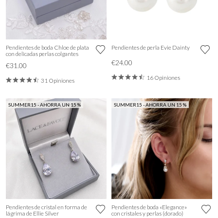
Pendientes de boda Chloe de plata
Pendientes de perla Evie Dainty
con delicadas perlas colgantes
€24.00
€31.00
16 Opiniones
31 Opiniones
SUMMER15 - AHORRA UN 15 %
SUMMER15 - AHORRA UN 15 %
Pendientes de cristal en forma de
Pendientes de boda «Elegance»
lágrima de Ellie Silver
con cristales y perlas (dorado)