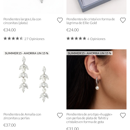
Pendientes largos Lila con
Pendientes de cristal en forma de
circonitas (plata)
lágrima de Ellie Gold
€34.00
€24.00
27 Opiniones
4 Opiniones
SUMMER15 - AHORRA UN 15 %
SUMMER15 - AHORRA UN 15 %
Pendientes de Amalia con
Pendientes de aro tipo «huggie»
zirconitas y perlas
con perlas de plata de Tahití y
cristales en forma de gota
€37.00
€31.00