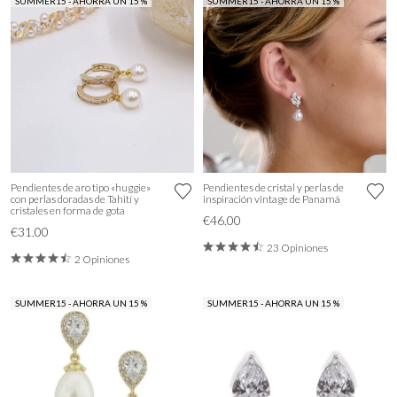
SUMMER15 - AHORRA UN 15 %
SUMMER15 - AHORRA UN 15 %
Pendientes de aro tipo «huggie»
Pendientes de cristal y perlas de
con perlas doradas de Tahití y
inspiración vintage de Panamá
cristales en forma de gota
€46.00
€31.00
23 Opiniones
2 Opiniones
SUMMER15 - AHORRA UN 15 %
SUMMER15 - AHORRA UN 15 %