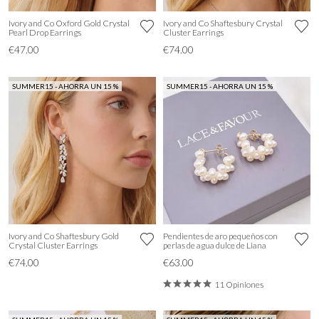
Ivory and Co Oxford Gold Crystal
Ivory and Co Shaftesbury Crystal
Pearl Drop Earrings
Cluster Earrings
€47.00
€74.00
SUMMER15 - AHORRA UN 15 %
SUMMER15 - AHORRA UN 15 %
Ivory and Co Shaftesbury Gold
Pendientes de aro pequeños con
Crystal Cluster Earrings
perlas de agua dulce de Liana
€74.00
€63.00
11 Opiniones