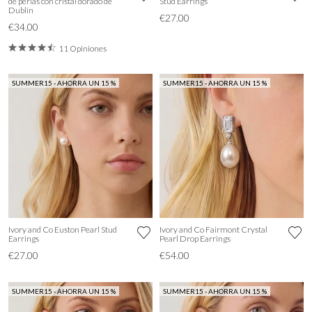
de perlas con cristal dorado de
Stud Earrings
Dublín
€27.00
€34.00
11 Opiniones
SUMMER15 - AHORRA UN 15 %
SUMMER15 - AHORRA UN 15 %
Ivory and Co Euston Pearl Stud
Ivory and Co Fairmont Crystal
Earrings
Pearl Drop Earrings
€27.00
€54.00
SUMMER15 - AHORRA UN 15 %
SUMMER15 - AHORRA UN 15 %