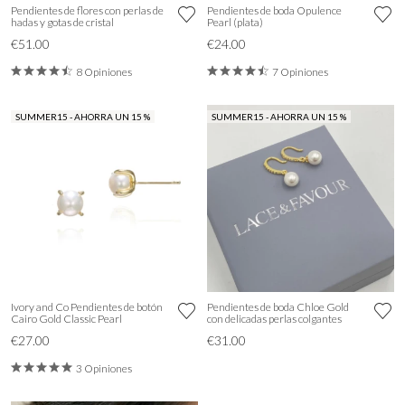
Pendientes de flores con perlas de
Pendientes de boda Opulence
hadas y gotas de cristal
Pearl (plata)
€51.00
€24.00
8 Opiniones
7 Opiniones
SUMMER15 - AHORRA UN 15 %
SUMMER15 - AHORRA UN 15 %
Ivory and Co Pendientes de botón
Pendientes de boda Chloe Gold
Cairo Gold Classic Pearl
con delicadas perlas colgantes
€27.00
€31.00
3 Opiniones