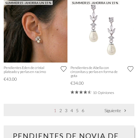
SUMMER15 - AHORRA UN 15 %
SUMMER15 - AHORRA UN 15 %
Pendientes Eden de cristal
Pendientes de Abella con
plateado y perlas en racimo
circonitas y perlas en forma de
gota
€43.00
€34.00
10 Opiniones
1
2
3
4
5
6
Siguiente
PENDIENTES DE NOVIA DE