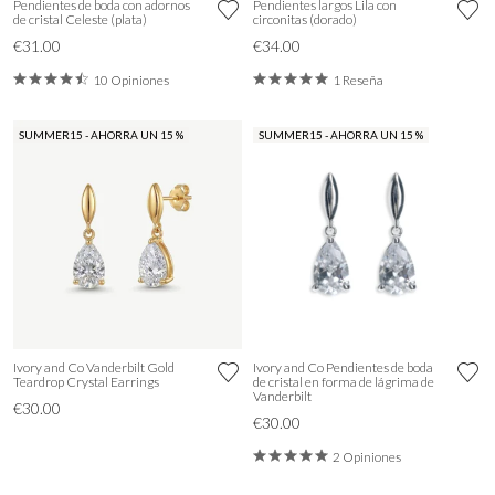
Pendientes de boda con adornos
Pendientes largos Lila con
de cristal Celeste (plata)
circonitas (dorado)
€31.00
€34.00
10 Opiniones
1 Reseña
SUMMER15 - AHORRA UN 15 %
SUMMER15 - AHORRA UN 15 %
Ivory and Co Vanderbilt Gold
Ivory and Co Pendientes de boda
Teardrop Crystal Earrings
de cristal en forma de lágrima de
Vanderbilt
€30.00
€30.00
2 Opiniones