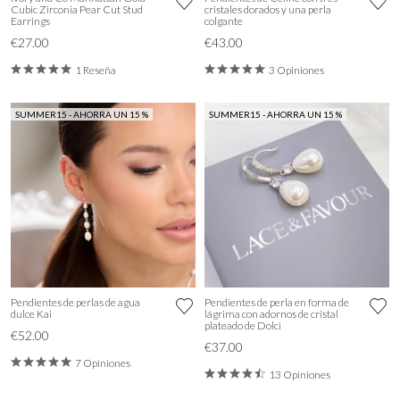
Cubic Zirconia Pear Cut Stud
cristales dorados y una perla
Earrings
colgante
€27.00
€43.00
1 Reseña
3 Opiniones
SUMMER15 - AHORRA UN 15 %
SUMMER15 - AHORRA UN 15 %
Pendientes de perlas de agua
Pendientes de perla en forma de
dulce Kai
lágrima con adornos de cristal
plateado de Dolci
€52.00
€37.00
7 Opiniones
13 Opiniones