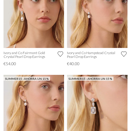
Ivory and Co Fairmont Gold
Ivory and Co Hampstead Crystal
Crystal Pearl Drop Earrings
Pearl Drop Earrings
€54.00
€40.00
SUMMER15 - AHORRA UN 15 %
SUMMER15 - AHORRA UN 15 %