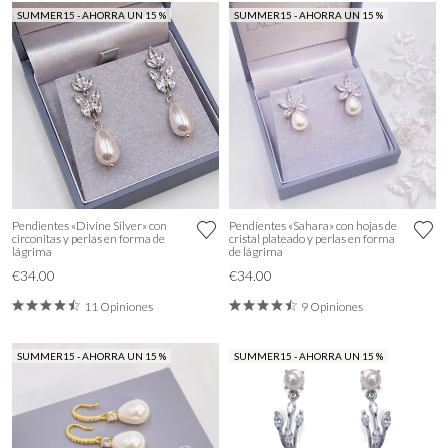
SUMMER15 - AHORRA UN 15 %
SUMMER15 - AHORRA UN 15 %
Pendientes «Divine Silver» con
Pendientes «Sahara» con hojas de
circonitas y perlas en forma de
cristal plateado y perlas en forma
lágrima
de lágrima
€34.00
€34.00
11 Opiniones
9 Opiniones
SUMMER15 - AHORRA UN 15 %
SUMMER15 - AHORRA UN 15 %