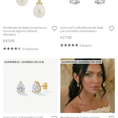
Pendientes de boda con perlas en
Ivory and Co Pendientes de boda
forma de lágrima Paloma
con circonitas «Manhattan»
(dorados)
€27.00
€43.00
1 Reseña
9 Opiniones
SUMMER15 - AHORRA UN 15 %
SUMMER15 - AHORRA UN 15 %
Ivory and Co Manhattan Gold
Pendientes de Celine con tres