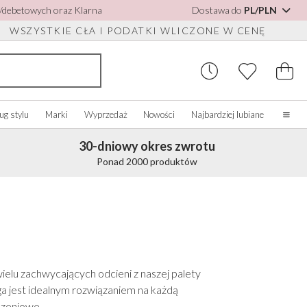
h/debetowych oraz Klarna
Dostawa do
PL/PLN
WSZYSTKIE CŁA I PODATKI WLICZONE W CENĘ
ug stylu
Marki
Wyprzedaż
Nowości
Najbardziej lubiane
30-dniowy okres zwrotu
Strona główna
Ponad 2000 produktów
Nasza historia
Prawdziwe panny młode
 DO BUTÓW
UPUJ WEDŁUG
AKCESORIA RÓŻNE
KUPUJ WEDŁUG MARKI
OLORU
O nas
o
Zobacz wszystko
Zobacz wszystko
Skontaktuj się z nami
bacz wszystko
Szkatułki na biżuterię
Perfect Bridal
ść słoniowa/Biały
do butów
Zegarki ślubne
Perfect Occasion
ebieski
ielu zachwycających odcieni z naszej palety
sy
Pudełka na zegarki
Rainbow Club
żoworóżowy
ga jest idealnym rozwiązaniem na każdą
Okulary przeciwsłoneczne ślubne
Avalia
anatowy
dzeniowe.