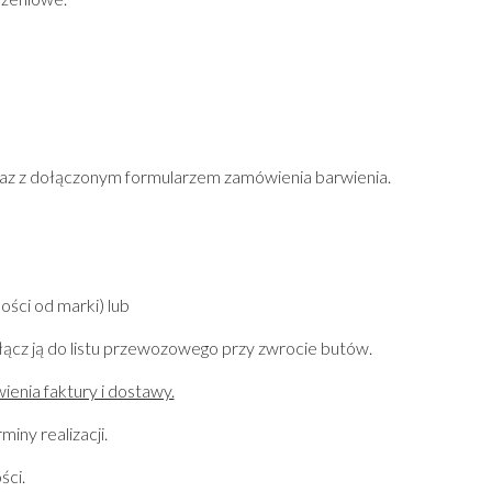
Organizery na kosmetykow
Bella Belle
elony
Kapelusze ślubne
Paradox London
ebrny
Rękawiczki ślubne
Paradox Occasion
oty
Fascynatory ślubne
Harriet Wilde
rgundowy
Freya Rose
upe
Rachel Simpson
ary
Capollini
wraz z dołączonym formularzem zamówienia barwienia.
ampański
de
żowe złoto
arny
ości od marki) lub
ołącz ją do listu przewozowego przy zwrocie butów.
nia faktury i dostawy.
miny realizacji.
ści.