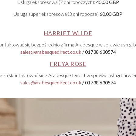
Usługa ekspresowa (7 dni roboczych):
45,00 GBP
Usługa super ekspresowa (3 dni robocze)
60,00 GBP
HARRIET WILDE
kontaktować się bezpośrednio z firmą Arabesque w sprawie usługi b
sales@arabesquedirect.co.uk
/ 01738 630574
FREYA ROSE
uszą skontaktować się z Arabesque Direct w sprawie usługi barwie
sales@arabesquedirect.co.uk
/ 01738 630574