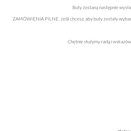
Kolczyki na bal maturalny
Buty zostaną następnie wysłan
Bransoletki na studniówkę
ZAMÓWIENIA PILNE. Jeśli chcesz, aby buty zostały wybarwio
Naszyjniki na bal maturalny
Zestawy biżuterii na bal maturalny
Srebrna biżuteria na bal maturalny
Złota biżuteria na bal maturalny
Chętnie służymy radą i wskazów