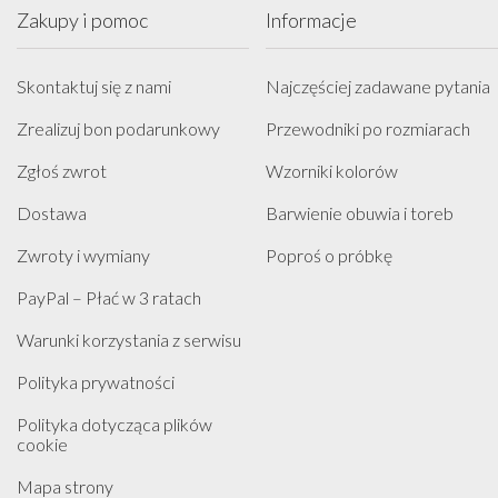
Zakupy i pomoc
Informacje
Skontaktuj się z nami
Najczęściej zadawane pytania
Zrealizuj bon podarunkowy
Przewodniki po rozmiarach
Zgłoś zwrot
Wzorniki kolorów
Dostawa
Barwienie obuwia i toreb
Zwroty i wymiany
Poproś o próbkę
PayPal – Płać w 3 ratach
Warunki korzystania z serwisu
Polityka prywatności
Polityka dotycząca plików
cookie
Mapa strony