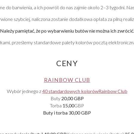
e do barwienia, a ich powrót do nas zajmie około 2–3 tygodni. Na
ne szybciej, naliczona zostanie dodatkowa opłata za pilną realiza
Należy pamiętać, że po wybarwieniu butów nie można ich zwrócić
kami, prześlemy standardowe palety kolorów pocztą elektronicz
ZOBACZ WSZYSTKIE Z STUDNIÓWKA
CENY
RAINBOW CLUB
Wybór jednego z
40 standardowych kolorówRainbow Club
Buty
20,00 GBP
Torba
15,00
GBP
Buty i torba
30,00 GBP