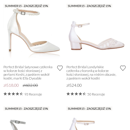
SUMMER15 - ZAOSZCZĘDŹ 15%
SUMMER15 - ZAOSZCZĘDŹ 15%
Perfect Bridal Satynowe czółenka
Perfect Bridal Londyńskie
w kolorze kości słoniowej z
czółenka z koronką w kolorze
perłami Keshi, z paskiem wokół
kości słoniowej, na niskim obcasie,
kostki, marki Ella Dyeable
z paskiem wokół kostki
zł518.00
zł602.00
zł524.00
93 Recenzje
50 Recenzje
SUMMER15 - ZAOSZCZĘDŹ 15%
SUMMER15 - ZAOSZCZĘDŹ 15%