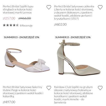
Perfect Bridal Szpilki typu
Perfect Bridal Satynowe czółenka
slingback w kolorze kości
Liberty w kolorze kości słoniowej,
słoniowej marki Lennox
z obcasem blokowym, z paskiem
wokół kostki, zdobione perłami i
zł257.00
zł466.00
kryształkami (ST07)
zł602.00
8 Recenzje
SUMMER15 - ZAOSZCZĘDŹ 15%
SUMMER15 - ZAOSZCZĘDŹ 15%
Perfect Bridal Satynowe baleriny
Rainbow Club Szpilki na grubym
ślubne Paige w kolorze kości
obcasie z satynową cholewką w
słoniowej z paskiem wokół kostki i
kolorze kości słoniowej, zdobione
kokardką
koralikami i paskiem wokół
kostki, marki Amelie – do
zł497.00
barwienia