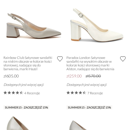
Rainbow Club Satynowe sandałki
Paradox London Satynowe
na niskim obcasie w kolorze kości
sandałki na wysokim obcasie w
słoniowej, nadające się do
kolorze kości słoniowej marki
barwienia, marki Hazel
Alston, nadające się do barwienia
zł605.00
zł259.00
zł570.00
Dostępnych jest więcej opcji
Dostępnych jest więcej opcji
4 Recenzje
7 Recenzje
SUMMER15 - ZAOSZCZĘDŹ 15%
SUMMER15 - ZAOSZCZĘDŹ 15%