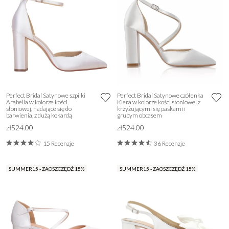
Perfect Bridal Satynowe szpilki
Perfect Bridal Satynowe czółenka
Arabella w kolorze kości
Kiera w kolorze kości słoniowej z
słoniowej, nadające się do
krzyżującymi się paskami i
barwienia, z dużą kokardą
grubym obcasem
zł524.00
zł524.00
15 Recenzje
36 Recenzje
SUMMER15 - ZAOSZCZĘDŹ 15%
SUMMER15 - ZAOSZCZĘDŹ 15%