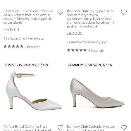
Rainbow Club Satynowe czółenka
Rainbow Club Sztyfty na niskim
Aria w kolorze kości słoniowej z
obcasie z satynowym
obcasem blokowym, nadające się
wykończeniem w kolorze kości
do barwienia
słoniowej, zdobione koralikami i
paskiem wokół kostki
zł605.00
zł662.00
Dostępnych jest więcej opcji
Dostępnych jest więcej opcji
2 Recenzje
4 Recenzje
SUMMER15 - ZAOSZCZĘDŹ 15%
SUMMER15 - ZAOSZCZĘDŹ 15%
Perfect Bridal Czółenka Ella z
Rainbow Club Czółenka Morgan
satyny w kolorze kości słoniowej, z
II z satyny w kolorze kości