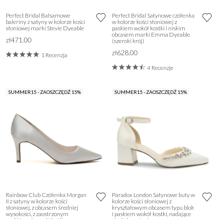
Perfect Bridal Balsamowe
Perfect Bridal Satynowe czółenka
baleriny z satyny w kolorze kości
w kolorze kości słoniowej z
słoniowej marki Stevie Dyeable
paskiem wokół kostki i niskim
obcasem marki Emma Dyeable
zł471.00
(szeroki krój)
zł628.00
1 Recenzja
4 Recenzje
SUMMER15 - ZAOSZCZĘDŹ 15%
SUMMER15 - ZAOSZCZĘDŹ 15%
Rainbow Club Czółenka Morgan
Paradox London Satynowe buty w
II z satyny w kolorze kości
kolorze kości słoniowej z
słoniowej, z obcasem średniej
kryształowym obcasem typu blok
wysokości, z zaostrzonym
i paskiem wokół kostki, nadające