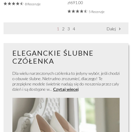
zł691.00
8 Recenzje
5 Recenzje
1
2
3
4
Dalej
ELEGANCKIE ŚLUBNE
CZÓŁENKA
Dla wielu narzeczonych czółenka to jedyny wybór, jeśli chodzi
o obuwie ślubne. Nietrudno zrozumieć, dlaczego! Te
przepiękne modele świetnie nadają się do noszenia przez cały
dzień i są dostępne w...
Czytaj więcej