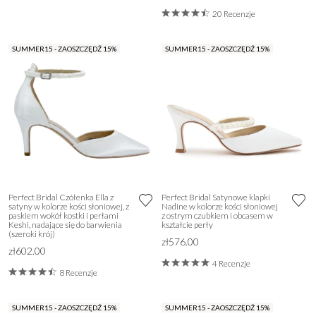
20 Recenzje
SUMMER15 - ZAOSZCZĘDŹ 15%
SUMMER15 - ZAOSZCZĘDŹ 15%
Perfect Bridal Czółenka Ella z
Perfect Bridal Satynowe klapki
satyny w kolorze kości słoniowej, z
Nadine w kolorze kości słoniowej
paskiem wokół kostki i perłami
z ostrym czubkiem i obcasem w
Keshi, nadające się do barwienia
kształcie perły
(szeroki krój)
zł576.00
zł602.00
4 Recenzje
8 Recenzje
SUMMER15 - ZAOSZCZĘDŹ 15%
SUMMER15 - ZAOSZCZĘDŹ 15%