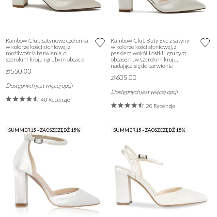
Rainbow Club Satynowe czółenka
Rainbow Club Buty Eve z satyny
w kolorze kości słoniowej z
w kolorze kości słoniowej, z
możliwością barwienia, o
paskiem wokół kostki i grubym
szerokim kroju i grubym obcasie
obcasem, w szerokim kroju,
nadające się do barwienia
zł550.00
zł605.00
Dostępnych jest więcej opcji
Dostępnych jest więcej opcji
40 Recenzje
20 Recenzje
SUMMER15 - ZAOSZCZĘDŹ 15%
SUMMER15 - ZAOSZCZĘDŹ 15%