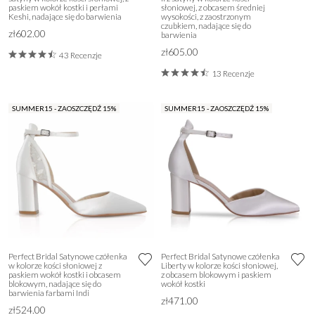
paskiem wokół kostki i perłami
słoniowej, z obcasem średniej
Keshi, nadające się do barwienia
wysokości, z zaostrzonym
czubkiem, nadające się do
zł602.00
barwienia
zł605.00
43 Recenzje
13 Recenzje
SUMMER15 - ZAOSZCZĘDŹ 15%
SUMMER15 - ZAOSZCZĘDŹ 15%
Perfect Bridal Satynowe czółenka
Perfect Bridal Satynowe czółenka
w kolorze kości słoniowej z
Liberty w kolorze kości słoniowej,
paskiem wokół kostki i obcasem
z obcasem blokowym i paskiem
blokowym, nadające się do
wokół kostki
barwienia farbami Indi
zł471.00
zł524.00