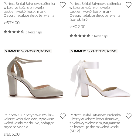
Perfect Bridal Satynowe czółenka
Perfect Bridal Satynowe czółenka
w kolorze kości słoniowej z
w kolorze kości słoniowej z
paskiem wokół kostki marki
paskiem wokół kostki marki
Devon, nadające się do barwienia
Devon, nadające się do barwienia
(szeroki krój)
zł576.00
zł602.00
5 Recenzje
5 Recenzje
SUMMER15 - ZAOSZCZĘDŹ 15%
SUMMER15 - ZAOSZCZĘDŹ 15%
Rainbow Club Satynowe szpilki w
Perfect Bridal Satynowe czółenka
kolorze kości słoniowej z paskiem
Liberty w kolorze kości słoniowej,
wokół kostki marki Eve, nadające
z blokowym obcasem, wiązaniem
się do barwienia
na kostce i paskiem wokół kostki
(ST12)
zł605.00