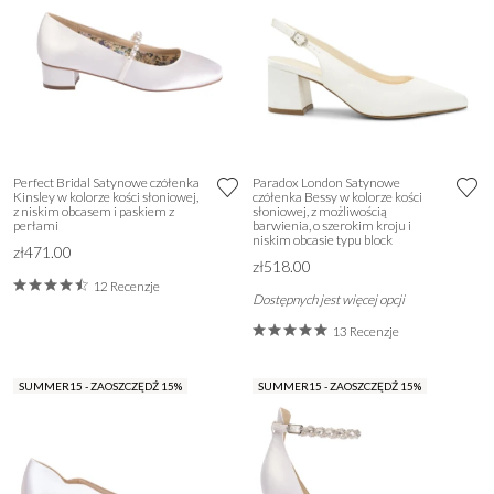
Perfect Bridal Satynowe czółenka
Paradox London Satynowe
Kinsley w kolorze kości słoniowej,
czółenka Bessy w kolorze kości
z niskim obcasem i paskiem z
słoniowej, z możliwością
perłami
barwienia, o szerokim kroju i
niskim obcasie typu block
zł471.00
zł518.00
12 Recenzje
Dostępnych jest więcej opcji
13 Recenzje
SUMMER15 - ZAOSZCZĘDŹ 15%
SUMMER15 - ZAOSZCZĘDŹ 15%