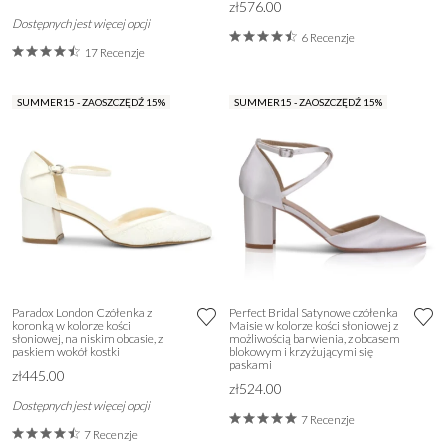
zł576.00
Dostępnych jest więcej opcji
6 Recenzje
17 Recenzje
SUMMER15 - ZAOSZCZĘDŹ 15%
SUMMER15 - ZAOSZCZĘDŹ 15%
Paradox London Czółenka z
Perfect Bridal Satynowe czółenka
koronką w kolorze kości
Maisie w kolorze kości słoniowej z
słoniowej, na niskim obcasie, z
możliwością barwienia, z obcasem
paskiem wokół kostki
blokowym i krzyżującymi się
paskami
zł445.00
zł524.00
Dostępnych jest więcej opcji
7 Recenzje
7 Recenzje