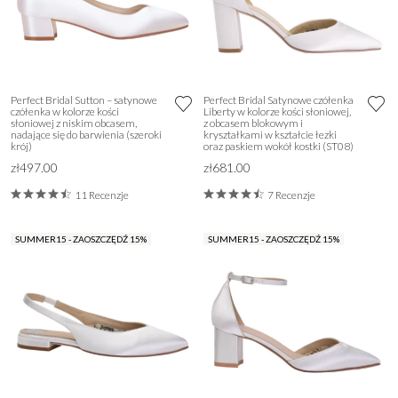
Perfect Bridal Sutton – satynowe
Perfect Bridal Satynowe czółenka
czółenka w kolorze kości
Liberty w kolorze kości słoniowej,
słoniowej z niskim obcasem,
z obcasem blokowym i
nadające się do barwienia (szeroki
kryształkami w kształcie łezki
krój)
oraz paskiem wokół kostki (ST08)
zł497.00
zł681.00
11 Recenzje
7 Recenzje
SUMMER15 - ZAOSZCZĘDŹ 15%
SUMMER15 - ZAOSZCZĘDŹ 15%