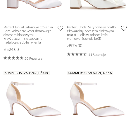
Perfect Bridal Satynowe czółenka
Perfect Bridal Satynowe sandałki
Remi w kolorze kości słoniowej z
z kokardką i obcasem blokowym
obcasem blokowym i
marki Luella w kolorze kości
krzyżującymi się paskami,
słoniowej (szeroki krój)
nadające się do barwienia
zł576.00
zł524.00
11 Recenzje
20 Recenzje
SUMMER15 - ZAOSZCZĘDŹ 15%
SUMMER15 - ZAOSZCZĘDŹ 15%