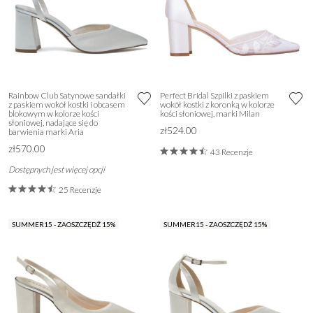
Rainbow Club Satynowe sandałki
Perfect Bridal Szpilki z paskiem
z paskiem wokół kostki i obcasem
wokół kostki z koronką w kolorze
blokowym w kolorze kości
kości słoniowej, marki Milan
słoniowej, nadające się do
zł524.00
barwienia marki Aria
zł570.00
43 Recenzje
Dostępnych jest więcej opcji
25 Recenzje
SUMMER15 - ZAOSZCZĘDŹ 15%
SUMMER15 - ZAOSZCZĘDŹ 15%