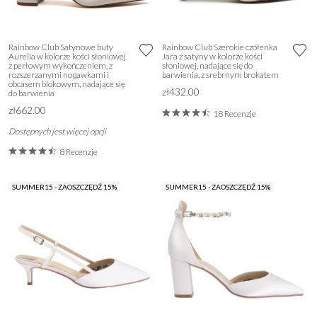
Rainbow Club Satynowe buty
Rainbow Club Szerokie czółenka
Aurelia w kolorze kości słoniowej
Jara z satyny w kolorze kości
z perłowym wykończeniem, z
słoniowej, nadające się do
rozszerzanymi nogawkami i
barwienia, z srebrnym brokatem
obcasem blokowym, nadające się
zł432.00
do barwienia
zł662.00
18 Recenzje
Dostępnych jest więcej opcji
8 Recenzje
SUMMER15 - ZAOSZCZĘDŹ 15%
SUMMER15 - ZAOSZCZĘDŹ 15%