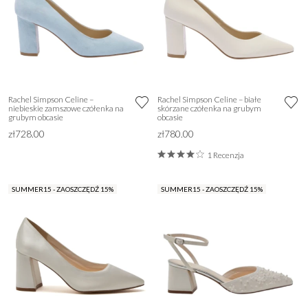
Rachel Simpson Celine –
Rachel Simpson Celine – białe
niebieskie zamszowe czółenka na
skórzane czółenka na grubym
grubym obcasie
obcasie
zł728.00
zł780.00
1 Recenzja
SUMMER15 - ZAOSZCZĘDŹ 15%
SUMMER15 - ZAOSZCZĘDŹ 15%