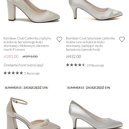
Rainbow Club Czółenka z satyny
Rainbow Club Satynowe czółenka
w kolorze barwionego kości
ślubne Lexi w kolorze kości
słoniowej z blokowym obcasem
słoniowej, nadające się do
marki Frances
barwienia (szeroki krój)
zł281.00
zł393.00
zł432.00
Dostępnych jest więcej opcji
19 Recenzje
5 Recenzje
SUMMER15 - ZAOSZCZĘDŹ 15%
SUMMER15 - ZAOSZCZĘDŹ 15%