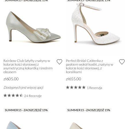
SUMMER15 - ZAOSZCZĘDŹ 15%
SUMMER15 - ZAOSZCZĘDŹ 15%
Rainbow Club Sztyfty z satyny w
Perfect Bridal Czółenka z
kolorze kości słoniowej z
paskiem wokół kostki, z satyny w
asymetryczną kokardką i średnim
kolorze kości słoniowej, z
obcasem
koralikami
zł605.00
zł655.00
Dostępnych jest więcej opcji
1 Recenzja
24 Recenzje
SUMMER15 - ZAOSZCZĘDŹ 15%
SUMMER15 - ZAOSZCZĘDŹ 15%