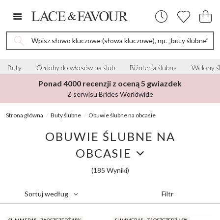
Wpisz słowo kluczowe (słowa kluczowe), np. „buty ślubne”
Buty
Ozdoby do włosów na ślub
Biżuteria ślubna
Welony ś
Ponad 4000 recenzji z oceną 5 gwiazdek
Z serwisu Brides Worldwide
Strona główna
Buty ślubne
Obuwie ślubne na obcasie
OBUWIE ŚLUBNE NA
OBCASIE
(185 Wyniki)
Filtr
Sortuj według