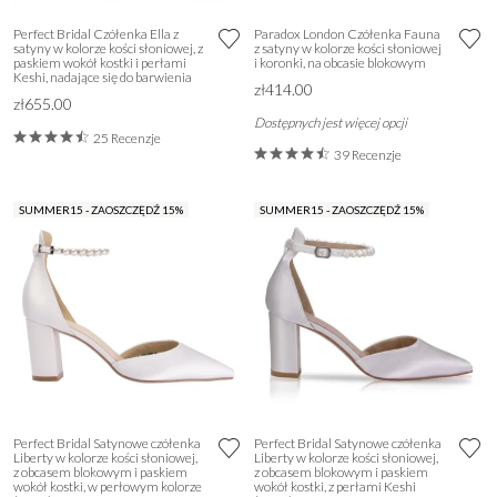
Perfect Bridal Czółenka Ella z
Paradox London Czółenka Fauna
satyny w kolorze kości słoniowej, z
z satyny w kolorze kości słoniowej
paskiem wokół kostki i perłami
i koronki, na obcasie blokowym
Keshi, nadające się do barwienia
zł414.00
zł655.00
Dostępnych jest więcej opcji
25 Recenzje
39 Recenzje
SUMMER15 - ZAOSZCZĘDŹ 15%
SUMMER15 - ZAOSZCZĘDŹ 15%
Perfect Bridal Satynowe czółenka
Perfect Bridal Satynowe czółenka
Liberty w kolorze kości słoniowej,
Liberty w kolorze kości słoniowej,
z obcasem blokowym i paskiem
z obcasem blokowym i paskiem
wokół kostki, w perłowym kolorze
wokół kostki, z perłami Keshi