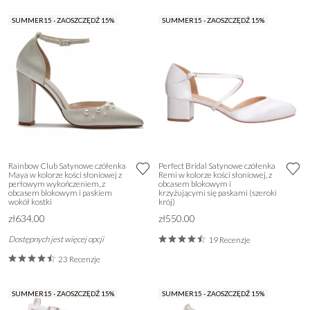
SUMMER15 - ZAOSZCZĘDŹ 15%
SUMMER15 - ZAOSZCZĘDŹ 15%
Rainbow Club Satynowe czółenka
Perfect Bridal Satynowe czółenka
Maya w kolorze kości słoniowej z
Remi w kolorze kości słoniowej, z
perłowym wykończeniem, z
obcasem blokowym i
obcasem blokowym i paskiem
krzyżującymi się paskami (szeroki
wokół kostki
krój)
zł634.00
zł550.00
Dostępnych jest więcej opcji
19 Recenzje
23 Recenzje
SUMMER15 - ZAOSZCZĘDŹ 15%
SUMMER15 - ZAOSZCZĘDŹ 15%