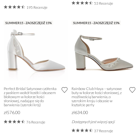
53 Recenzje
195 Recenzje
SUMMER15 - ZAOSZCZĘDŹ 15%
SUMMER15 - ZAOSZCZĘDŹ 15%
Perfect Bridal Satynowe czółenka
Rainbow Club Maya – satynowe
z paskiem wokół kostki i obcasem
buty w kolorze kości słoniowej, z
blokowym w kolorze kości
możliwością barwienia, o
słoniowej, nadające się do
szerokim kroju i obcasie w
barwienia (szeroki krój)
kształcie perły
zł576.00
zł634.00
Dostępnych jest więcej opcji
76 Recenzje
37 Recenzje