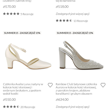
czubkiem (szeroki krój)
się do barwienia
zł570.00
zł518.00
Dostępnych jest więcej opcji
5 Recenzje
13 Recenzje
SUMMER15 - ZAOSZCZĘDŹ 15%
SUMMER15 - ZAOSZCZĘDŹ 15%
Czółenka Avalia Luna z satyny w
Rainbow Club Satynowe czółenka
kolorze kości słoniowej i
Aurora w kolorze kości słoniowej,
srebrnym brokatem, z paskiem
z szerokim krojem, zdobione
wokół kostki
koralikami i grubym obcasem
zł550.00
zł634.00
Dostępnych jest więcej opcji
20 Recenzje