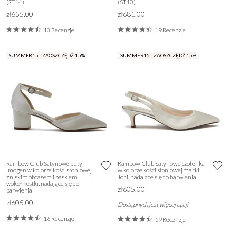
(ST14)
(ST10)
zł655.00
zł681.00
13 Recenzje
19 Recenzje
SUMMER15 - ZAOSZCZĘDŹ 15%
SUMMER15 - ZAOSZCZĘDŹ 15%
Rainbow Club Satynowe buty
Rainbow Club Satynowe czółenka
Imogen w kolorze kości słoniowej
w kolorze kości słoniowej marki
z niskim obcasem i paskiem
Joni, nadające się do barwienia
wokół kostki, nadające się do
zł605.00
barwienia
zł605.00
Dostępnych jest więcej opcji
16 Recenzje
19 Recenzje