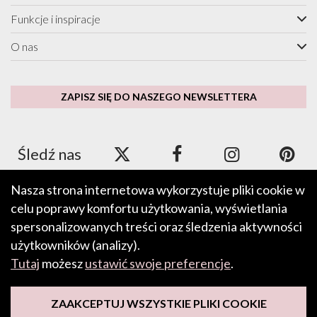
Funkcje i inspiracje
O nas
ZAPISZ SIĘ DO NASZEGO NEWSLETTERA
Śledź nas
Nasza strona internetowa wykorzystuje pliki cookie w
celu poprawy komfortu użytkowania, wyświetlania
Akceptujemy płatności za pomocą Apple Pay, Google Pay, PayPal
oraz kart kredytowych i debetowych.
spersonalizowanych treści oraz śledzenia aktywności
użytkowników (analizy).
Tutaj
możesz
ustawić swoje preferencje
.
PRZEŚLIJ OPINIĘ
ZAAKCEPTUJ WSZYSTKIE PLIKI COOKIE