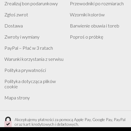
Zrealizuj bon podarunkowy
Przewodniki po rozmiarach
Zgłoś zwrot
Wzorniki kolorów
Dostawa
Barwienie obuwia i toreb
Zwroty i wymiany
Poproś o próbkę
PayPal – Płać w 3 ratach
Warunki korzystania z serwisu
Polityka prywatności
Polityka dotycząca plików
cookie
Mapa strony
Akceptujemy płatności za pomocą Apple Pay, Google Pay, PayPal
oraz kart kredytowych i debetowych.