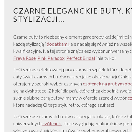
CZARNE ELEGANCKIE BUTY, K
STYLIZACJI...
Czarne buty to niezbędny element garderoby każdej miłośnic
każdą stylizacją i
dodatkami
, ale nadają się również na wsz
kwalifikacyjne. Na tej stronie znajdziesz wybór uniwersaln
Freya Rose
,
Pink Paradox
,
Perfect Bridal
i nie tylko!
Jeśli szukasz efektownej pary czarnych szpilek, które dopełni
cały świat czarnych butów na specjalne okazje w najróżniejsz
oferujemy szeroki wybór czarnych
czółenek na grubym obc
się na dyskotece. Z kolei dla pań, które chcą dopełnić swoje
suknie ślubne parą butów, mamy w ofercie szeroki wybór
cz
które nadadzą Ci tego stylu retro, którego szukasz!
Jeśli szukasz czarnych butów na specjalne okazje, które z ł
uniwersalnych
czółenek
, które wyglądają znakomicie w połą
wieczorową. Znajdziesz tu również wybór wyrafinowanych,