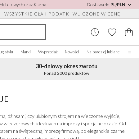
h/debetowych oraz Klarna
Dostawa do
PL/PLN
WSZYSTKIE CŁA I PODATKI WLICZONE W CENĘ
ug stylu
Marki
Wyprzedaż
Nowości
Najbardziej lubiane
30-dniowy okres zwrotu
Strona główna
Ponad 2000 produktów
Nasza historia
Prawdziwe panny młode
 DO BUTÓW
UPUJ WEDŁUG
AKCESORIA RÓŻNE
KUPUJ WEDŁUG MARKI
OLORU
O nas
JE
o
Zobacz wszystko
Zobacz wszystko
Skontaktuj się z nami
bacz wszystko
Szkatułki na biżuterię
Perfect Bridal
ść słoniowa/Biały
ną, dżinsami, czy ulubionym strojem na wieczorne wyjście,
do butów
Zegarki ślubne
Perfect Occasion
ebieski
w wieczorowych, idealnych na imprezy i specjalne okazje. Od
sy
Pudełka na zegarki
Rainbow Club
żoworóżowy
rokatem na świąteczną imprezę firmową, po eleganckie czarne
Okulary przeciwsłoneczne ślubne
Avalia
anatowy
, by z rozmachem wkroczyć na parkiet!