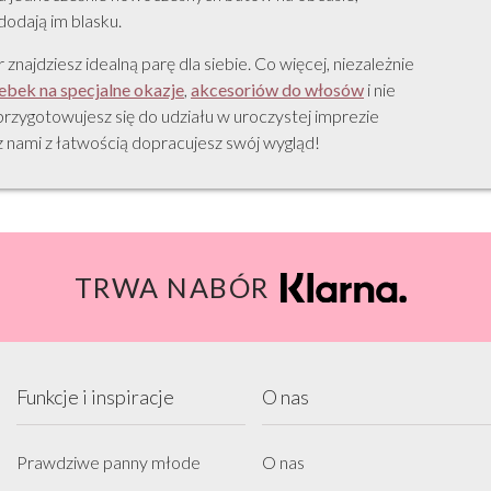
odają im blasku.
 znajdziesz idealną parę dla siebie. Co więcej, niezależnie
ebek na specjalne okazje
,
akcesoriów do włosów
i nie
 przygotowujesz się do udziału w uroczystej imprezie
z nami z łatwością dopracujesz swój wygląd!
TRWA NABÓR
Funkcje i inspiracje
O nas
Prawdziwe panny młode
O nas