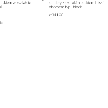
paskiem w kształcie
sandały z szerokim paskiem i niskim
mi
obcasem typu block
zł341.00
ja
ZOBACZ WSZYSTKIE Z STUDNIÓWKA