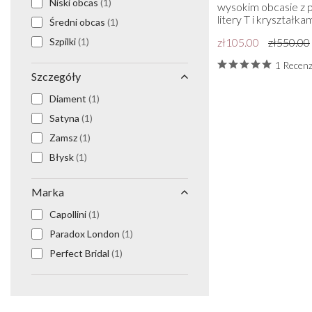
Niski obcas
(1)
wysokim obcasie z 
Kolczyki na bal maturalny
litery T i kryształka
Średni obcas
(1)
Bransoletki na studniówkę
Szpilki
(1)
zł105.00
zł550.00
Naszyjniki na bal maturalny
Zestawy biżuterii na bal maturalny
1 Recenz
Szczegóły
Srebrna biżuteria na bal maturalny
Złota biżuteria na bal maturalny
Diament
(1)
Satyna
(1)
Zamsz
(1)
Błysk
(1)
Marka
Capollini
(1)
Paradox London
(1)
Perfect Bridal
(1)