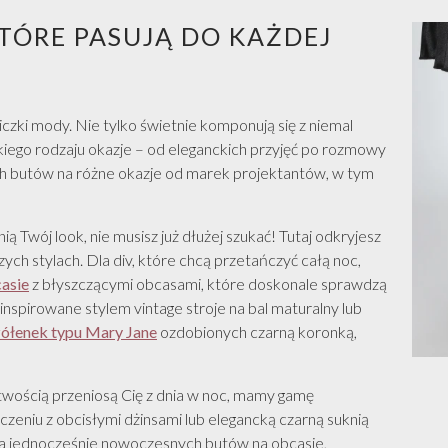
TÓRE PASUJĄ DO KAŻDEJ
zki mody. Nie tylko świetnie komponują się z niemal
elkiego rodzaju okazje – od eleganckich przyjęć po rozmowy
ych butów na różne okazje od marek projektantów, w tym
ą Twój look, nie musisz już dłużej szukać! Tutaj odkryjesz
ych stylach. Dla div, które chcą przetańczyć całą noc,
asie
z błyszczącymi obcasami, które doskonale sprawdzą
 inspirowane stylem vintage stroje na bal maturalny lub
ółenek typu Mary Jane
ozdobionych czarną koronką,
atwością przeniosą Cię z dnia w noc, mamy gamę
czeniu z obcisłymi dżinsami lub elegancką czarną suknią
 a jednocześnie nowoczesnych butów na obcasie,