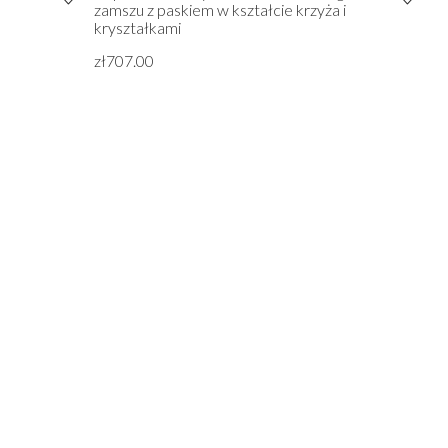
zamszu z paskiem w kształcie krzyża i
kryształkami
zł707.00